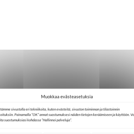
Muokkaa evästeasetuksia
tämme sivustolla eri tekniikoita, kuten evästeitä, sivuston toiminnan ja tilastoinnin
koituksiin. Painamalla ”OK” annat suostumuksesi näiden tietojen keräämiseen ja käyttöön. Vo
lita suostumuksiasi kohdassa ”Hallinnoi palveluja”.