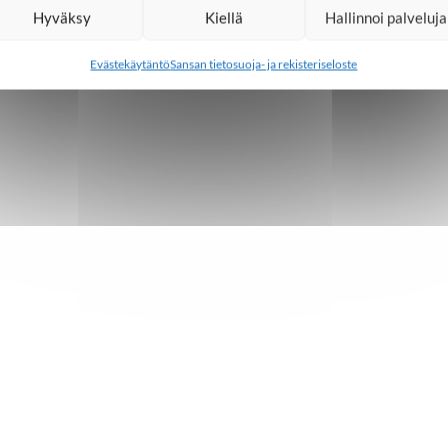
Hyväksy
Kiellä
Hallinnoi palveluja
Evästekäytäntö
Sansan tietosuoja- ja rekisteriseloste