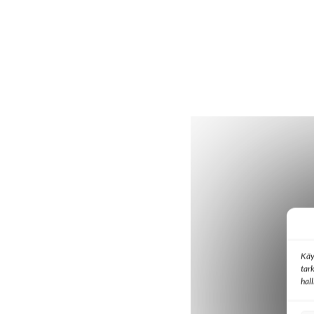
Käy
tar
hal