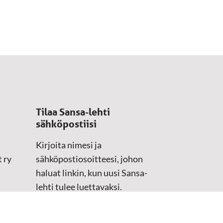
Tilaa Sansa-lehti
sähköpostiisi
Kirjoita nimesi ja
 ry
sähköpostiosoitteesi, johon
haluat linkin, kun uusi Sansa-
lehti tulee luettavaksi.
Tilaustiedot kirjataan
asiakasteristeriimme.