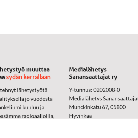
hetystyö muuttaa
Medialähetys
sydän kerrallaan
Sanansaattajat ry
aa
Y-tunnus: 0202008-0
 tehnyt lähetystyötä
Medialähetys Sanansaattajat
lityksellä jo vuodesta
Munckinkatu 67, 05800
nkeliumi kuuluu ja
Hyvinkää
össämme radioaalloilla,
ssa, verkossa ja
➔
Yhteydenottolomake
sessa mediassa ympäri