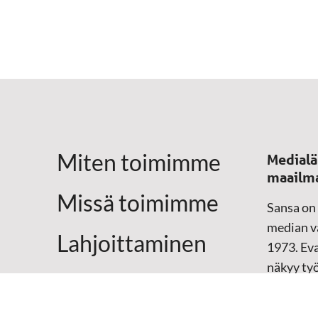
Miten toimimme
Medialä
maailm
Missä toimimme
Sansa on
median vä
Lahjoittaminen
1973. Eva
näkyy ty
Yhteystiedot
televisio
sosiaali