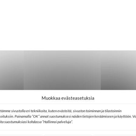
Muokkaa evästeasetuksia
tämme sivustolla eri tekniikoita, kuten evästeitä, sivuston toiminnan ja tilastoinnin
koituksiin. Painamalla ”OK” annat suostumuksesi näiden tietojen keräämiseen ja käyttöön. Vo
lita suostumuksiasi kohdassa ”Hallinnoi palveluja”.