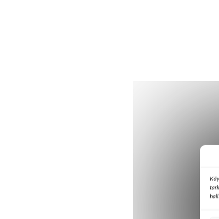
Käy
tar
hal