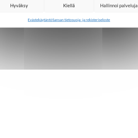
Hyväksy
Kiellä
Hallinnoi palveluja
Evästekäytäntö
Sansan tietosuoja- ja rekisteriseloste