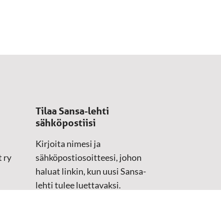
Tilaa Sansa-lehti
sähköpostiisi
Kirjoita nimesi ja
 ry
sähköpostiosoitteesi, johon
haluat linkin, kun uusi Sansa-
lehti tulee luettavaksi.
Tilaustiedot kirjataan
asiakasteristeriimme.