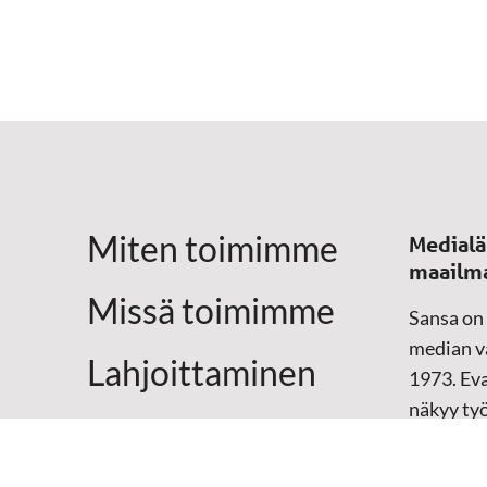
Miten toimimme
Medialä
maailm
Missä toimimme
Sansa on
median vä
Lahjoittaminen
1973. Eva
näkyy ty
Yhteystiedot
televisio
sosiaali