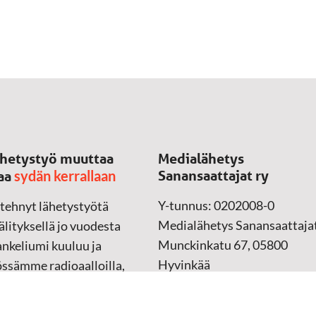
hetystyö muuttaa
Medialähetys
sydän kerrallaan
Sanansaattajat ry
aa
Y-tunnus: 0202008-0
 tehnyt lähetystyötä
Medialähetys Sanansaattajat
lityksellä jo vuodesta
Munckinkatu 67, 05800
nkeliumi kuuluu ja
Hyvinkää
össämme radioaalloilla,
ssa, verkossa ja
➔
Yhteydenottolomake
sessa mediassa ympäri