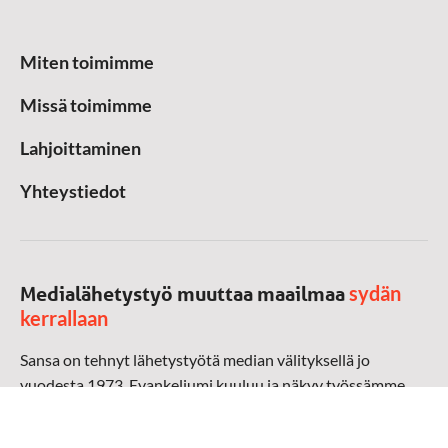
Miten toimimme
Missä toimimme
Lahjoittaminen
Yhteystiedot
sydän
Medialähetystyö muuttaa maailmaa
kerrallaan
Sansa on tehnyt lähetystyötä median välityksellä jo
vuodesta 1973. Evankeliumi kuuluu ja näkyy työssämme
radioaalloilla, televisiossa, verkossa ja sosiaalisessa
mediassa ympäri maailman. Kohtaamme ihmisen hänen