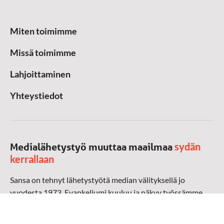
Miten toimimme
Missä toimimme
Lahjoittaminen
Yhteystiedot
sydän
Medialähetystyö muuttaa maailmaa
kerrallaan
Sansa on tehnyt lähetystyötä median välityksellä jo
vuodesta 1973. Evankeliumi kuuluu ja näkyy työssämme
radioaalloilla, televisiossa, verkossa ja sosiaalisessa
mediassa ympäri maailman. Kohtaamme ihmisen hänen