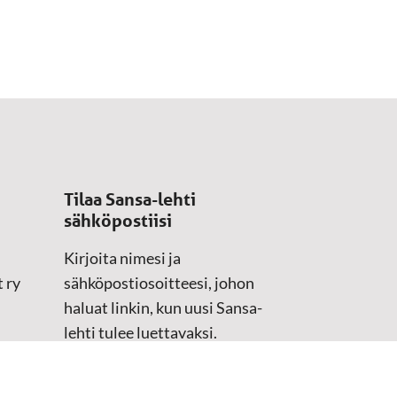
Tilaa Sansa-lehti
sähköpostiisi
Kirjoita nimesi ja
 ry
sähköpostiosoitteesi, johon
haluat linkin, kun uusi Sansa-
lehti tulee luettavaksi.
Tilaustiedot kirjataan
asiakasteristeriimme.