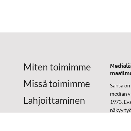
Miten toimimme
Medialä
maailm
Missä toimimme
Sansa on
median vä
Lahjoittaminen
1973. Eva
näkyy ty
Yhteystiedot
televisio
sosiaali