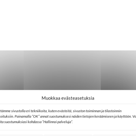
Muokkaa evästeasetuksia
tämme sivustolla eri tekniikoita, kuten evästeitä, sivuston toiminnan ja tilastoinnin
koituksiin. Painamalla ”OK” annat suostumuksesi näiden tietojen keräämiseen ja käyttöön. Vo
lita suostumuksiasi kohdassa ”Hallinnoi palveluja”.