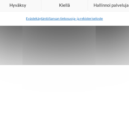
Hyväksy
Kiellä
Hallinnoi palveluja
Evästekäytäntö
Sansan tietosuoja- ja rekisteriseloste