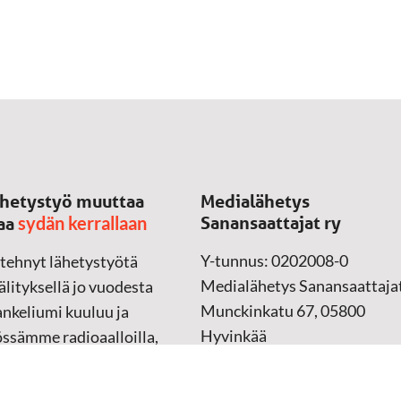
hetystyö muuttaa
Medialähetys
sydän kerrallaan
Sanansaattajat ry
aa
Y-tunnus: 0202008-0
 tehnyt lähetystyötä
Medialähetys Sanansaattajat
lityksellä jo vuodesta
Munckinkatu 67, 05800
nkeliumi kuuluu ja
Hyvinkää
össämme radioaalloilla,
ssa, verkossa ja
➔
Yhteydenottolomake
sessa mediassa ympäri