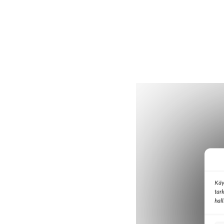
Käy
tar
hal