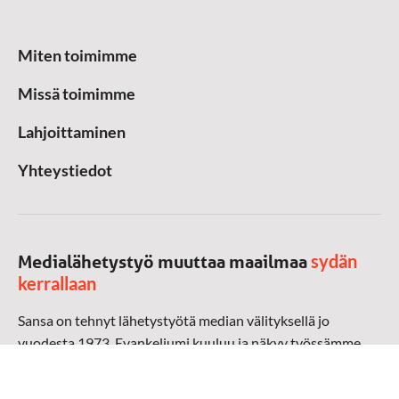
Miten toimimme
Missä toimimme
Lahjoittaminen
Yhteystiedot
sydän
Medialähetystyö muuttaa maailmaa
kerrallaan
Sansa on tehnyt lähetystyötä median välityksellä jo
vuodesta 1973. Evankeliumi kuuluu ja näkyy työssämme
radioaalloilla, televisiossa, verkossa ja sosiaalisessa
mediassa ympäri maailman. Kohtaamme ihmisen hänen