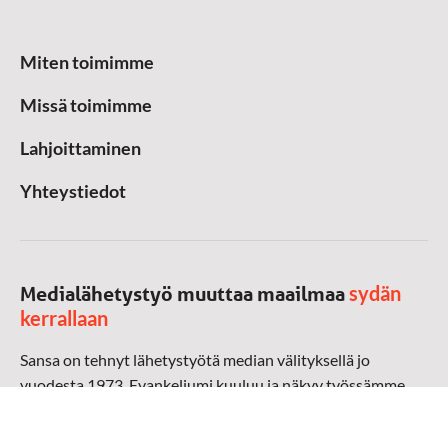
Miten toimimme
Missä toimimme
Lahjoittaminen
Yhteystiedot
sydän
Medialähetystyö muuttaa maailmaa
kerrallaan
Sansa on tehnyt lähetystyötä median välityksellä jo
vuodesta 1973. Evankeliumi kuuluu ja näkyy työssämme
radioaalloilla, televisiossa, verkossa ja sosiaalisessa
mediassa ympäri maailman. Kohtaamme ihmisen hänen