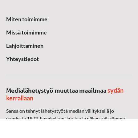
Miten toimimme
Missä toimimme
Lahjoittaminen
Yhteystiedot
sydän
Medialähetystyö muuttaa maailmaa
kerrallaan
Sansa on tehnyt lähetystyötä median välityksellä jo
vuodesta 1973. Evankeliumi kuuluu ja näkyy työssämme
radioaalloilla, televisiossa, verkossa ja sosiaalisessa
mediassa ympäri maailman. Kohtaamme ihmisen hänen