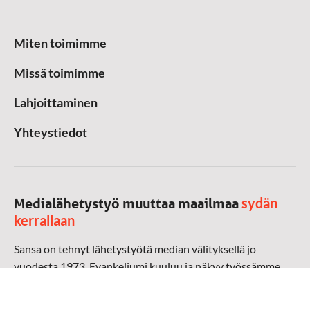
Miten toimimme
Missä toimimme
Lahjoittaminen
Yhteystiedot
sydän
Medialähetystyö muuttaa maailmaa
kerrallaan
Sansa on tehnyt lähetystyötä median välityksellä jo
vuodesta 1973. Evankeliumi kuuluu ja näkyy työssämme
radioaalloilla, televisiossa, verkossa ja sosiaalisessa
mediassa ympäri maailman. Kohtaamme ihmisen hänen