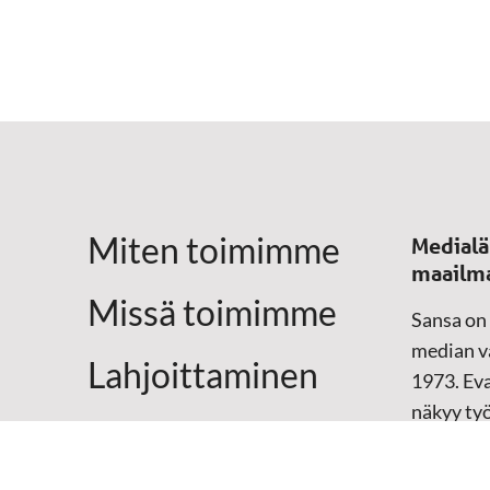
Miten toimimme
Medialä
maailm
Missä toimimme
Sansa on
median vä
Lahjoittaminen
1973. Eva
näkyy ty
Yhteystiedot
televisio
sosiaali