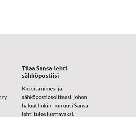
Tilaa Sansa-lehti
sähköpostiisi
Kirjoita nimesi ja
 ry
sähköpostiosoitteesi, johon
haluat linkin, kun uusi Sansa-
lehti tulee luettavaksi.
Tilaustiedot kirjataan
asiakasteristeriimme.