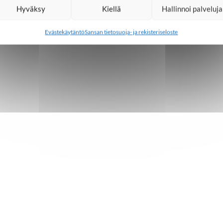
Hyväksy
Kiellä
Hallinnoi palveluja
Evästekäytäntö
Sansan tietosuoja- ja rekisteriseloste