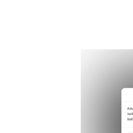
Käy
tar
hal