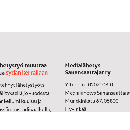
hetystyö muuttaa
Medialähetys
sydän kerrallaan
Sanansaattajat ry
aa
Y-tunnus: 0202008-0
 tehnyt lähetystyötä
Medialähetys Sanansaattajat
lityksellä jo vuodesta
Munckinkatu 67, 05800
nkeliumi kuuluu ja
Hyvinkää
össämme radioaalloilla,
ssa, verkossa ja
➔
Yhteydenottolomake
sessa mediassa ympäri