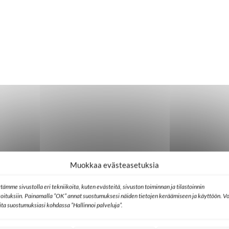
Muokkaa evästeasetuksia
tämme sivustolla eri tekniikoita, kuten evästeitä, sivuston toiminnan ja tilastoinnin
koituksiin. Painamalla ”OK” annat suostumuksesi näiden tietojen keräämiseen ja käyttöön. Vo
lita suostumuksiasi kohdassa ”Hallinnoi palveluja”.