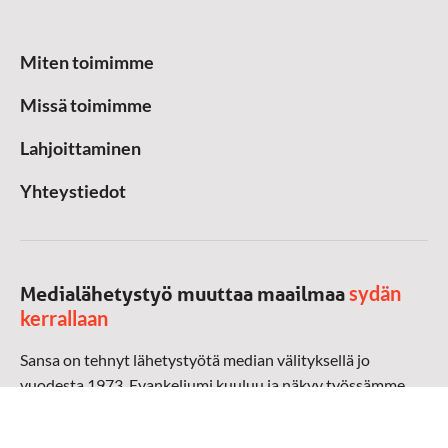
Miten toimimme
Missä toimimme
Lahjoittaminen
Yhteystiedot
sydän
Medialähetystyö muuttaa maailmaa
kerrallaan
Sansa on tehnyt lähetystyötä median välityksellä jo
vuodesta 1973. Evankeliumi kuuluu ja näkyy työssämme
radioaalloilla, televisiossa, verkossa ja sosiaalisessa
mediassa ympäri maailman. Kohtaamme ihmisen hänen