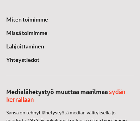
Miten toimimme
Missä toimimme
Lahjoittaminen
Yhteystiedot
sydän
Medialähetystyö muuttaa maailmaa
kerrallaan
Sansa on tehnyt lähetystyötä median välityksellä jo
vuodesta 1973. Evankeliumi kuuluu ja näkyy työssämme
radioaalloilla, televisiossa, verkossa ja sosiaalisessa
mediassa ympäri maailman. Kohtaamme ihmisen hänen