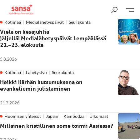
Kotimaa
Medialähetyspäivät
Seurakunta
Vielä on kesäjuhlia
jäljellä! Medialähetyspäivät Lempäälässä
21.–23. elokuuta
5.8.2026
Kotimaa
Lähetystyö
Seurakunta
Heikki Kärhän kutsumuksena on
evankeliumin julistaminen
21.7.2026
Huomisen yhteisöt
Japani
Kambodža
Ulkomaat
Millainen kristillinen some toimii Aasiassa?
7.7.2026