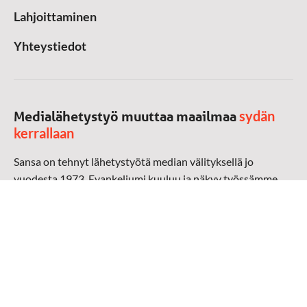
Lahjoittaminen
Yhteystiedot
sydän
Medialähetystyö muuttaa maailmaa
kerrallaan
Sansa on tehnyt lähetystyötä median välityksellä jo
vuodesta 1973. Evankeliumi kuuluu ja näkyy työssämme
radioaalloilla, televisiossa, verkossa ja sosiaalisessa
mediassa ympäri maailman. Kohtaamme ihmisen hänen
omalla kielellään, aidosti arjen keskellä.
Mediapankki
➔
Sansan materiaali