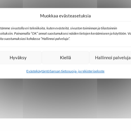
Muokkaa evästeasetuksia
irrassa" on vahva tarina uskosta ja kasvusta
tämme sivustolla eri tekniikoita, kuten evästeitä, sivuston toiminnan ja tilastoinnin
koituksiin. Painamalla ”OK” annat suostumuksesi näiden tietojen keräämiseen ja käyttöön. Vo
lita suostumuksiasi kohdassa ”Hallinnoi palveluja”.
Hyväksy
Kiellä
Hallinnoi palveluja
io SAT-7:n työhön
Evästekäytäntö
Sansan tietosuoja- ja rekisteriseloste