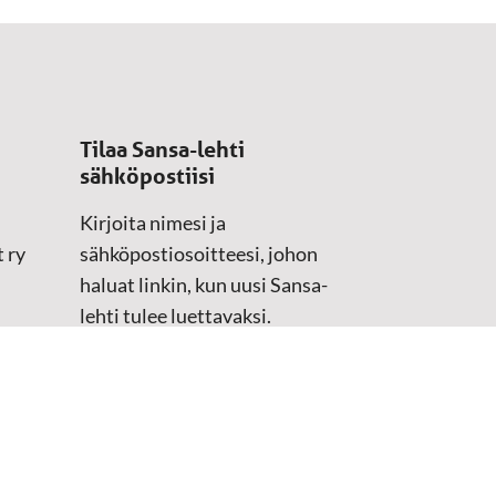
Tilaa Sansa-lehti
sähköpostiisi
Kirjoita nimesi ja
 ry
sähköpostiosoitteesi, johon
haluat linkin, kun uusi Sansa-
lehti tulee luettavaksi.
Tilaustiedot kirjataan
asiakasteristeriimme.
Sähköposti
(Pakollinen)