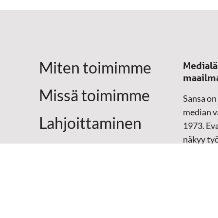
Miten toimimme
Medialä
maailm
Missä toimimme
Sansa on
median vä
Lahjoittaminen
1973. Eva
näkyy ty
Yhteystiedot
televisio
sosiaali
maailma
hänen oma
arjen kesk