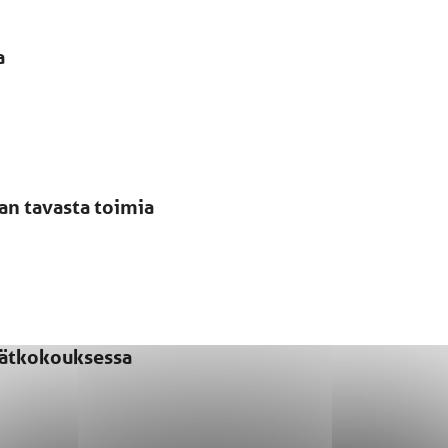
a
san tavasta toimia
evätkokouksessa