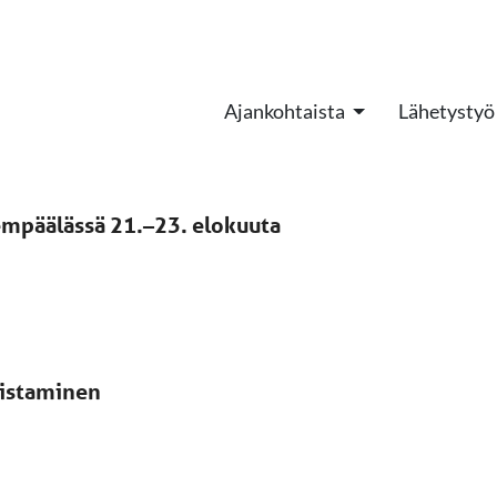
Ajankohtaista
Lähetystyö
Lempäälässä 21.–23. elokuuta
listaminen