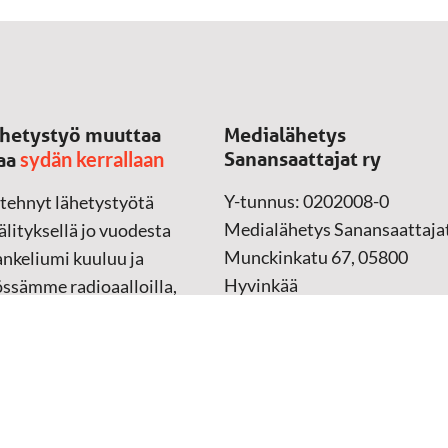
hetystyö muuttaa
Medialähetys
sydän kerrallaan
Sanansaattajat ry
aa
Y-tunnus: 0202008-0
 tehnyt lähetystyötä
Medialähetys Sanansaattajat
lityksellä jo vuodesta
Munckinkatu 67, 05800
nkeliumi kuuluu ja
Hyvinkää
össämme radioaalloilla,
ssa, verkossa ja
➔
Yhteydenottolomake
sessa mediassa ympäri
n. Kohtaamme ihmisen
Lahjoitustili:
lla kielellään, aidosti
FI37 5062 0320 0320 18
ellä.
Keräyslupa:
Manner-Suomi