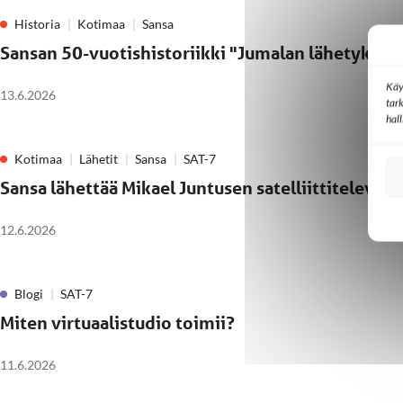
Historia
Kotimaa
Sansa
Sansan 50-vuotishistoriikki "Jumalan lähetyksen v
Käy
13.6.2026
tar
hal
Kotimaa
Lähetit
Sansa
SAT-7
Sansa lähettää Mikael Juntusen satelliittitelevis
12.6.2026
Blogi
SAT-7
Miten virtuaalistudio toimii?
11.6.2026