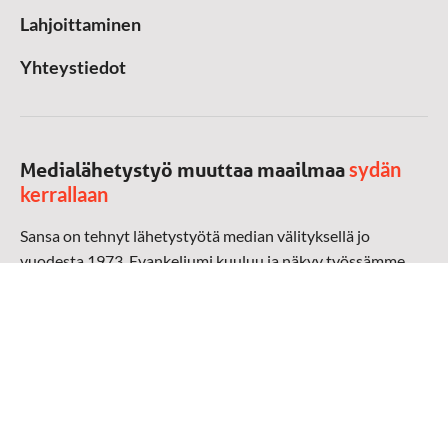
Lahjoittaminen
Yhteystiedot
sydän
Medialähetystyö muuttaa maailmaa
kerrallaan
Sansa on tehnyt lähetystyötä median välityksellä jo
vuodesta 1973. Evankeliumi kuuluu ja näkyy työssämme
radioaalloilla, televisiossa, verkossa ja sosiaalisessa
mediassa ympäri maailman. Kohtaamme ihmisen hänen
omalla kielellään, aidosti arjen keskellä.
Mediapankki
➔
Sansan materiaali