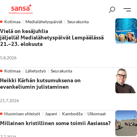
Kotimaa
Medialähetyspäivät
Seurakunta
Vielä on kesäjuhlia
jäljellä! Medialähetyspäivät Lempäälässä
21.–23. elokuuta
5.8.2026
Kotimaa
Lähetystyö
Seurakunta
Heikki Kärhän kutsumuksena on
evankeliumin julistaminen
21.7.2026
Huomisen yhteisöt
Japani
Kambodža
Ulkomaat
Millainen kristillinen some toimii Aasiassa?
7.7.2026