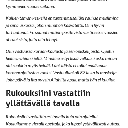
kymmenen vuoden aikana.
Kaiken tämän keskellä en tuntenut sisälläni rauhaa muslimina
ja siinä uskossa, johon minut oli kasvatettu. Olin hyvin
turhautunut. En saanut mitään positiivista vastineeksi vuosien
uhrauksista, joita olin tehnyt.
Olin vastuussa koraanikoulusta ja sen opiskelijoista. Opetin
heille arabian kieltä. Minulle kertyi lisää velkaa, koska minun
piti ruokkia myös heidät. Lähi-idästä ei tullut enää apua
koronarajoitusten vuoksi. Vastuullani oli 87 lasta ja moskeija.
Joka päivä ja ilta pyysin Allahilta apua, mutta hän ei kuullut.
Rukouksiini vastattiin
yllättävällä tavalla
Rukouksiini vastattiin eri tavalla kuin olin ajatellut.
Koulullamme vieraili opettaja, joka lupasi ystävällisesti auttaa.