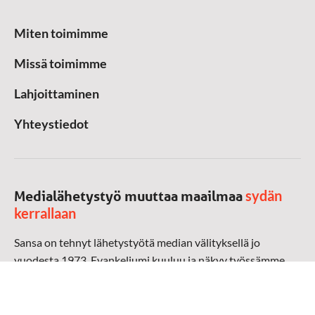
Miten toimimme
Missä toimimme
Lahjoittaminen
Yhteystiedot
sydän
Medialähetystyö muuttaa maailmaa
kerrallaan
Sansa on tehnyt lähetystyötä median välityksellä jo
vuodesta 1973. Evankeliumi kuuluu ja näkyy työssämme
radioaalloilla, televisiossa, verkossa ja sosiaalisessa
mediassa ympäri maailman. Kohtaamme ihmisen hänen
omalla kielellään, aidosti arjen keskellä.