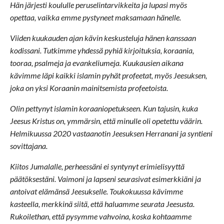
Hän järjesti koululle peruselintarvikkeita ja lupasi myös
opettaa, vaikka emme pystyneet maksamaan hänelle.
Viiden kuukauden ajan kävin keskusteluja hänen kanssaan
kodissani. Tutkimme yhdessä pyhiä kirjoituksia, koraania,
tooraa, psalmeja ja evankeliumeja. Kuukausien aikana
kävimme läpi kaikki islamin pyhät profeetat, myös Jeesuksen,
joka on yksi Koraanin mainitsemista profeetoista.
Olin pettynyt islamin koraaniopetukseen. Kun tajusin, kuka
Jeesus Kristus on, ymmärsin, että minulle oli opetettu väärin.
Helmikuussa 2020 vastaanotin Jeesuksen Herranani ja syntieni
sovittajana.
Kiitos Jumalalle, perheessäni ei syntynyt erimielisyyttä
päätöksestäni. Vaimoni ja lapseni seurasivat esimerkkiäni ja
antoivat elämänsä Jeesukselle. Toukokuussa kävimme
kasteella, merkkinä siitä, että haluamme seurata Jeesusta.
Rukoilethan, että pysymme vahvoina, koska kohtaamme