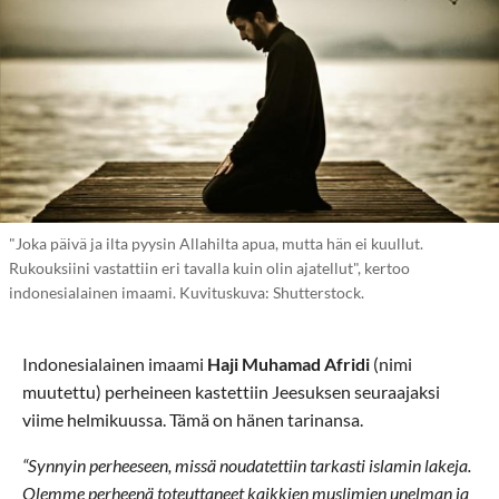
"Joka päivä ja ilta pyysin Allahilta apua, mutta hän ei kuullut.
Rukouksiini vastattiin eri tavalla kuin olin ajatellut", kertoo
indonesialainen imaami. Kuvituskuva: Shutterstock.
Indonesialainen imaami
Haji Muhamad Afridi
(nimi
muutettu) perheineen kastettiin Jeesuksen seuraajaksi
viime helmikuussa. Tämä on hänen tarinansa.
“Synnyin perheeseen, missä noudatettiin tarkasti islamin lakeja.
Olemme perheenä toteuttaneet kaikkien muslimien unelman ja