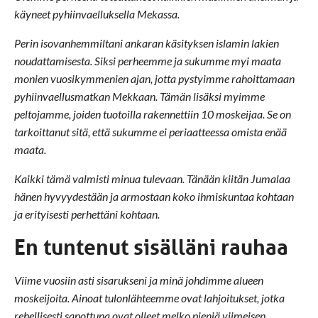
käyneet pyhiinvaelluksella Mekassa.
Perin isovanhemmiltani ankaran käsityksen islamin lakien
noudattamisesta. Siksi perheemme ja sukumme myi maata
monien vuosikymmenien ajan, jotta pystyimme rahoittamaan
pyhiinvaellusmatkan Mekkaan. Tämän lisäksi myimme
peltojamme, joiden tuotoilla rakennettiin 10 moskeijaa. Se on
tarkoittanut sitä, että sukumme ei periaatteessa omista enää
maata.
Kaikki tämä valmisti minua tulevaan. Tänään kiitän Jumalaa
hänen hyvyydestään ja armostaan koko ihmiskuntaa kohtaan
ja erityisesti perhettäni kohtaan.
En tuntenut sisälläni rauhaa
Viime vuosiin asti sisarukseni ja minä johdimme alueen
moskeijoita. Ainoat tulonlähteemme ovat lahjoitukset, jotka
rehellisesti sanottuna ovat olleet melko pieniä viimeisen