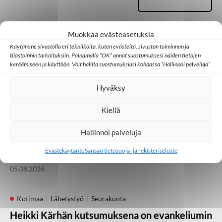
Muokkaa evästeasetuksia
Käytämme sivustolla eri tekniikoita, kuten evästeitä, sivuston toiminnan ja
tilastoinnin tarkoituksiin. Painamalla ”OK” annat suostumuksesi näiden tietojen
keräämiseen ja käyttöön. Voit hallita suostumuksiasi kohdassa ”Hallinnoi palveluja”.
Palaa takaisin pääsivulle
Hyväksy
Kotimaa
Medialähetyspäivät
Seurakunta
Kiellä
Vielä on kesäjuhlia
jäljellä! Medialähetyspäivät Lempäälässä 21.–
Hallinnoi palveluja
23. elokuuta
Evästekäytäntö
Sansan tietosuoja- ja rekisteriseloste
05.08.2026
Kotimaa
Lähetystyö
Seurakunta
Heikki Kärhän kutsumuksena on evankeliumin