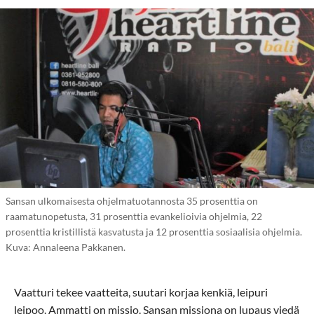
Sansan ulkomaisesta ohjelmatuotannosta 35 prosenttia on
raamatunopetusta, 31 prosenttia evankelioivia ohjelmia, 22
prosenttia kristillistä kasvatusta ja 12 prosenttia sosiaalisia ohjelmia.
Kuva: Annaleena Pakkanen.
Vaatturi tekee vaatteita, suutari korjaa kenkiä, leipuri
leipoo. Ammatti on missio. Sansan missiona on lupaus viedä