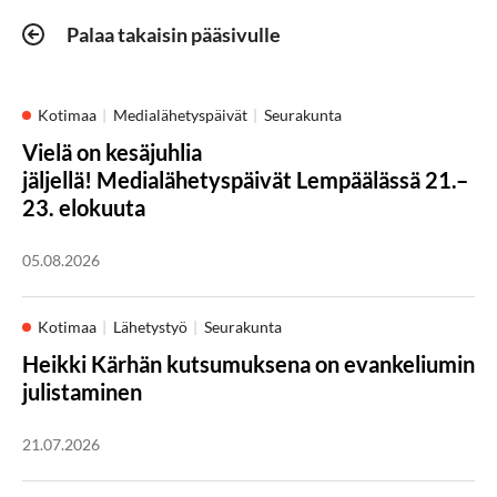
Palaa takaisin pääsivulle
Kotimaa
Medialähetyspäivät
Seurakunta
Vielä on kesäjuhlia
jäljellä! Medialähetyspäivät Lempäälässä 21.–
23. elokuuta
05.08.2026
Kotimaa
Lähetystyö
Seurakunta
Heikki Kärhän kutsumuksena on evankeliumin
julistaminen
21.07.2026