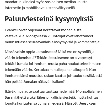
mandariinikiinaksi myös sosiaalisen median kautta
internetin ja mobiilisovellusten välityksellä.
Paluuviesteinä kysymyksiä
Evankelioivat ohjelmat herättävät monenlaista
vastakaikua. Mongoliassa kuuntelijat ovat lähettäneet
muun muassa seuraavanlaisia kysymyksiä ja kommentteja:
Missä voisin oppia Jeesuksesta? Mikä ero on synnillä ja
väärin tekemisellä? Teidän Jeesuksenne on aivopessyt
teidät! Jumala loi ihmisen, mutta paha houkuttelee ihmisen
tekemään väärin. Kertokaa minulle pahan alkuperä. Kun
ihmisen elämä muuttuu uskon kautta, johtuuko se siitä, että
hän pelkää Jumalan näkevän kaiken?
Ikäväkin palaute saattaa tuottaa hedelmää. Mongolialainen
Saran
lähetti aluksi lähes pilkallisia viestejä, mutta kohtasi
lopulta kurjuutensa Jumalan edessä. Hän otti Jeesuksen