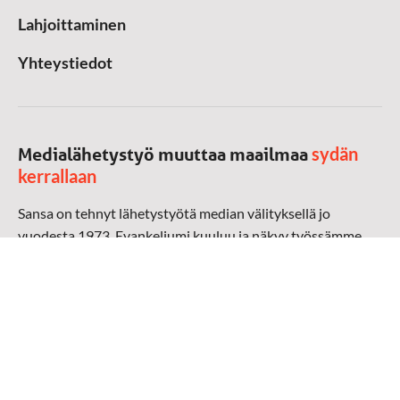
Lahjoittaminen
Yhteystiedot
sydän
Medialähetystyö muuttaa maailmaa
kerrallaan
Sansa on tehnyt lähetystyötä median välityksellä jo
vuodesta 1973. Evankeliumi kuuluu ja näkyy työssämme
radioaalloilla, televisiossa, verkossa ja sosiaalisessa
mediassa ympäri maailman. Kohtaamme ihmisen hänen
omalla kielellään, aidosti arjen keskellä.
Mediapankki
➔
Sansan materiaali