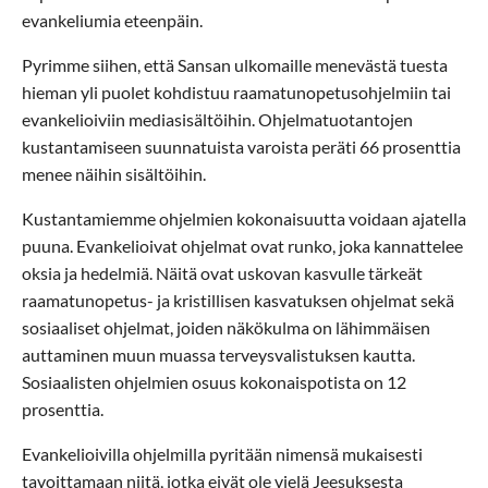
evankeliumia eteenpäin.
Pyrimme siihen, että Sansan ulkomaille menevästä tuesta
hieman yli puolet kohdistuu raamatunopetusohjelmiin tai
evankelioiviin mediasisältöihin. Ohjelmatuotantojen
kustantamiseen suunnatuista varoista peräti 66 prosenttia
menee näihin sisältöihin.
Kustantamiemme ohjelmien kokonaisuutta voidaan ajatella
puuna. Evankelioivat ohjelmat ovat runko, joka kannattelee
oksia ja hedelmiä. Näitä ovat uskovan kasvulle tärkeät
raamatunopetus- ja kristillisen kasvatuksen ohjelmat sekä
sosiaaliset ohjelmat, joiden näkökulma on lähimmäisen
auttaminen muun muassa terveysvalistuksen kautta.
Sosiaalisten ohjelmien osuus kokonaispotista on 12
prosenttia.
Evankelioivilla ohjelmilla pyritään nimensä mukaisesti
tavoittamaan niitä, jotka eivät ole vielä Jeesuksesta