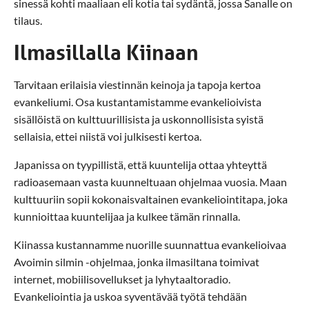
sinessä kohti maaliaan eli kotia tai sydäntä, jossa Sanalle on
tilaus.
Ilmasillalla Kiinaan
Tarvitaan erilaisia viestinnän keinoja ja tapoja kertoa
evankeliumi. Osa kustantamistamme evankelioivista
sisällöistä on kulttuurillisista ja uskonnollisista syistä
sellaisia, ettei niistä voi julkisesti kertoa.
Japanissa on tyypillistä, että kuuntelija ottaa yhteyttä
radioasemaan vasta kuunneltuaan ohjelmaa vuosia. Maan
kulttuuriin sopii kokonaisvaltainen evankeliointitapa, joka
kunnioittaa kuuntelijaa ja kulkee tämän rinnalla.
Kiinassa kustannamme nuorille suunnattua evankelioivaa
Avoimin silmin -ohjelmaa, jonka ilmasiltana toimivat
internet, mobiilisovellukset ja lyhytaaltoradio.
Evankeliointia ja uskoa syventävää työtä tehdään