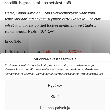
satelliittisignaalia tai internetviestintää.
Herra, minun Jumalani… Sinä olet levittänyt taivaan kuin
telttakankaan ja tehnyt salisi ylisten vetten keskelle. Sinä otat
pilvet vaunuiksesi ja kuljet tuulten siivillä. Sinä teet tuulista
sanasi viejät…
Psalmi 104:1–4
Erkki Salo
Kirjoitus on julkaistu
Lähde-lehdessä 2/2020
.
Muokkaa evästeasetuksia
Käytämme sivustolla eri tekniikoita, kuten evästeitä, sivuston toiminnan ja
tilastoinnin tarkoituksiin. Painamalla ”OK” annat suostumuksesi näiden tietojen
keräämiseen ja käyttöön. Voit hallita suostumuksiasi kohdassa ”Hallinnoi palveluja”.
Lisää aiheesta
Hyväksy
Kiellä
Aasia
Japani
Hallinnoi palveluja