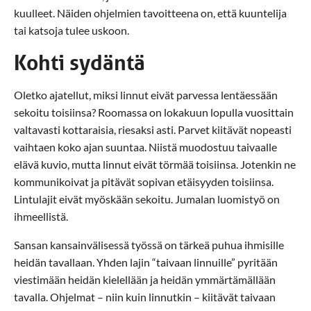
kuulleet. Näiden ohjelmien tavoitteena on, että kuuntelija
tai katsoja tulee uskoon.
Kohti sydäntä
Oletko ajatellut, miksi linnut eivät parvessa lentäessään
sekoitu toisiinsa? Roomassa on lokakuun lopulla vuosittain
valtavasti kottaraisia, riesaksi asti. Parvet kiitävät nopeasti
vaihtaen koko ajan suuntaa. Niistä muodostuu taivaalle
elävä kuvio, mutta linnut eivät törmää toisiinsa. Jotenkin ne
kommunikoivat ja pitävät sopivan etäisyyden toisiinsa.
Lintulajit eivät myöskään sekoitu. Jumalan luomistyö on
ihmeellistä.
Sansan kansainvälisessä työssä on tärkeä puhua ihmisille
heidän tavallaan. Yhden lajin “taivaan linnuille” pyritään
viestimään heidän kielellään ja heidän ymmärtämällään
tavalla. Ohjelmat – niin kuin linnutkin – kiitävät taivaan