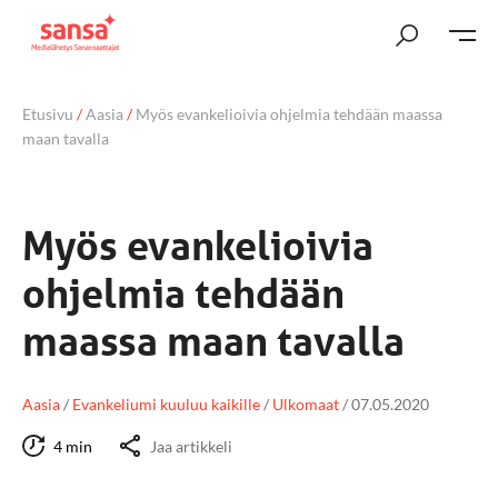
Etusivu
/
Aasia
/
Myös evankelioivia ohjelmia tehdään maassa
maan tavalla
Myös evankelioivia
ohjelmia tehdään
maassa maan tavalla
Aasia
/
Evankeliumi kuuluu kaikille
/
Ulkomaat
/
07.05.2020
4 min
Jaa artikkeli