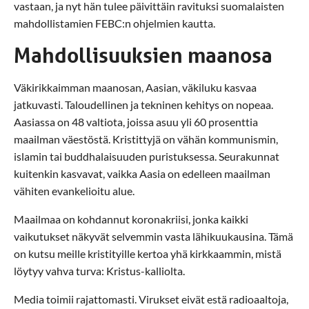
vastaan, ja nyt hän tulee päivittäin ravituksi suomalaisten
mahdollistamien FEBC:n ohjelmien kautta.
Mahdollisuuksien maanosa
Väkirikkaimman maanosan, Aasian, väkiluku kasvaa
jatkuvasti. Taloudellinen ja tekninen kehitys on nopeaa.
Aasiassa on 48 valtiota, joissa asuu yli 60 prosenttia
maailman väestöstä. Kristittyjä on vähän kommunismin,
islamin tai buddhalaisuuden puristuksessa. Seurakunnat
kuitenkin kasvavat, vaikka Aasia on edelleen maailman
vähiten evankelioitu alue.
Maailmaa on kohdannut koronakriisi, jonka kaikki
vaikutukset näkyvät selvemmin vasta lähikuukausina. Tämä
on kutsu meille kristityille kertoa yhä kirkkaammin, mistä
löytyy vahva turva: Kristus-kalliolta.
Media toimii rajattomasti. Virukset eivät estä radioaaltoja,