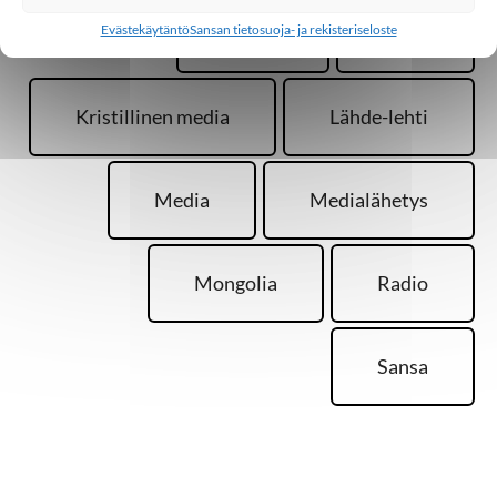
Evästekäytäntö
Sansan tietosuoja- ja rekisteriseloste
Keräys
Kiina
Kristillinen media
Lähde-lehti
Media
Medialähetys
Mongolia
Radio
Sansa