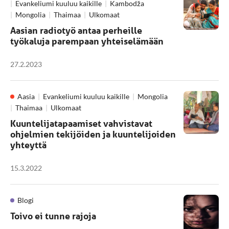
Evankeliumi kuuluu kaikille
Kambodža
Mongolia
Thaimaa
Ulkomaat
Aasian radiotyö antaa perheille
työkaluja parempaan yhteiselämään
27.2.2023
Aasia
Evankeliumi kuuluu kaikille
Mongolia
Thaimaa
Ulkomaat
Kuuntelijatapaamiset vahvistavat
ohjelmien tekijöiden ja kuuntelijoiden
yhteyttä
15.3.2022
Blogi
Toivo ei tunne rajoja