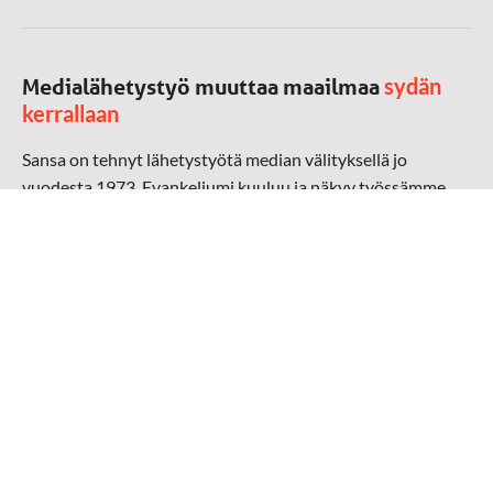
sydän
Medialähetystyö muuttaa maailmaa
kerrallaan
Sansa on tehnyt lähetystyötä median välityksellä jo
vuodesta 1973. Evankeliumi kuuluu ja näkyy työssämme
radioaalloilla, televisiossa, verkossa ja sosiaalisessa
mediassa ympäri maailman. Kohtaamme ihmisen hänen
omalla kielellään, aidosti arjen keskellä.
Mediapankki
➔
Sansan materiaali
➔
Raamattu kannesta kanteen materiaali
➔
Toivoa naisille materiaali