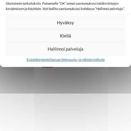
tilastoinnin tarkoituksiin. Painamalla ”OK” annat suostumuksesi näiden tietojen
keräämiseen ja käyttöön. Voit hallita suostumuksiasi kohdassa ”Hallinnoi palveluja”.
Blogi
Hyväksy
Kurkien matkaan
Kiellä
7.10.2020
Hallinnoi palveluja
Evästekäytäntö
Sansan tietosuoja- ja rekisteriseloste
1
2
3