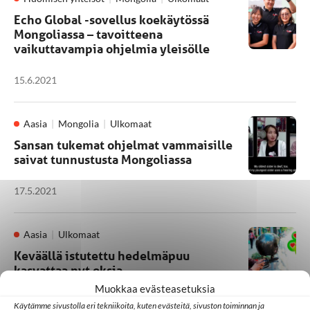
Echo Global -sovellus koekäytössä
Mongoliassa – tavoitteena
vaikuttavampia ohjelmia yleisölle
15.6.2021
Aasia
Mongolia
Ulkomaat
Sansan tukemat ohjelmat vammaisille
saivat tunnustusta Mongoliassa
17.5.2021
Aasia
Ulkomaat
Keväällä istutettu hedelmäpuu
kasvattaa nyt oksia
Muokkaa evästeasetuksia
16.10.2020
Käytämme sivustolla eri tekniikoita, kuten evästeitä, sivuston toiminnan ja