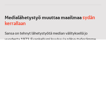
sydän
Medialähetystyö muuttaa maailmaa
kerrallaan
Sansa on tehnyt lähetystyötä median välityksellä jo
vuodesta 1973. Evankeliumi kuuluu ja näkyy työssämme
radioaalloilla, televisiossa, verkossa ja sosiaalisessa
mediassa ympäri maailman. Kohtaamme ihmisen hänen
omalla kielellään, aidosti arjen keskellä.
Mediapankki
➔
Sansan materiaali
➔
Raamattu kannesta kanteen materiaali
➔
Toivoa naisille materiaali