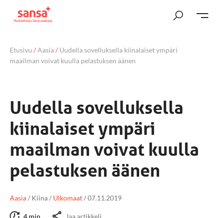
Etusivu
/
Aasia
/
Uudella sovelluksella kiinalaiset ympäri
maailman voivat kuulla pelastuksen äänen
Uudella sovelluksella
kiinalaiset ympäri
maailman voivat kuulla
pelastuksen äänen
Aasia
/
Kiina
/
Ulkomaat
/
07.11.2019
4 min
Jaa artikkeli