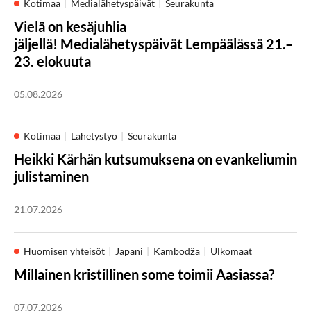
Kotimaa
Medialähetyspäivät
Seurakunta
Vielä on kesäjuhlia
jäljellä! Medialähetyspäivät Lempäälässä 21.–
23. elokuuta
05.08.2026
Kotimaa
Lähetystyö
Seurakunta
Heikki Kärhän kutsumuksena on evankeliumin
julistaminen
21.07.2026
Huomisen yhteisöt
Japani
Kambodža
Ulkomaat
Millainen kristillinen some toimii Aasiassa?
07.07.2026