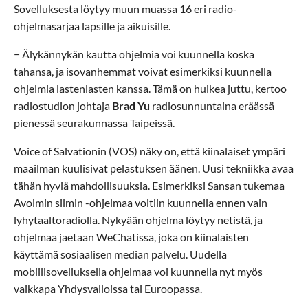
Sovelluksesta löytyy muun muassa 16 eri radio-
ohjelmasarjaa lapsille ja aikuisille.
− Älykännykän kautta ohjelmia voi kuunnella koska
tahansa, ja isovanhemmat voivat esimerkiksi kuunnella
ohjelmia lastenlasten kanssa. Tämä on huikea juttu, kertoo
radiostudion johtaja
Brad Yu
radiosunnuntaina eräässä
pienessä seurakunnassa Taipeissä.
Voice of Salvationin (VOS) näky on, että kiinalaiset ympäri
maailman kuulisivat pelastuksen äänen. Uusi tekniikka avaa
tähän hyviä mahdollisuuksia. Esimerkiksi Sansan tukemaa
Avoimin silmin -ohjelmaa voitiin kuunnella ennen vain
lyhytaaltoradiolla. Nykyään ohjelma löytyy netistä, ja
ohjelmaa jaetaan WeChatissa, joka on kiinalaisten
käyttämä sosiaalisen median palvelu. Uudella
mobiilisovelluksella ohjelmaa voi kuunnella nyt myös
vaikkapa Yhdysvalloissa tai Euroopassa.