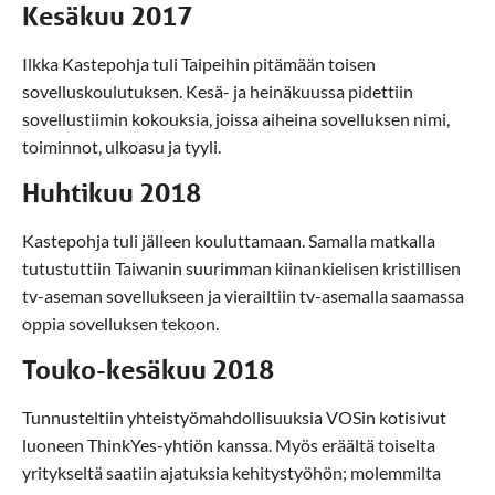
Kesäkuu 2017
Ilkka Kastepohja tuli Taipeihin pitämään toisen
sovelluskoulutuksen. Kesä- ja heinäkuussa pidettiin
sovellustiimin kokouksia, joissa aiheina sovelluksen nimi,
toiminnot, ulkoasu ja tyyli.
Huhtikuu 2018
Kastepohja tuli jälleen kouluttamaan. Samalla matkalla
tutustuttiin Taiwanin suurimman kiinankielisen kristillisen
tv-aseman sovellukseen ja vierailtiin tv-asemalla saamassa
oppia sovelluksen tekoon.
Touko-kesäkuu 2018
Tunnusteltiin yhteistyömahdollisuuksia VOSin kotisivut
luoneen ThinkYes-yhtiön kanssa. Myös eräältä toiselta
yritykseltä saatiin ajatuksia kehitystyöhön; molemmilta