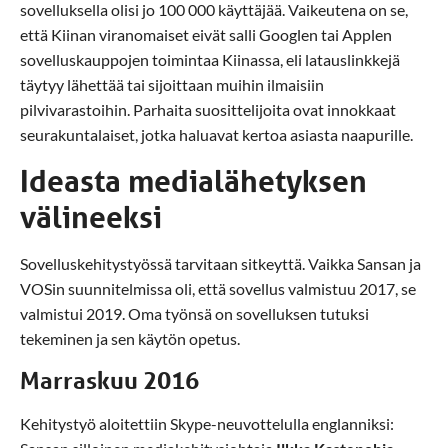
sovelluksella olisi jo 100 000 käyttäjää. Vaikeutena on se,
että Kiinan viranomaiset eivät salli Googlen tai Applen
sovelluskauppojen toimintaa Kiinassa, eli latauslinkkejä
täytyy lähettää tai sijoittaan muihin ilmaisiin
pilvivarastoihin. Parhaita suosittelijoita ovat innokkaat
seurakuntalaiset, jotka haluavat kertoa asiasta naapurille.
Ideasta medialähetyksen
välineeksi
Sovelluskehitystyössä tarvitaan sitkeyttä. Vaikka Sansan ja
VOSin suunnitelmissa oli, että sovellus valmistuu 2017, se
valmistui 2019. Oma työnsä on sovelluksen tutuksi
tekeminen ja sen käytön opetus.
Marraskuu 2016
Kehitystyö aloitettiin Skype-neuvottelulla englanniksi: