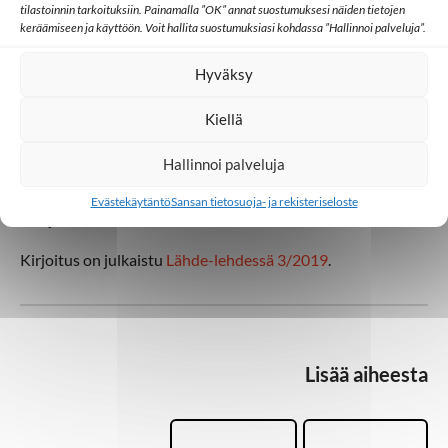
tilastoinnin tarkoituksiin. Painamalla ”OK” annat suostumuksesi näiden tietojen
keräämiseen ja käyttöön. Voit hallita suostumuksiasi kohdassa ”Hallinnoi palveluja”.
Ilkka Kastepohja tapasi uudessa roolissaan Aasian
aluepäällikkönä Brad Yun TWR:n kokouksessa, jonka aikana
Hyväksy
keskusteltiin myös mobiilisovelluksesta.
Kiellä
Sovelluksen markkinointia ja käytön opettamista jatketaan
niin, että vuoden 2019 lopulla sovelluksella olisi 100 000
Hallinnoi palveluja
käyttäjää.
Evästekäytäntö
Sansan tietosuoja- ja rekisteriseloste
Marja Soikkeli
Kirjoitus on julkaistu
Lähde-lehdessä 3/2019
.
Lisää aiheesta