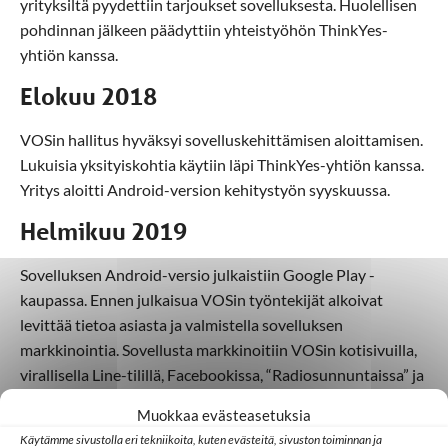
yrityksiltä pyydettiin tarjoukset sovelluksesta. Huolellisen
pohdinnan jälkeen päädyttiin yhteistyöhön ThinkYes-
yhtiön kanssa.
Elokuu 2018
VOSin hallitus hyväksyi sovelluskehittämisen aloittamisen.
Lukuisia yksityiskohtia käytiin läpi ThinkYes-yhtiön kanssa.
Yritys aloitti Android-version kehitystyön syyskuussa.
Helmikuu 2019
Sovelluksen Android-versio julkaistiin Google Play -
kaupassa. Ennen julkaisua VOSin työntekijät alkoivat
levittää tietoa asiasta ja valmistella sovelluksen
markkinointia. Sovellusta markkinoitiin VOSin kotisivuilla,
virallisella Line-tilillä, Facebookissa, “Radiosunnuntaissa” ja
vierailujen yhteydessä.
Muokkaa evästeasetuksia
Syyskuu 2019
Käytämme sivustolla eri tekniikoita, kuten evästeitä, sivuston toiminnan ja