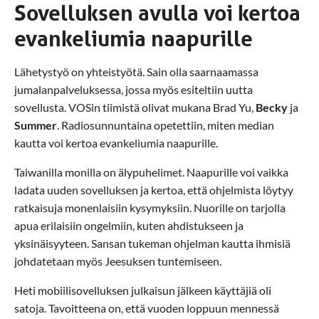
Sovelluksen avulla voi kertoa
evankeliumia naapurille
Lähetystyö on yhteistyötä. Sain olla saarnaamassa
jumalanpalveluksessa, jossa myös esiteltiin uutta
sovellusta. VOSin tiimistä olivat mukana Brad Yu,
Becky
ja
Summer
. Radiosunnuntaina opetettiin, miten median
kautta voi kertoa evankeliumia naapurille.
Taiwanilla monilla on älypuhelimet. Naapurille voi vaikka
ladata uuden sovelluksen ja kertoa, että ohjelmista löytyy
ratkaisuja monenlaisiin kysymyksiin. Nuorille on tarjolla
apua erilaisiin ongelmiin, kuten ahdistukseen ja
yksinäisyyteen. Sansan tukeman ohjelman kautta ihmisiä
johdatetaan myös Jeesuksen tuntemiseen.
Heti mobiilisovelluksen julkaisun jälkeen käyttäjiä oli
satoja. Tavoitteena on, että vuoden loppuun mennessä