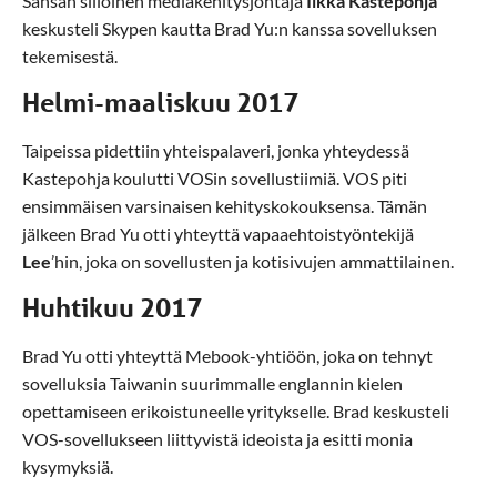
Sansan silloinen mediakehitysjohtaja
Ilkka Kastepohja
keskusteli Skypen kautta Brad Yu:n kanssa sovelluksen
tekemisestä.
Helmi-maaliskuu 2017
Taipeissa pidettiin yhteispalaveri, jonka yhteydessä
Kastepohja koulutti VOSin sovellustiimiä. VOS piti
ensimmäisen varsinaisen kehityskokouksensa. Tämän
jälkeen Brad Yu otti yhteyttä vapaaehtoistyöntekijä
Lee
’hin, joka on sovellusten ja kotisivujen ammattilainen.
Huhtikuu 2017
Brad Yu otti yhteyttä Mebook-yhtiöön, joka on tehnyt
sovelluksia Taiwanin suurimmalle englannin kielen
opettamiseen erikoistuneelle yritykselle. Brad keskusteli
VOS-sovellukseen liittyvistä ideoista ja esitti monia
kysymyksiä.