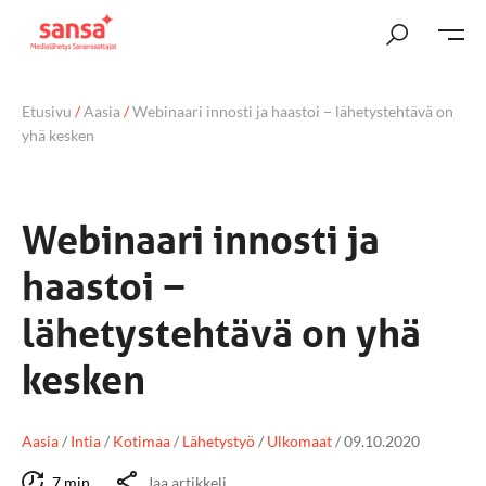
Etusivu
/
Aasia
/
Webinaari innosti ja haastoi − lähetystehtävä on
yhä kesken
Webinaari innosti ja
haastoi −
lähetystehtävä on yhä
kesken
Aasia
/
Intia
/
Kotimaa
/
Lähetystyö
/
Ulkomaat
/
09.10.2020
7 min
Jaa artikkeli