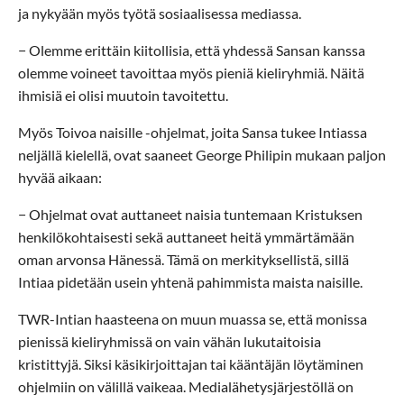
ja nykyään myös työtä sosiaalisessa mediassa.
− Olemme erittäin kiitollisia, että yhdessä Sansan kanssa
olemme voineet tavoittaa myös pieniä kieliryhmiä. Näitä
ihmisiä ei olisi muutoin tavoitettu.
Myös Toivoa naisille -ohjelmat, joita Sansa tukee Intiassa
neljällä kielellä, ovat saaneet George Philipin mukaan paljon
hyvää aikaan:
− Ohjelmat ovat auttaneet naisia tuntemaan Kristuksen
henkilökohtaisesti sekä auttaneet heitä ymmärtämään
oman arvonsa Hänessä. Tämä on merkityksellistä, sillä
Intiaa pidetään usein yhtenä pahimmista maista naisille.
TWR-Intian haasteena on muun muassa se, että monissa
pienissä kieliryhmissä on vain vähän lukutaitoisia
kristittyjä. Siksi käsikirjoittajan tai kääntäjän löytäminen
ohjelmiin on välillä vaikeaa. Medialähetysjärjestöllä on