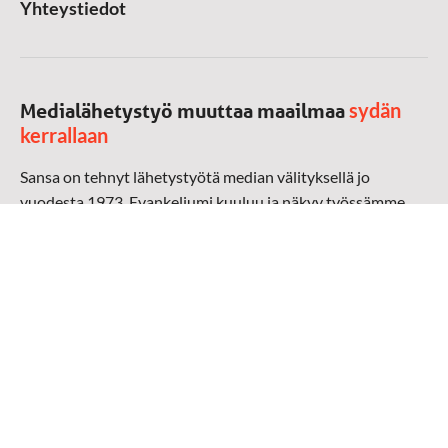
Yhteystiedot
sydän
Medialähetystyö muuttaa maailmaa
kerrallaan
Sansa on tehnyt lähetystyötä median välityksellä jo
vuodesta 1973. Evankeliumi kuuluu ja näkyy työssämme
radioaalloilla, televisiossa, verkossa ja sosiaalisessa
mediassa ympäri maailman. Kohtaamme ihmisen hänen
omalla kielellään, aidosti arjen keskellä.
Mediapankki
➔
Sansan materiaali
➔
Raamattu kannesta kanteen materiaali
➔
Toivoa naisille materiaali