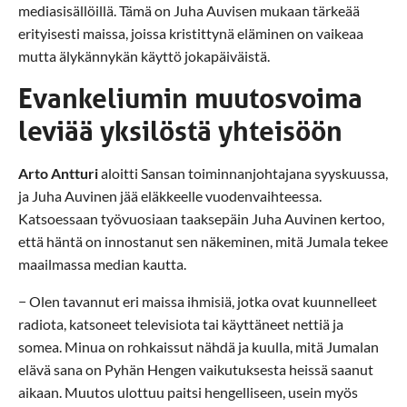
mediasisällöillä. Tämä on Juha Auvisen mukaan tärkeää
erityisesti maissa, joissa kristittynä eläminen on vaikeaa
mutta älykännykän käyttö jokapäiväistä.
Evankeliumin muutosvoima
leviää yksilöstä yhteisöön
Arto Antturi
aloitti Sansan toiminnanjohtajana syyskuussa,
ja Juha Auvinen jää eläkkeelle vuodenvaihteessa.
Katsoessaan työvuosiaan taaksepäin Juha Auvinen kertoo,
että häntä on innostanut sen näkeminen, mitä Jumala tekee
maailmassa median kautta.
− Olen tavannut eri maissa ihmisiä, jotka ovat kuunnelleet
radiota, katsoneet televisiota tai käyttäneet nettiä ja
somea. Minua on rohkaissut nähdä ja kuulla, mitä Jumalan
elävä sana on Pyhän Hengen vaikutuksesta heissä saanut
aikaan. Muutos ulottuu paitsi hengelliseen, usein myös