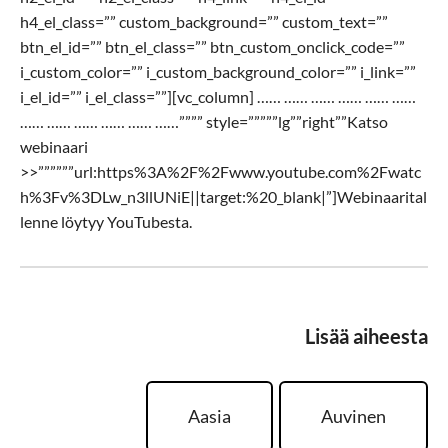
h4_el_class=”” custom_background=”” custom_text=””
btn_el_id=”” btn_el_class=”” btn_custom_onclick_code=””
i_custom_color=”” i_custom_background_color=”” i_link=””
i_el_id=”” i_el_class=””][vc_column] …… …… …… …… …… ……
…… …… …… …… …… ……”””” style=”””””lg””right””Katso
webinaari
>>””””””url:https%3A%2F%2Fwww.youtube.com%2Fwatc
h%3Fv%3DLw_n3llUNiE||target:%20_blank|”]Webinaarital
lenne löytyy YouTubesta.
Lisää aiheesta
Aasia
Auvinen