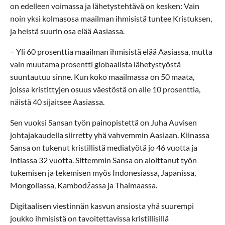
on edelleen voimassa ja lähetystehtävä on kesken: Vain
noin yksi kolmasosa maailman ihmisistä tuntee Kristuksen,
ja heistä suurin osa elää Aasiassa.
− Yli 60 prosenttia maailman ihmisistä elää Aasiassa, mutta
vain muutama prosentti globaalista lähetystyöstä
suuntautuu sinne. Kun koko maailmassa on 50 maata,
joissa kristittyjen osuus väestöstä on alle 10 prosenttia,
näistä 40 sijaitsee Aasiassa.
Sen vuoksi Sansan työn painopistettä on Juha Auvisen
johtajakaudella siirretty yhä vahvemmin Aasiaan. Kiinassa
Sansa on tukenut kristillistä mediatyötä jo 46 vuotta ja
Intiassa 32 vuotta. Sittemmin Sansa on aloittanut työn
tukemisen ja tekemisen myös Indonesiassa, Japanissa,
Mongoliassa, Kambodžassa ja Thaimaassa.
Digitaalisen viestinnän kasvun ansiosta yhä suurempi
joukko ihmisistä on tavoitettavissa kristillisillä