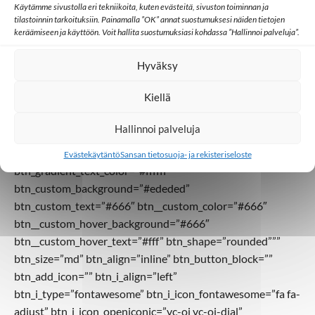
Käytämme sivustolla eri tekniikoita, kuten evästeitä, sivuston toiminnan ja
h4_font_container=”” h4_use_theme_fonts=””
tilastoinnin tarkoituksiin. Painamalla ”OK” annat suostumuksesi näiden tietojen
h4_google_fonts=”font_family:Abril%20Fatface%3Aregular
keräämiseen ja käyttöön. Voit hallita suostumuksiasi kohdassa ”Hallinnoi palveluja”.
|font_style:400%20regular%3A400%3Anormal”
h4_css_animation=”””” shape=”rounded”
Hyväksy
style=”””””lg””right””Lue lisää ja liity >>”
Kiellä
btn_style=”modern” btn_gradient_color_1=”turquoise”
btn_gradient_color_2=”blue”
Hallinnoi palveluja
btn_gradient_custom_color_1=”#dd3333″
btn_gradient_custom_color_2=”#eeee22″
Evästekäytäntö
Sansan tietosuoja- ja rekisteriseloste
btn_gradient_text_color=”#ffffff”
btn_custom_background=”#ededed”
btn_custom_text=”#666″ btn__custom_color=”#666″
btn__custom_hover_background=”#666″
btn__custom_hover_text=”#fff” btn_shape=”rounded”””
btn_size=”md” btn_align=”inline” btn_button_block=””
btn_add_icon=”” btn_i_align=”left”
btn_i_type=”fontawesome” btn_i_icon_fontawesome=”fa fa-
adjust” btn_i_icon_openiconic=”vc-oi vc-oi-dial”