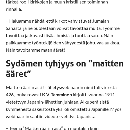
tärkeä rooli kirkkojen ja muun kristillisen toiminnan
rinnalla.
− Haluamme nähdä, että kirkot vahvistuvat Jumalan
Sanasta, ja ne puolestaan voivat tavoittaa muita. Työmme
tavoittaa jatkuvasti lisää ihmisiä ja tuottaa satoa. Näin
paikkaamme työntekijöiden vähyydestä johtuvaa aukkoa.
Näin tavoitamme maan ääret!
Sydämen tyhjyys on “maitten
ääret”
Maitten ääriin asti! -lähetyswebinaarin nimi tuli virrestä
426, jonka rovasti
K.V. Tamminen
kirjoitti vuonna 1911
vietettyyn Japanin-lähettien juhlaan. Alkuperäisistä
kymmenestä säkeistöstä yksi oli omistettu Japanille. Myös
webinaariin saatiin videotervehdys Japanista.
− Teema “Maitten ääriin asti” on muutakin kuin