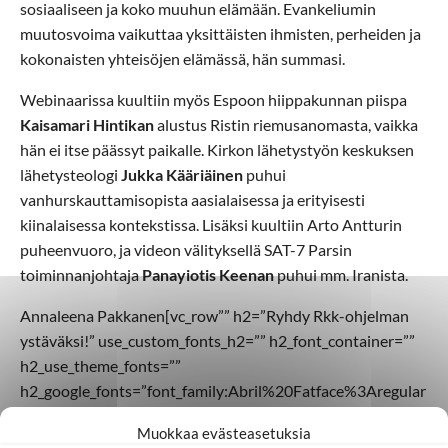
sosiaaliseen ja koko muuhun elämään. Evankeliumin
muutosvoima vaikuttaa yksittäisten ihmisten, perheiden ja
kokonaisten yhteisöjen elämässä, hän summasi.
Webinaarissa kuultiin myös Espoon hiippakunnan piispa
Kaisamari Hintikan
alustus Ristin riemusanomasta, vaikka
hän ei itse päässyt paikalle. Kirkon lähetystyön keskuksen
lähetysteologi
Jukka Kääriäinen
puhui
vanhurskauttamisopista aasialaisessa ja erityisesti
kiinalaisessa kontekstissa. Lisäksi kuultiin Arto Antturin
puheenvuoro, ja videon välityksellä SAT-7 Parsin
toiminnanjohtaja
Panayiotis Keenan
puhui mm. Iranista.
Annaleena Pakkanen[vc_row”” h2=”Ryhdy Rkk-ohjelman
ystäväksi!” use_custom_fonts_h2=”” h2_font_container=””
h2_use_theme_fonts=””
h2_google_fonts=”font_family:Abril%20Fatface%3Aregular
|font_style:400%20regular%3A400%3Anormal”
Muokkaa evästeasetuksia
h2_css_animation=”” h4=”” use_custom_fonts_h4=””