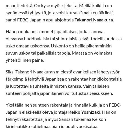
maantiedettä. On kyse myös sielusta. Meillä kaikilla on
sydämessä tyhjyyttä, jota voisi kutsua “maitten ääriksi”,
sanoi FEBC-Japanin apulaisjohtaja
Takanori Nagakura
.
Hänen mukaansa monet japanilaiset, jotka sanovat
olevansa buddhalaisia tai shintolaisia, eivät todellisuudessa
usko omaan uskoonsa. Uskonto on heille pikemminkin
suvun uskoa tai paikallisia tapoja. Maassa on voimakas
yhteisöllinen paine.
Siksi Takanori Nagakuran mielestä evankelisen lähetystyön
tärkeimpiä tehtäviä Japanissa on rakentaa henkilökohtaisia
ja luotettavia suhteita ihmisten kanssa. Vain tällaisen
suhteen pohjalta japanilainen voi tutustua Jeesukseen.
Yksi tällainen suhteen rakentaja ja rinnalla kulkija on FEBC-
Japanin eläkkeellä oleva johtaja
Keiko Yoshizaki
. Hän on
tehnyt rakastettua ja myös Sansan tukemaa Keikon
kirjelaatikko -ohjelmaa pian jo puoli vuosisataa.