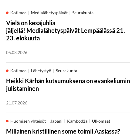
Kotimaa
Medialähetyspäivät
Seurakunta
Vielä on kesäjuhlia
jäljellä! Medialähetyspäivät Lempäälässä 21.–
23. elokuuta
05.08.2026
Kotimaa
Lähetystyö
Seurakunta
Heikki Kärhän kutsumuksena on evankeliumin
julistaminen
21.07.2026
Huomisen yhteisöt
Japani
Kambodža
Ulkomaat
Millainen kristillinen some toimii Aasiassa?