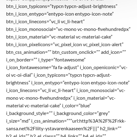
btn_i_icon_typicons=”typcn typcn-adjust-brightness”
btn_i_icon_entypo=”entypo-icon entypo-icon-note”
btn_i_icon_linecons=”vc_li vc_li-heart”
btn_i_icon_monosocial=”vc-mono vc-mono-fivehundredpx”
btn_i_icon_material=”vc-material vc-material-cake”
btn_i_icon_pixelicons=”vc_pixel_icon vc_pixel_icon-alert”
btn_css_animation=”” btn_custom_onclick=”” add_icon=””
i_on_border=”” i_type=”fontawesome”
i_icon_fontawesome=”fa fa-adjust” i_icon_openiconic=”vc-
oi vc-oi-dial” i_icon_typicons=”typcn typcn-adjust-
brightness” i_icon_entypo=”entypo-icon entypo-icon-note”
i_icon_linecons=”vc_li vc_li-heart” i_icon_monosocial=”vc-
mono vc-mono-fivehundredpx” i_icon_material=”vc-
material vc-material-cake” i_color=”blue”
i_background_style=”” i_background_color=”grey”
i_size=”md” i_css_animation=”””url:http%3A%2F%2Frkk-
sansa.net%2Fliity-ystavarenkaaseen%2F|||” h2_link=””
h2_el_id=”” h2_el_class=”” h4_link=”” h4_el_id=””