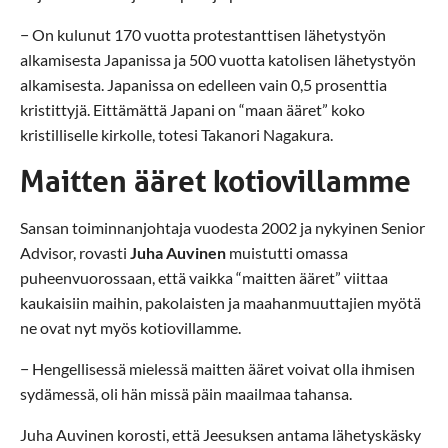
− On kulunut 170 vuotta protestanttisen lähetystyön
alkamisesta Japanissa ja 500 vuotta katolisen lähetystyön
alkamisesta. Japanissa on edelleen vain 0,5 prosenttia
kristittyjä. Eittämättä Japani on “maan ääret” koko
kristilliselle kirkolle, totesi Takanori Nagakura.
Maitten ääret kotiovillamme
Sansan toiminnanjohtaja vuodesta 2002 ja nykyinen Senior
Advisor, rovasti
Juha Auvinen
muistutti omassa
puheenvuorossaan, että vaikka “maitten ääret” viittaa
kaukaisiin maihin, pakolaisten ja maahanmuuttajien myötä
ne ovat nyt myös kotiovillamme.
− Hengellisessä mielessä maitten ääret voivat olla ihmisen
sydämessä, oli hän missä päin maailmaa tahansa.
Juha Auvinen korosti, että Jeesuksen antama lähetyskäsky