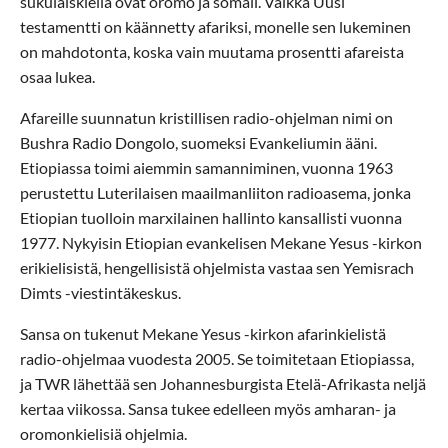
sukulaiskieliä ovat oromo ja somali. Vaikka Uusi
testamentti on käännetty afariksi, monelle sen lukeminen
on mahdotonta, koska vain muutama prosentti afareista
osaa lukea.
Afareille suunnatun kristillisen radio-ohjelman nimi on
Bushra Radio Dongolo, suomeksi Evankeliumin ääni.
Etiopiassa toimi aiemmin samanniminen, vuonna 1963
perustettu Luterilaisen maailmanliiton radioasema, jonka
Etiopian tuolloin marxilainen hallinto kansallisti vuonna
1977. Nykyisin Etiopian evankelisen Mekane Yesus -kirkon
erikielisistä, hengellisistä ohjelmista vastaa sen Yemisrach
Dimts -viestintäkeskus.
Sansa on tukenut Mekane Yesus -kirkon afarinkielistä
radio-ohjelmaa vuodesta 2005. Se toimitetaan Etiopiassa,
ja TWR lähettää sen Johannesburgista Etelä-Afrikasta neljä
kertaa viikossa. Sansa tukee edelleen myös amharan- ja
oromonkielisiä ohjelmia.