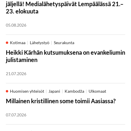
jäljellä! Medialähetyspäivät Lempäälässä 21.–
23. elokuuta
05.08.2026
Kotimaa
Lähetystyö
Seurakunta
Heikki Kärhän kutsumuksena on evankeliumin
julistaminen
21.07.2026
Huomisen yhteisöt
Japani
Kambodža
Ulkomaat
Millainen kristillinen some toimii Aasiassa?
07.07.2026