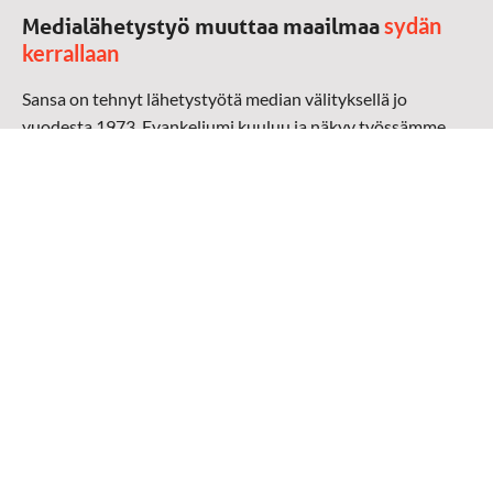
sydän
Medialähetystyö muuttaa maailmaa
kerrallaan
Sansa on tehnyt lähetystyötä median välityksellä jo
vuodesta 1973. Evankeliumi kuuluu ja näkyy työssämme
radioaalloilla, televisiossa, verkossa ja sosiaalisessa
mediassa ympäri maailman. Kohtaamme ihmisen hänen
omalla kielellään, aidosti arjen keskellä.
Mediapankki
➔
Sansan materiaali
➔
Raamattu kannesta kanteen materiaali
➔
Toivoa naisille materiaali
Medialähetys Sanansaattajat ry