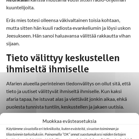
kuuntelijoita.
Eräs mies totesi olleensa väkivaltainen toisia kohtaan,
mutta sitten hän kuuli radiosta evankeliumin ja löysi uskon
Jeesukseen. Hän sanoi haluavansa välittää rakkautta vihan
sijaan.
Tieto välittyy keskustellen
ihmiseltä ihmiselle
Afarien alueella perinteinen tiedonvälitys on ollut sitä, että
tieto ja uutiset välittyvät ihmiseltä ihmiselle. Kun kaksi
afaria tapaa, he istuvat alas ja viettävät jonkin aikaa, ehkä
puolesta tunnista tuntiin, keskustellen ja jakaen uutisia.
Jotakin samaa ymmärsin tapahtuvan, kun radiosta
Muokkaa evästeasetuksia
kuunnellaan sheikin opetuksia evankeliumista. Niitä
Käytämme sivustolla eri tekniikoita, kuten evästeitä, sivuston toiminnan ja
kuunnellaan usein yhdessä ja sitten niistä keskustellaan.
tilastoinnin tarkoituksiin. Painamalla ”OK” annat suostumuksesi näiden tietojen