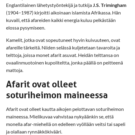
Englantilainen lähetystyöntekijä ja tutkija
J.S. Trimingham
(1904−1987) kirjoitti aikoinaan islamista Afrikassa. Hän
kuvaili, että afareiden kaikki energia kuluu pelkästään
elossa pysymiseen.
Kamelit, jotka ovat sopeutuneet hyvin kuivuuteen, ovat
afareille tärkeitä. Niiden selässä kuljetetaan tavaroita ja
telttoja, joissa monet afarit asuvat. Heidän telttansa on
ovaalinmuotoinen kupoliteltta, jonka päällä on peitteenä
mattoja.
Afarit ovat olleet
soturiheimon maineessa
Afarit ovat olleet kautta aikojen pelottavan soturiheimon
maineessa. Mielikuvaa vahvistaa nykyäänkin se, että
monella afar-miehellä on edelleen vyöllään veitsi tai sapeli
ja olallaan rynnäkkökivääri.