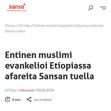
Etusivu
/
Afrikka
/
Entinen muslimi evankelioi Etiopiassa afareita
Sansan tuella
Entinen muslimi
evankelioi Etiopiassa
afareita Sansan tuella
Afrikka
/
Ulkomaat
/
03.01.2019
4 min
Jaa artikkeli