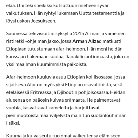
elää. Uni teki sheikiksi kutsuttuun mieheen syvän
vaikutuksen. Hän ryhtyi lukemaan Uutta testamenttia ja
löysi uskon Jeesukseen.
Suomessa televisioitiin syksyllä 2015 Arman ja viimeinen
ristiretki -ohjelman jakso, jossa
Arman Alizad
matkusti
Etiopiaan tutustumaan afar-heimoon. Hän meni heidän
kanssaan hakemaan suolaa Danakilin autiomaasta, joka on
yksi maailman kuumimmista paikoista.
Afar-heimoon kuuluvia asuu Etiopian koillisosassa, jossa
sijaitseva Afar on myös yksi Etiopian osavaltioista, sekä
eteläisessä Eritreassa ja Djiboutin pohjoisosassa. Heidän
alueensa on pääosin kuivaa erämaata. He paimentavat
vuohia, kasvattavat kameleita ja harjoittavat
pienimuotoista maanviljelystä mainitun suolanlouhinnan
lisäksi.
Kuuma ja kuiva seutu tuo omat vaikeutensa elämiseen.