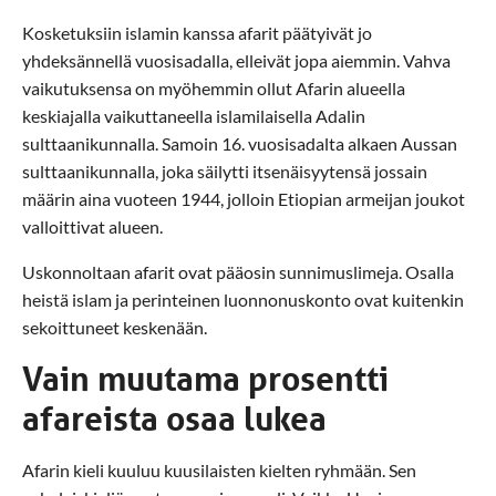
Kosketuksiin islamin kanssa afarit päätyivät jo
yhdeksännellä vuosisadalla, elleivät jopa aiemmin. Vahva
vaikutuksensa on myöhemmin ollut Afarin alueella
keskiajalla vaikuttaneella islamilaisella Adalin
sulttaanikunnalla. Samoin 16. vuosisadalta alkaen Aussan
sulttaanikunnalla, joka säilytti itsenäisyytensä jossain
määrin aina vuoteen 1944, jolloin Etiopian armeijan joukot
valloittivat alueen.
Uskonnoltaan afarit ovat pääosin sunnimuslimeja. Osalla
heistä islam ja perinteinen luonnonuskonto ovat kuitenkin
sekoittuneet keskenään.
Vain muutama prosentti
afareista osaa lukea
Afarin kieli kuuluu kuusilaisten kielten ryhmään. Sen