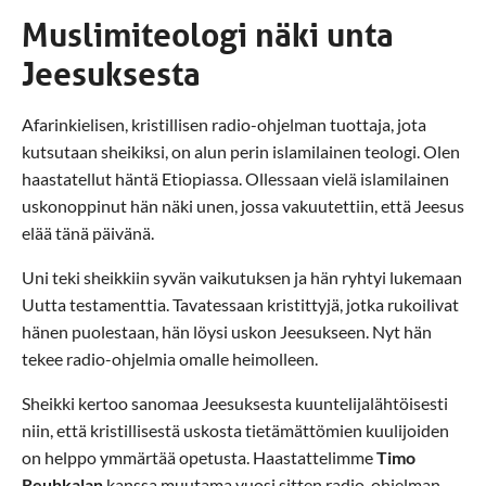
Muslimiteologi näki unta
Jeesuksesta
Afarinkielisen, kristillisen radio-ohjelman tuottaja, jota
kutsutaan sheikiksi, on alun perin islamilainen teologi. Olen
haastatellut häntä Etiopiassa. Ollessaan vielä islamilainen
uskonoppinut hän näki unen, jossa vakuutettiin, että Jeesus
elää tänä päivänä.
Uni teki sheikkiin syvän vaikutuksen ja hän ryhtyi lukemaan
Uutta testamenttia. Tavatessaan kristittyjä, jotka rukoilivat
hänen puolestaan, hän löysi uskon Jeesukseen. Nyt hän
tekee radio-ohjelmia omalle heimolleen.
Sheikki kertoo sanomaa Jeesuksesta kuuntelijalähtöisesti
niin, että kristillisestä uskosta tietämättömien kuulijoiden
on helppo ymmärtää opetusta. Haastattelimme
Timo
Reuhkalan
kanssa muutama vuosi sitten radio-ohjelman