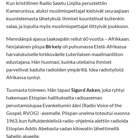
Kun kristillinen Radio Sawtu Linjiila perustettiin
Kamerunissa, aluksi muslimiopettajat kielsivät seuraajiaan
kuuntelemasta lähetyksiä. Ihmiset kuuntelivat kuitenkin
salaa, ja lopulta myös muslimiopettajat liittyivät joukkoon.
Mennäänpä ajassa taaksepäin reilut 60 vuotta – Afrikkaan.
Norjalainen piispa
Birkely
oli puhumassa Etelä-Afrikassa
harvalukuiselle kirkkoväelle Luterilaisen maailmanliiton
edustajana. Hän huomasi, kuinka uteliaina ihmiset
parveilivat kadulla radioiden ympärillä. Idea radiotyöstä
Afrikassa syntyi.
Tuumasta toimeen. Hän tapasi
Sigurd Asken
, joka ryhtyi
hakemaan Etiopian hallitukselta radioaseman
perustamislupaa Evankeliumin ääni (Radio Voice of the
Gospel, RVOG) -asemalle. Piispan unelma toteutui vuonna
1963, kun fulfuldenkielisiä radio-ohjelmia alettiin radioida
Etiopian Addis Abebasta sadan kilowatin lähettimellä
Sahelin alueelle.