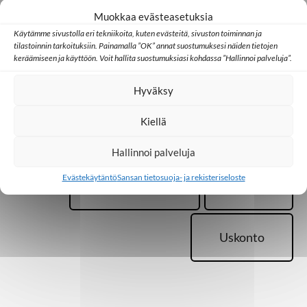
Muokkaa evästeasetuksia
Afrikka
Etiopia
Käytämme sivustolla eri tekniikoita, kuten evästeitä, sivuston toiminnan ja
tilastoinnin tarkoituksiin. Painamalla ”OK” annat suostumuksesi näiden tietojen
keräämiseen ja käyttöön. Voit hallita suostumuksiasi kohdassa ”Hallinnoi palveluja”.
Kamerun
Kirkko
Hyväksy
Kiellä
Kristillinen media
Lähde-lehti
Hallinnoi palveluja
Evästekäytäntö
Sansan tietosuoja- ja rekisteriseloste
Medialähetys
Radio
Uskonto