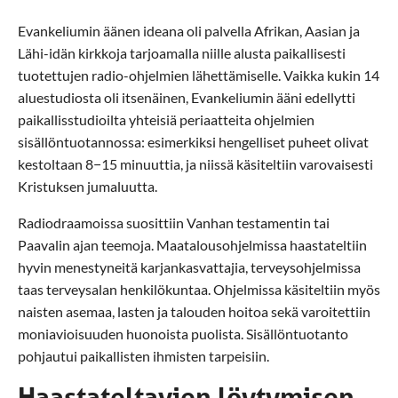
Evankeliumin äänen ideana oli palvella Afrikan, Aasian ja
Lähi-idän kirkkoja tarjoamalla niille alusta paikallisesti
tuotettujen radio-ohjelmien lähettämiselle. Vaikka kukin 14
aluestudiosta oli itsenäinen, Evankeliumin ääni edellytti
paikallisstudioilta yhteisiä periaatteita ohjelmien
sisällöntuotannossa: esimerkiksi hengelliset puheet olivat
kestoltaan 8−15 minuuttia, ja niissä käsiteltiin varovaisesti
Kristuksen jumaluutta.
Radiodraamoissa suosittiin Vanhan testamentin tai
Paavalin ajan teemoja. Maatalousohjelmissa haastateltiin
hyvin menestyneitä karjankasvattajia, terveysohjelmissa
taas terveysalan henkilökuntaa. Ohjelmissa käsiteltiin myös
naisten asemaa, lasten ja talouden hoitoa sekä varoitettiin
moniavioisuuden huonoista puolista. Sisällöntuotanto
pohjautui paikallisten ihmisten tarpeisiin.
Haastateltavien löytymisen