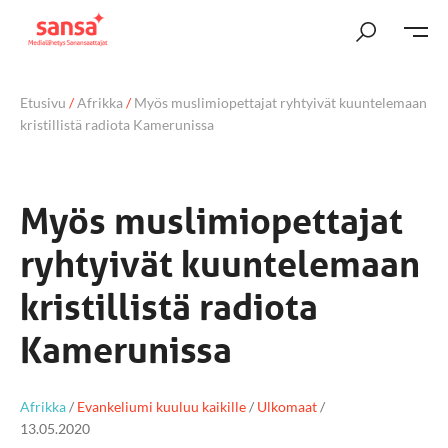
Etusivu
/
Afrikka
/
Myös muslimiopettajat ryhtyivät kuuntelemaan
kristillistä radiota Kamerunissa
Myös muslimiopettajat
ryhtyivät kuuntelemaan
kristillistä radiota
Kamerunissa
Afrikka
/
Evankeliumi kuuluu kaikille
/
Ulkomaat
/
13.05.2020