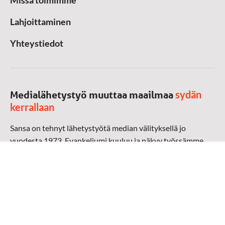
Missä toimimme
Lahjoittaminen
Yhteystiedot
sydän
Medialähetystyö muuttaa maailmaa
kerrallaan
Sansa on tehnyt lähetystyötä median välityksellä jo
vuodesta 1973. Evankeliumi kuuluu ja näkyy työssämme
radioaalloilla, televisiossa, verkossa ja sosiaalisessa
mediassa ympäri maailman. Kohtaamme ihmisen hänen
omalla kielellään, aidosti arjen keskellä.
Mediapankki
➔
Sansan materiaali