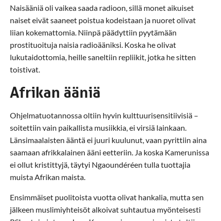
Naisääniä oli vaikea saada radioon, sillä monet aikuiset
naiset eivät saaneet poistua kodeistaan ja nuoret olivat
liian kokemattomia. Niinpä päädyttiin pyytämään
prostituoituja naisia radioääniksi. Koska he olivat
lukutaidottomia, heille saneltiin repliikit, jotka he sitten
toistivat.
Afrikan ääniä
Ohjelmatuotannossa oltiin hyvin kulttuurisensitiivisiä –
soitettiin vain paikallista musiikkia, ei virsiä lainkaan.
Länsimaalaisten ääntä ei juuri kuulunut, vaan pyrittiin aina
saamaan afrikkalainen ääni eetteriin. Ja koska Kamerunissa
ei ollut kristittyjä, täytyi Ngaoundéréen tulla tuottajia
muista Afrikan maista.
Ensimmäiset puolitoista vuotta olivat hankalia, mutta sen
jälkeen muslimiyhteisöt alkoivat suhtautua myönteisesti