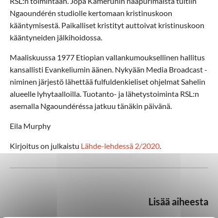
RSL:n toimintaan. Jopa Kamerunin naapurimaista tultiin
Ngaoundérén studiolle kertomaan kristinuskoon
kääntymisestä. Paikalliset kristityt auttoivat kristinuskoon
kääntyneiden jälkihoidossa.
Maaliskuussa 1977 Etiopian vallankumouksellinen hallitus
kansallisti Evankeliumin äänen. Nykyään Media Broadcast -
niminen järjestö lähettää fulfuldenkieliset ohjelmat Sahelin
alueelle lyhytaalloilla. Tuotanto- ja lähetystoiminta RSL:n
asemalla Ngaoundéréssa jatkuu tänäkin päivänä.
Eila Murphy
Kirjoitus on julkaistu
Lähde-lehdessä 2/2020
.
Lisää aiheesta