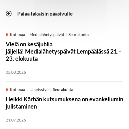
Palaa takaisin pääsivulle
Kotimaa
Medialähetyspäivät
Seurakunta
Vielä on kesäjuhlia
jäljellä! Medialähetyspäivät Lempäälässä 21.–
23. elokuuta
05.08.2026
Kotimaa
Lähetystyö
Seurakunta
Heikki Kärhän kutsumuksena on evankeliumin
julistaminen
21.07.2026