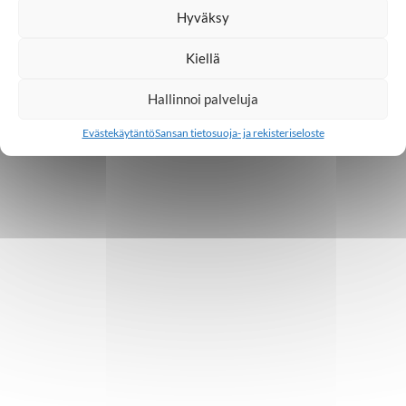
16.9.2025
Hyväksy
Kiellä
1
2
3
…
6
Hallinnoi palveluja
Evästekäytäntö
Sansan tietosuoja- ja rekisteriseloste