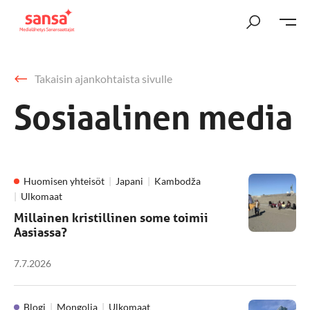
Takaisin ajankohtaista sivulle
Sosiaalinen media
Huomisen yhteisöt
Japani
Kambodža
Ulkomaat
Millainen kristillinen some toimii
Aasiassa?
7.7.2026
Blogi
Mongolia
Ulkomaat