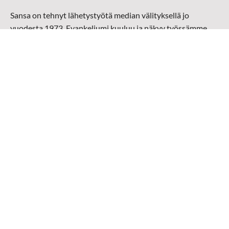
Sansa on tehnyt lähetystyötä median välityksellä jo
vuodesta 1973. Evankeliumi kuuluu ja näkyy työssämme
radioaalloilla, televisiossa, verkossa ja sosiaalisessa
mediassa ympäri maailman. Kohtaamme ihmisen hänen
omalla kielellään, aidosti arjen keskellä.
Mediapankki
➔
Sansan materiaali
➔
Raamattu kannesta kanteen materiaali
➔
Toivoa naisille materiaali
Medialähetys Sanansaattajat ry
Y-tunnus: 0202008-0
Medialähetys Sanansaattajat ry