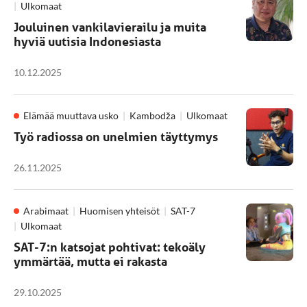
Ulkomaat
Jouluinen vankilavierailu ja muita
hyviä uutisia Indonesiasta
10.12.2025
Elämää muuttava usko
Kambodža
Ulkomaat
Työ radiossa on unelmien täyttymys
26.11.2025
Arabimaat
Huomisen yhteisöt
SAT-7
Ulkomaat
SAT-7:n katsojat pohtivat: tekoäly
ymmärtää, mutta ei rakasta
29.10.2025