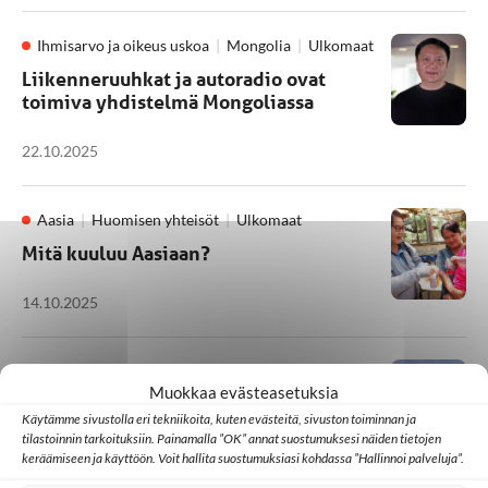
Ihmisarvo ja oikeus uskoa
Mongolia
Ulkomaat
Liikenneruuhkat ja autoradio ovat
toimiva yhdistelmä Mongoliassa
22.10.2025
Aasia
Huomisen yhteisöt
Ulkomaat
Mitä kuuluu Aasiaan?
14.10.2025
Aasia
Evankeliumi kuuluu kaikille
Muokkaa evästeasetuksia
Huomisen yhteisöt
Ulkomaat
Käytämme sivustolla eri tekniikoita, kuten evästeitä, sivuston toiminnan ja
Jeesus kiinnostaa Aasiassa – some
tilastoinnin tarkoituksiin. Painamalla ”OK” annat suostumuksesi näiden tietojen
auttaa löytämään etsijöitä
keräämiseen ja käyttöön. Voit hallita suostumuksiasi kohdassa ”Hallinnoi palveluja”.