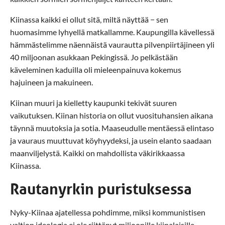
Kiinassa kaikki ei ollut sitä, miltä näyttää − sen
huomasimme lyhyellä matkallamme. Kaupungilla kävellessä
hämmästelimme näennäistä vaurautta pilvenpiirtäjineen yli
40 miljoonan asukkaan Pekingissä. Jo pelkästään
käveleminen kaduilla oli mieleenpainuva kokemus
hajuineen ja makuineen.
Kiinan muuri ja kielletty kaupunki tekivät suuren
vaikutuksen. Kiinan historia on ollut vuosituhansien aikana
täynnä muutoksia ja sotia. Maaseudulle mentäessä elintaso
ja vauraus muuttuvat köyhyydeksi, ja usein elanto saadaan
maanviljelystä. Kaikki on mahdollista väkirikkaassa
Kiinassa.
Rautanyrkin puristuksessa
Nyky-Kiinaa ajatellessa pohdimme, miksi kommunistisen
valtion ideologia ei ole riittänyt miljoonille kiinalaisille.