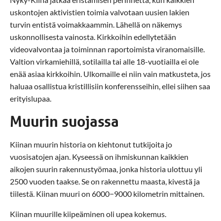
uskontojen aktivistien toimia valvotaan uusien lakien
turvin entistä voimakkaammin. Lähellä on näkemys
uskonnollisesta vainosta. Kirkkoihin edellytetään
videovalvontaa ja toiminnan raportoimista viranomaisille.
Valtion virkamiehillä, sotilailla tai alle 18-vuotiailla ei ole
enää asiaa kirkkoihin. Ulkomaille ei niin vain matkusteta, jos
haluaa osallistua kristillisiin konferensseihin, ellei siihen saa
erityislupaa.
Muurin suojassa
Kiinan muurin historia on kiehtonut tutkijoita jo
vuosisatojen ajan. Kyseessä on ihmiskunnan kaikkien
aikojen suurin rakennustyömaa, jonka historia ulottuu yli
2500 vuoden taakse. Se on rakennettu maasta, kivestä ja
tiilestä. Kiinan muuri on 6000−9000 kilometrin mittainen.
Kiinan muurille kiipeäminen oli upea kokemus.