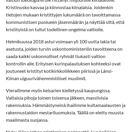
Kristinusko kasvaa ja kiinnostaa kiinalaisia. Joidenkin
tietojen mukaan kristittyjen lukumäärä on tavoittamassa
kommunistisen puolueen jäsenmäärän ja näyttää siltä, että
kristityistä on tullut todellinen ongelma valtiolle.
Helmikuussa 2018 astui voimaan yli 100 uutta lakia tai
asetusta, joiden turvin uskontoministeriön tavoitteena on
saada kaikki uskonnolliset ryhmät tiukasti valtion
kontrollin alle. Erityisen kurinpalautuksen kohteeksi ovat
joutuneet kristityt kotikirkkoliikkeen piirissä ja Länsi-
Kiinan uiguurivähemmistöiset muslimit.
Vierailimme myös keisarien kielletyssä kaupungissa.
Valtaisia pihoja toinen toisensa jälkeen, massiivisia
rakennuksia. Hämmästyneinä ihailimme kultamaalausten ja
rakennustaidon mestariluomuksia. Täällä on eletty muusta
maailmasta suojassa.
Nyky-Kiina jatkaa eristämisen perinnettä, kun kaikkien