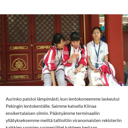
Aurinko paistoi lämpimästi, kun lentokoneemme laskeutui
Pekingin lentokentälle. Saimme katsella Kiinaa
ensikertalaisen silmin. Päästyämme terminaaliin
yllätykseksemme meiltä taltioitiin viranomaisten rekisteriin
kaikkien sormien sormenjäljet kahteen kertaan.