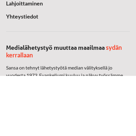
Lahjoittaminen
Yhteystiedot
sydän
Medialähetystyö muuttaa maailmaa
kerrallaan
Sansa on tehnyt lähetystyötä median välityksellä jo
vuodesta 1973. Evankeliumi kuuluu ja näkyy työssämme
radioaalloilla, televisiossa, verkossa ja sosiaalisessa
mediassa ympäri maailman. Kohtaamme ihmisen hänen
omalla kielellään, aidosti arjen keskellä.
Mediapankki
➔
Sansan materiaali
➔
Raamattu kannesta kanteen materiaali