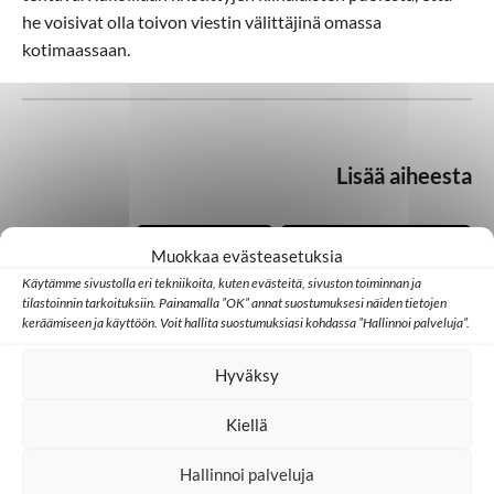
he voisivat olla toivon viestin välittäjinä omassa
kotimaassaan.
Lisää aiheesta
Muokkaa evästeasetuksia
Kiina
Kristinusko
Käytämme sivustolla eri tekniikoita, kuten evästeitä, sivuston toiminnan ja
tilastoinnin tarkoituksiin. Painamalla ”OK” annat suostumuksesi näiden tietojen
keräämiseen ja käyttöön. Voit hallita suostumuksiasi kohdassa ”Hallinnoi palveluja”.
Kristityt
Hyväksy
Kiellä
Hallinnoi palveluja