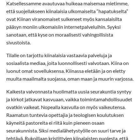
Katsellessamme avautuvaa huikeaa maisemaa mietimme,
että suojellakseen kiinalaisia ulkomaiselta “hapatukselta”
ovat Kiinan viranomaiset sulkeneet myös kansalaisilta
pääsyn moniin ulkomaisiin internetpalveluihin. Syyksi
sanotaan, että kyse on moraalisesti vahingollisista
sivustoista.
Tilalle on tarjottu kiinalaisia vastaavia palveluja ja
sosiaalista mediaa, joita luonnollisesti valvotaan. Kiina on
luonut omat sovelluksensa. Kiinassa eletään ja on eletty
muulta maailmalta suojassa, oman maan ja muurin varjossa.
Kaikesta valvonnasta huolimatta uusia seurakuntia syntyy
ja kirkot jatkavat kasvuaan, vaikka toimintamahdollisuudet
ovatkin vaikeat. Nopealla kasvulla on myös vaikeutensa.
Raamatun tuntevia opettajia ja teologisen koulutuksen
käyneitä pastoreita ei riitä kuin pieneen osaan
seurakunnista. Siksi medialähetystyölle on suuri tarve ja
tehtävä. Rukoillaan kristittyjen kiinalaisten puolesta, että