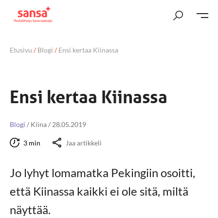
Etusivu
/
Blogi
/
Ensi kertaa Kiinassa
Ensi kertaa Kiinassa
Blogi
/
Kiina
/
28.05.2019
3 min
Jaa artikkeli
Jo lyhyt lomamatka Pekingiin osoitti,
että Kiinassa kaikki ei ole sitä, miltä
näyttää.