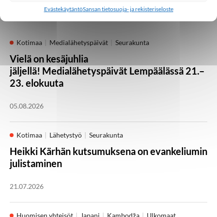
Palaa takaisin pääsivulle
Evästekäytäntö
Sansan tietosuoja- ja rekisteriseloste
Kotimaa
Medialähetyspäivät
Seurakunta
Vielä on kesäjuhlia
jäljellä! Medialähetyspäivät Lempäälässä 21.–
23. elokuuta
05.08.2026
Kotimaa
Lähetystyö
Seurakunta
Heikki Kärhän kutsumuksena on evankeliumin
julistaminen
21.07.2026
Huomisen yhteisöt
Japani
Kambodža
Ulkomaat