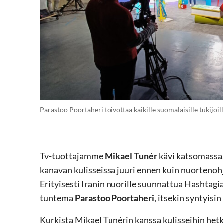
Parastoo Poortaheri toivottaa kaikille suomalaisille tukijoi
Tv-tuottajamme
Mikael Tunér
kävi katsomassa,
kanavan kulisseissa juuri ennen kuin nuortenoh
Erityisesti Iranin nuorille suunnattua Hashtag
tuntema
Parastoo Poortaheri
, itsekin syntyisin
Kurkista Mikael Tunérin kanssa kulisseihin het