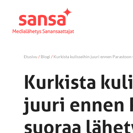
Etusivu
/
Blogi
/
Kurkista kulisseihin juuri ennen Parastoon 
Kurkista kul
juuri ennen
suoraa lähet