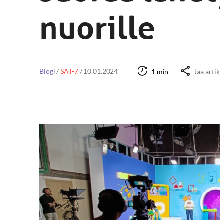
nuorille
Blogi
/
SAT-7
/
10.01.2024
1 min
Jaa artik