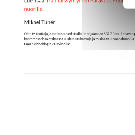
Lue lisää:
Iranilaissyntyinen Parastoo Poortaheri
nuorille.
Mikael Tunér
Olen tv-tuottaja ja matkustan eri studioille ohjaamaan SAT-7 Pars -kanavan
konferensseissa etsimässä uusia ruutukasvoja ja toisinaan kuvaan droonilla
tämän videoblogin välityksellä!