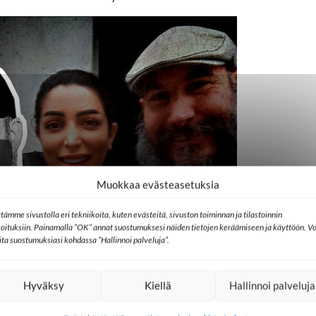
Muokkaa evästeasetuksia
tämme sivustolla eri tekniikoita, kuten evästeitä, sivuston toiminnan ja tilastoinnin
koituksiin. Painamalla ”OK” annat suostumuksesi näiden tietojen keräämiseen ja käyttöön. Vo
lita suostumuksiasi kohdassa ”Hallinnoi palveluja”.
Hyväksy
Kiellä
Hallinnoi palveluja