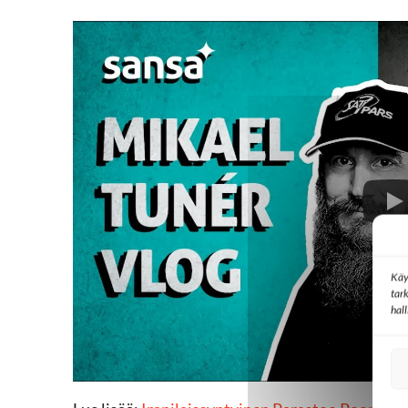
Käy
tar
hal