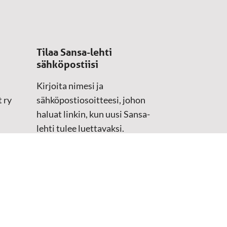
Tilaa Sansa-lehti
sähköpostiisi
Kirjoita nimesi ja
 ry
sähköpostiosoitteesi, johon
haluat linkin, kun uusi Sansa-
lehti tulee luettavaksi.
Tilaustiedot kirjataan
asiakasteristeriimme.
Sähköposti
(Pakollinen)
Etunimi
Sukunimi