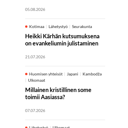
05.08.2026
Kotimaa
Lähetystyö
Seurakunta
Heikki Kärhän kutsumuksena
on evankeliumin julistaminen
21.07.2026
Huomisen yhteisöt
Japani
Kambodža
Ulkomaat
Millainen kristillinen some
toimii Aasiassa?
07.07.2026
Lähetystyö
Ulkomaat