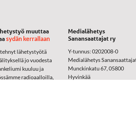
hetystyö muuttaa
Medialähetys
sydän kerrallaan
Sanansaattajat ry
aa
Y-tunnus: 0202008-0
 tehnyt lähetystyötä
Medialähetys Sanansaattajat
lityksellä jo vuodesta
Munckinkatu 67, 05800
nkeliumi kuuluu ja
Hyvinkää
össämme radioaalloilla,
ssa, verkossa ja
➔
Yhteydenottolomake
sessa mediassa ympäri
n. Kohtaamme ihmisen
Lahjoitustili:
lla kielellään, aidosti
FI37 5062 0320 0320 18
ellä.
Keräyslupa:
Manner-Suomi
RA/2020/1017
ankki