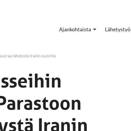
Ajankohtaista
Lähetystyö
suoraa lähetystä Iranin nuorille
isseihin
 Parastoon
ystä Iranin