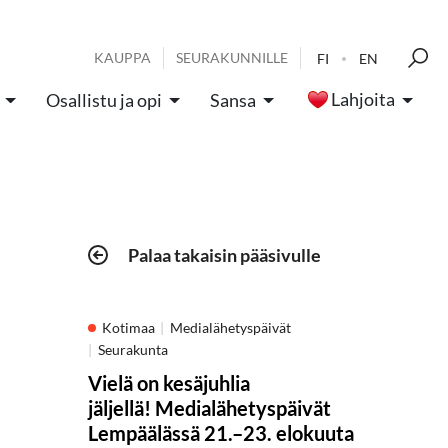
KAUPPA
SEURAKUNNILLE
FI
EN
Lahjoita
Osallistu ja opi
Sansa
Palaa takaisin pääsivulle
Kotimaa
Medialähetyspäivät
Seurakunta
Vielä on kesäjuhlia
jäljellä! Medialähetyspäivät
Lempäälässä 21.–23. elokuuta