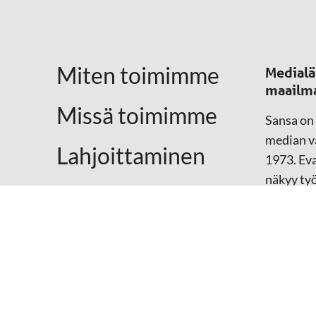
Miten toimimme
Medialä
maailm
Missä toimimme
Sansa on
median vä
Lahjoittaminen
1973. Eva
näkyy ty
Yhteystiedot
televisio
sosiaali
maailma
hänen oma
arjen kesk
Mediap