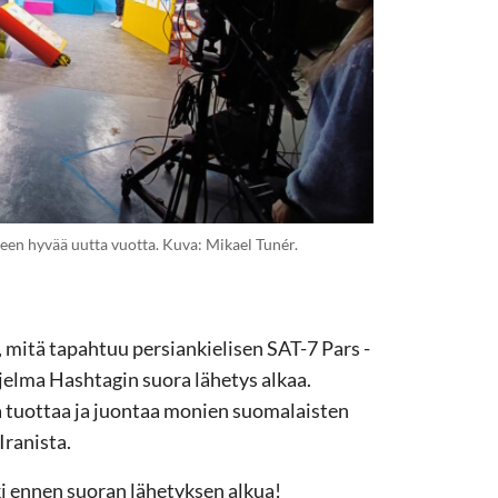
lleen hyvää uutta vuotta. Kuva: Mikael Tunér.
 mitä tapahtuu persiankielisen SAT-7 Pars -
jelma Hashtagin suora lähetys alkaa.
ia tuottaa ja juontaa monien suomalaisten
 Iranista.
ki ennen suoran lähetyksen alkua!