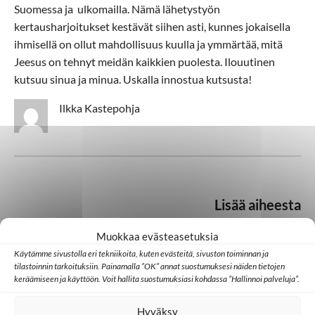
Suomessa ja ulkomailla. Nämä lähetystyön
kertausharjoitukset kestävät siihen asti, kunnes jokaisella
ihmisellä on ollut mahdollisuus kuulla ja ymmärtää, mitä
Jeesus on tehnyt meidän kaikkien puolesta. Ilouutinen
kutsuu sinua ja minua. Uskalla innostua kutsusta!
Ilkka Kastepohja
Lisää aiheesta
Muokkaa evästeasetuksia
Käytämme sivustolla eri tekniikoita, kuten evästeitä, sivuston toiminnan ja
Aasia
Evankeliumi
tilastoinnin tarkoituksiin. Painamalla ”OK” annat suostumuksesi näiden tietojen
keräämiseen ja käyttöön. Voit hallita suostumuksiasi kohdassa ”Hallinnoi palveluja”.
Hyväksy
Japani
Kristityt