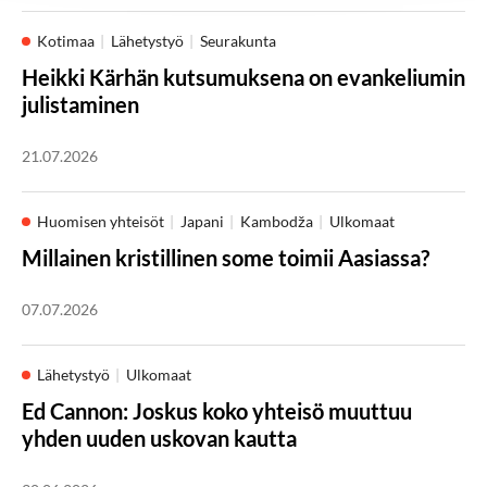
Kotimaa
Lähetystyö
Seurakunta
Heikki Kärhän kutsumuksena on evankeliumin
julistaminen
21.07.2026
Huomisen yhteisöt
Japani
Kambodža
Ulkomaat
Millainen kristillinen some toimii Aasiassa?
07.07.2026
Lähetystyö
Ulkomaat
Ed Cannon: Joskus koko yhteisö muuttuu
yhden uuden uskovan kautta