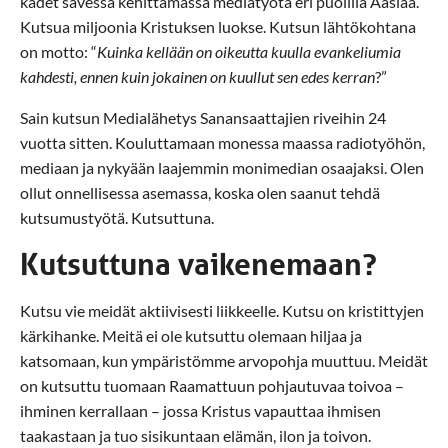
kädet savessa kehittämässä mediatyötä eri puolilla Aasiaa.
Kutsua miljoonia Kristuksen luokse. Kutsun lähtökohtana
on motto: “
Kuinka kellään on oikeutta kuulla evankeliumia
kahdesti, ennen kuin jokainen on kuullut sen edes kerran
?”
Sain kutsun Medialähetys Sanansaattajien riveihin 24
vuotta sitten. Kouluttamaan monessa maassa radiotyöhön,
mediaan ja nykyään laajemmin monimedian osaajaksi. Olen
ollut onnellisessa asemassa, koska olen saanut tehdä
kutsumustyötä. Kutsuttuna.
Kutsuttuna vaikenemaan?
Kutsu vie meidät aktiivisesti liikkeelle. Kutsu on kristittyjen
kärkihanke. Meitä ei ole kutsuttu olemaan hiljaa ja
katsomaan, kun ympäristömme arvopohja muuttuu. Meidät
on kutsuttu tuomaan Raamattuun pohjautuvaa toivoa –
ihminen kerrallaan – jossa Kristus vapauttaa ihmisen
taakastaan ja tuo sisikuntaan elämän, ilon ja toivon.