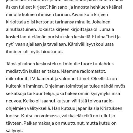
äsken tulleet kirjeet”, hän sanoi ja innosta hehkuen käänsi
minulle kolmen ihmisen tarinan. Aivan kuin kirjeen
kirjoittaja olisi kertonut tarinansa minulle. Jokainen
ainutlaatuinen. Jokaista kirjeen kirjoittajaa oli Jumala
koskettanut elämän puristuksien keskellä. Ei aina “heti ja
nyt” vaan ajallaan ja tavallaan. Kärsivällisyyskoulussa
ihminen oli myös hioutunut.
Tämä pikainen keskustelu oli minulle tuore tuulahdus
mediatyön kulissien takaa. Näemme radiomastot,
mikrofonit, TV-kamerat ja valonheittimet. Oleellista on
kuitenkin ihminen. Ohjelman toimittajan tulee nähdä myös
se katsoja tai kuuntelija, joka hakee omiin kysymyksiinsä
neuvoa. Keiko oli saanut kutsun välittää toivoa radio-
ohjelmien välityksellä. Hän kutsuu japanilaisia Kristuksen
luokse. Kutsu on voimassa, vaikka eläkeikä on tullut jo
täyteen. Palkanmaksaja on muuttunut, mutta kutsu on
säilynyt.