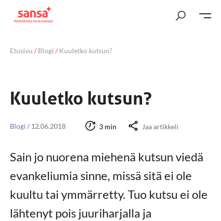
Etusivu
/
Blogi
/
Kuuletko kutsun?
Kuuletko kutsun?
Blogi
/
12.06.2018
3 min
Jaa artikkeli
Sain jo nuorena miehenä kutsun viedä
evankeliumia sinne, missä sitä ei ole
kuultu tai ymmärretty. Tuo kutsu ei ole
lähtenyt pois juuriharjalla ja