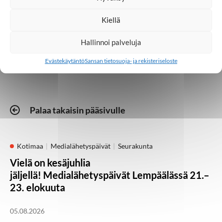
Kiellä
Medialähetys
Radio
Hallinnoi palveluja
Evästekäytäntö
Sansan tietosuoja- ja rekisteriseloste
Palaa takaisin pääsivulle
Kotimaa
Medialähetyspäivät
Seurakunta
Vielä on kesäjuhlia
jäljellä! Medialähetyspäivät Lempäälässä 21.–
23. elokuuta
05.08.2026