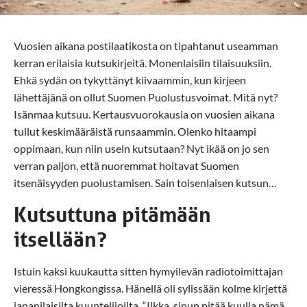
Vuosien aikana postilaatikosta on tipahtanut useamman
kerran erilaisia kutsukirjeitä. Monenlaisiin tilaisuuksiin.
Ehkä sydän on tykyttänyt kiivaammin, kun kirjeen
lähettäjänä on ollut Suomen Puolustusvoimat. Mitä nyt?
Isänmaa kutsuu. Kertausvuorokausia on vuosien aikana
tullut keskimääräistä runsaammin. Olenko hitaampi
oppimaan, kun niin usein kutsutaan? Nyt ikää on jo sen
verran paljon, että nuoremmat hoitavat Suomen
itsenäisyyden puolustamisen. Sain toisenlaisen kutsun…
Kutsuttuna pitämään
itsellään?
Istuin kaksi kuukautta sitten hymyilevän radiotoimittajan
vieressä Hongkongissa. Hänellä oli sylissään kolme kirjettä
japanilaisilta kuuntelijoilta. “Ilkka, sinun pitää kuulla nämä