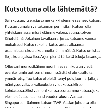
Kutsuttuna olla lähtemättä?
Sain kutsun, itse asiassa me kaikki olemme saaneet kutsun.
Kutsun Jumalan valtakunnan perillisiksi. Kutsun olla
yhteiskunnassa, missä elämme valona, apuna, toivon
lähettiläinä. Jokainen tavallaan arjessa, kutsumuksensa
mukaisesti. Kutsu rukoilla, kutsu antaa aikaansa,
osaamistaan, kutsu kuunnella lähimmäistä. Kutsu omistaa
ilo ja kutsu jakaa iloa. Arjen pieniä tärkeitä tekoja ja sanoja.
Ollessani murrosikäinen nuori mies sain kutsun viedä
evankeliumin uutisen sinne, missä sitä ei ole kuultu tai
ymmärretty. Tuo kutsu ei ole lähtenyt pois juuriharjalla ja
mäntysuovalla, ei vaikeuksien viidakossa, kiireen
kohdatessa. Siksi vaimoni kanssa seuraamme kutsua, joka
vie meidät asumaan ensi vuoden alussa Aasiaan,
Singaporeen. Saimme kutsun TWR-Aasian johdolta olla