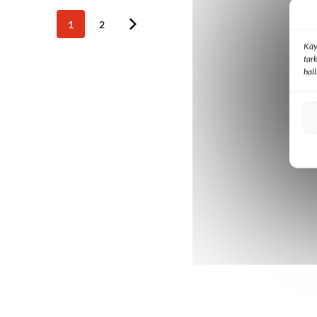
1
2
Käy
tar
hal