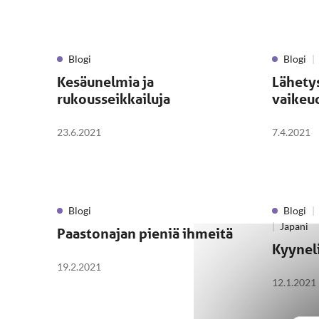
Blogi
Blogi
Kesäunelmia ja
Lähety
rukousseikkailuja
vaikeu
23.6.2021
7.4.2021
Blogi
Blogi
Japani
Paastonajan pieniä ihmeitä
Kyynel
19.2.2021
12.1.2021