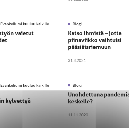
Evankeliumi kuuluu kaikille
Blogi
styön vaietut
Katso ihmistä – jotta
det
piinaviikko vaihtuisi
pääsiäisriemuun
31.3.2021
Evankeliumi kuuluu kaikille
Blogi
Unohdettuna pandemi
in kylvettyä
keskelle?
11.11.2020