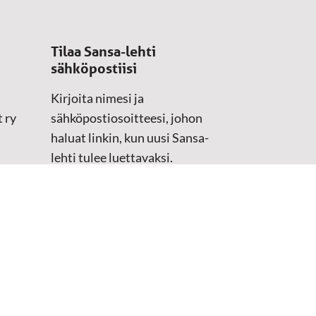
Tilaa Sansa-lehti
sähköpostiisi
Kirjoita nimesi ja
 ry
sähköpostiosoitteesi, johon
haluat linkin, kun uusi Sansa-
lehti tulee luettavaksi.
Tilaustiedot kirjataan
asiakasteristeriimme.
Sähköposti
(Pakollinen)
Etunimi
Sukunimi