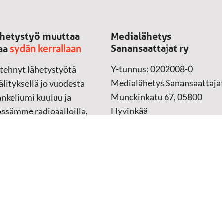
hetystyö muuttaa
Medialähetys
sydän kerrallaan
Sanansaattajat ry
aa
Y-tunnus: 0202008-0
 tehnyt lähetystyötä
Medialähetys Sanansaattajat
lityksellä jo vuodesta
Munckinkatu 67, 05800
nkeliumi kuuluu ja
Hyvinkää
össämme radioaalloilla,
ssa, verkossa ja
➔
Yhteydenottolomake
sessa mediassa ympäri
n. Kohtaamme ihmisen
Lahjoitustili:
lla kielellään, aidosti
FI37 5062 0320 0320 18
ellä.
Keräyslupa:
Manner-Suomi
RA/2020/1017
ankki