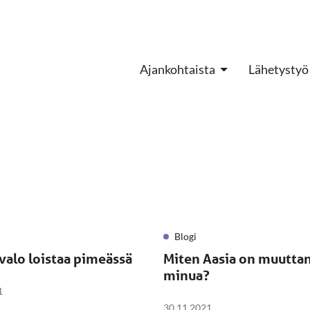
Ajankohtaista
Lähetystyö
Blogi
valo loistaa pimeässä
Miten Aasia on muutta
minua?
1
30.11.2021