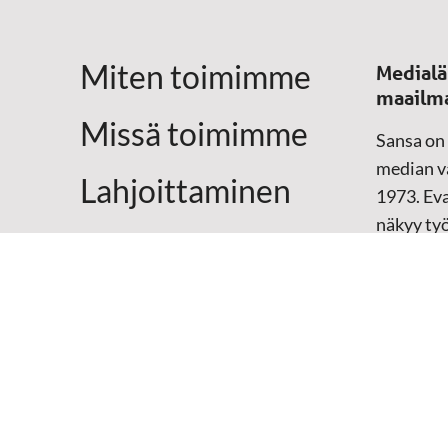
Miten toimimme
Medialä
maailm
Missä toimimme
Sansa on
median vä
Lahjoittaminen
1973. Eva
näkyy ty
Yhteystiedot
televisio
sosiaali
maailma
hänen oma
arjen kesk
Mediap