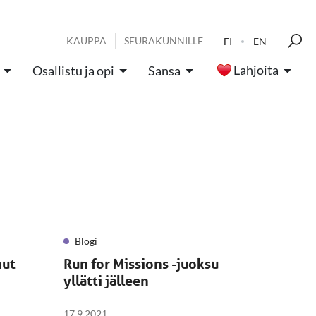
KAUPPA
SEURAKUNNILLE
FI
EN
Lahjoita
Osallistu ja opi
Sansa
Blogi
nut
Run for Missions -juoksu
yllätti jälleen
17.9.2021