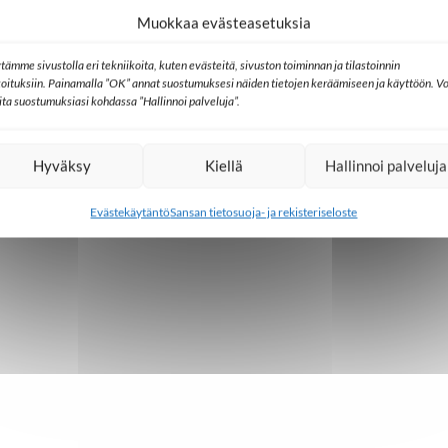
Muokkaa evästeasetuksia
tämme sivustolla eri tekniikoita, kuten evästeitä, sivuston toiminnan ja tilastoinnin
koituksiin. Painamalla ”OK” annat suostumuksesi näiden tietojen keräämiseen ja käyttöön. Vo
lita suostumuksiasi kohdassa ”Hallinnoi palveluja”.
Hyväksy
Kiellä
Hallinnoi palveluja
Evästekäytäntö
Sansan tietosuoja- ja rekisteriseloste