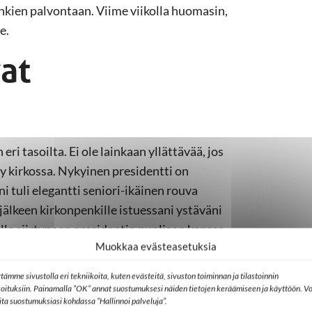
henkien palvontaan. Viime viikolla huomasin,
e.
at
ri tasoilta. Ei ole lainkaan yllättävää, jos
äy kirkossa. Nykyinen presidentti on
i tuli elegantti seniori-ikäinen rouva
lkeen kirkonpenkille istuessani ystäväni
elle siirtyneen presidentin puolison kanssa.
Muokkaa evästeasetuksia
 on uskontojen julkinen näkyminen.
tämme sivustolla eri tekniikoita, kuten evästeitä, sivuston toiminnan ja tilastoinnin
oalueen läpi. Juostessa olen hämmästellyt
koituksiin. Painamalla ”OK” annat suostumuksesi näiden tietojen keräämiseen ja käyttöön. Vo
rsujumalanpatsas, kun seuraavassa talossa
lita suostumuksiasi kohdassa ”Hallinnoi palveluja”.