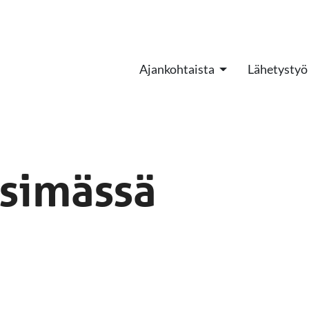
Ajankohtaista
Lähetystyö
tsimässä