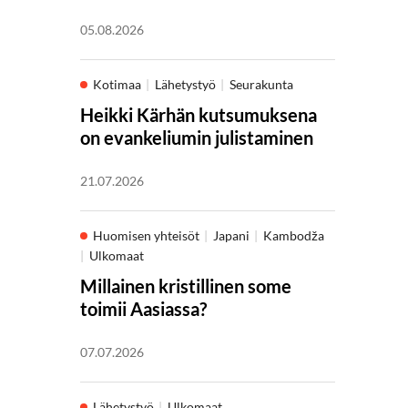
05.08.2026
Kotimaa
Lähetystyö
Seurakunta
Heikki Kärhän kutsumuksena
on evankeliumin julistaminen
21.07.2026
Huomisen yhteisöt
Japani
Kambodža
Ulkomaat
Millainen kristillinen some
toimii Aasiassa?
07.07.2026
Lähetystyö
Ulkomaat