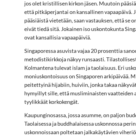
jos olet kristillisen kirkon jäsen. Muutoin pääs
että pitkäperjantai on kansallinen vapaapäivä. J
pääsiäistä vietetään, saan vastauksen, että se on
eivät tiedä sitä. Jokainen iso uskontokunta Sing
ovat kansallisia vapaapäiviä.
Singaporessa asuvista vajaa 20 prosenttia sanoo
metodistikirkkoja näkyy runsaasti. Tilastollise
Kolmantena tulevat islam ja taolaisuus. Eri usko
moniuskontoisuus on Singaporen arkipäivää. Mus
peitettyinä hijabiin, huiviin, jonka takaa näkyv
hymyillyt sille, että musliminaisten vaatteiden 
tyylikkäät korkokengät.
Kaupunginosassa, jossa asumme, on paljon buddh
Taolaisessa ja buddhalaisessa uskonnossa perint
uskonnoissaan poltetaan jalkakäytävien viheriön