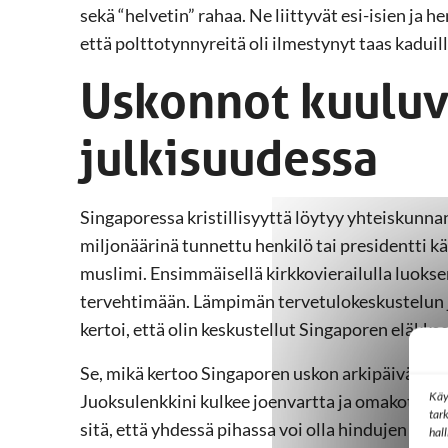
sekä “helvetin” rahaa. Ne liittyvät esi-isien ja 
että polttotynnyreitä oli ilmestynyt taas kaduill
Uskonnot kuuluv
julkisuudessa
Singaporessa kristillisyyttä löytyy yhteiskunnan e
miljonäärinä tunnettu henkilö tai presidentti k
muslimi. Ensimmäisellä kirkkovierailulla luoksen
tervehtimään. Lämpimän tervetulokeskustelun jä
kertoi, että olin keskustellut Singaporen eläkke
Se, mikä kertoo Singaporen uskon arkipäivästä,
Käy
Juoksulenkkini kulkee joenvartta ja omakotital
tar
sitä, että yhdessä pihassa voi olla hindujen no
hal