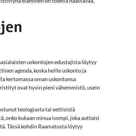
istittynä eläminen on todella haastavaa,
ojen
sialaisten uskontojen edustajista löytyy
tinen agenda, koska heille uskonto ja
ailla kertomassa oman uskontonsa
ristityt ovat hyvin pieni vähemmistö, usein
ostunut teologiasta tai eettisistä
ä, onko kukaan minua isompi, joka auttaisi
tä. Tässä kohdin Raamatusta löytyy