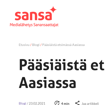
Etusivu
/
Blogi
/
Pääsiäistä etsimässä Aasiassa
Pääsiäistä e
Aasiassa
Blogi
/
23.02.2021
4 min
Jaa artikkeli