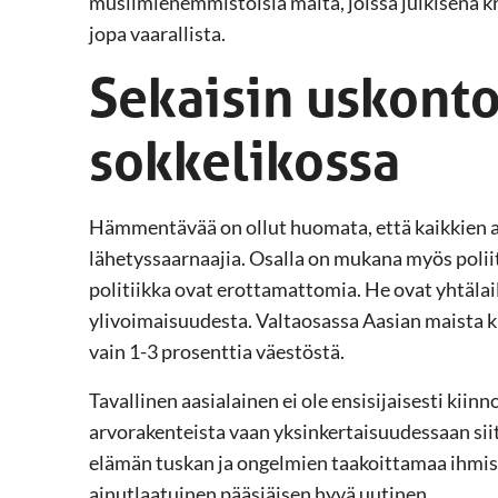
muslimienemmistöisiä maita, joissa julkisena kr
jopa vaarallista.
Sekaisin uskont
sokkelikossa
Hämmentävää on ollut huomata, että kaikkien aa
lähetyssaarnaajia. Osalla on mukana myös poliit
politiikka ovat erottamattomia. He ovat yhtäl
ylivoimaisuudesta. Valtaosassa Aasian maista k
vain 1-3 prosenttia väestöstä.
Tavallinen aasialainen ei ole ensisijaisesti kiinn
arvorakenteista vaan yksinkertaisuudessaan siit
elämän tuskan ja ongelmien taakoittamaa ihmis
ainutlaatuinen pääsiäisen hyvä uutinen.