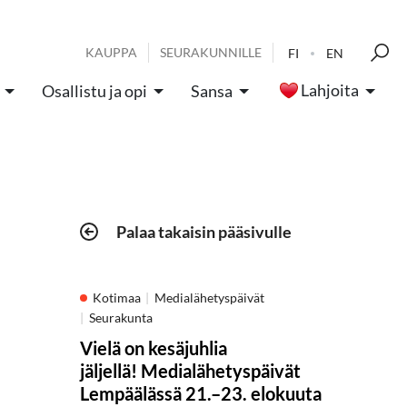
KAUPPA
SEURAKUNNILLE
FI
EN
Lahjoita
Osallistu ja opi
Sansa
Palaa takaisin pääsivulle
Kotimaa
Medialähetyspäivät
Seurakunta
Vielä on kesäjuhlia
jäljellä! Medialähetyspäivät
Lempäälässä 21.–23. elokuuta