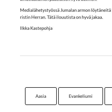
Medialähetystyössä Jumalan armon löytäneitä tu
ristin Herran. Tätä ilouutista on hyvä jakaa.
Ilkka Kastepohja
Aasia
Evankeliumi