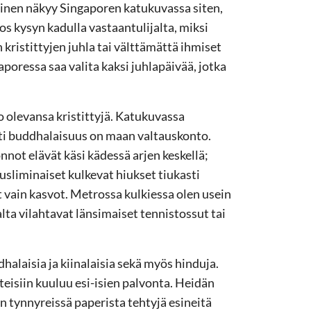
iäinen näkyy Singaporen katukuvassa siten,
os kysyn kadulla vastaantulijalta, miksi
 kristittyjen juhla tai välttämättä ihmiset
aporessa saa valita kaksi juhlapäivää, jotka
 olevansa kristittyjä. Katukuvassa
sti buddhalaisuus on maan valtauskonto.
nnot elävät käsi kädessä arjen keskellä;
liminaiset kulkevat hiukset tiukasti
ät vain kasvot. Metrossa kulkiessa olen usein
alta vilahtavat länsimaiset tennistossut tai
alaisia ja kiinalaisia sekä myös hinduja.
eisiin kuuluu esi-isien palvonta. Heidän
 tynnyreissä paperista tehtyjä esineitä