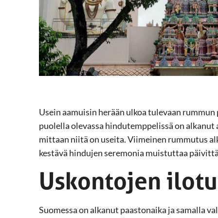
Usein aamuisin herään ulkoa tulevaan rummun pä
puolella olevassa hindutemppelissä on alkanu
mittaan niitä on useita. Viimeinen rummutus al
kestävä hindujen seremonia muistuttaa päivittä
Uskontojen ilotu
Suomessa on alkanut paastonaika ja samalla val