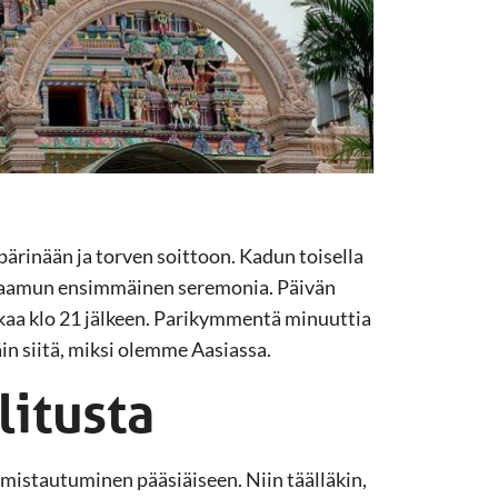
rinään ja torven soittoon. Kadun toisella
t aamun ensimmäinen seremonia. Päivän
kaa klo 21 jälkeen. Parikymmentä minuuttia
in siitä, miksi olemme Aasiassa.
litusta
mistautuminen pääsiäiseen. Niin täälläkin,