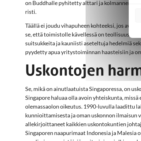
on Buddhalle pyhitetty alttari ja kolmannen tal
risti.
Täällä ei joudu vihapuheen kohteeksi, jos avoim
se, että toimistolle kävellessä on teollisuusalue
suitsukkeita ja kauniisti aseteltuja hedelmiä sekä
pyydetty apua yritystoiminnan haasteisiin ja 
Uskontojen harm
Se, mikä on ainutlaatuista Singaporessa, on usk
Singapore haluaa olla avoin yhteiskunta, missä 
olemassaolon oikeutus. 1990-luvulla laadittu la
kunnioittamisesta ja oman uskonnon ilmaisun 
allekirjoittaneet kaikkien uskontokuntien johta
Singaporen naapurimaat Indonesia ja Malesia o