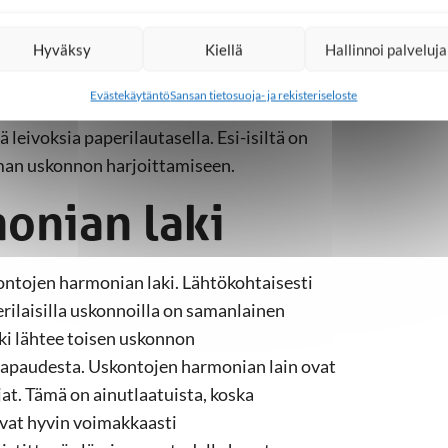
on ulkoseinään on kiinnitetty iso puinen
Hyväksy
Kiellä
Hallinnoi palveluja
esti ilmaisee uskonsa. Täysin normaalia on
Evästekäytäntö
Sansan tietosuoja- ja rekisteriseloste
en jalkakäytävän viheriöllä lähes aina
 leivoksia paperilautasella. Esi-isiltä on
oman uskonnon harjoittamiseen.
onian laki
ontojen harmonian laki. Lähtökohtaisesti
erilaisilla uskonnoilla on samanlainen
ki lähtee toisen uskonnon
vapaudesta. Uskontojen harmonian lain ovat
jat. Tämä on ainutlaatuista, koska
vat hyvin voimakkaasti