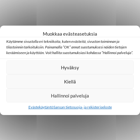
Muokkaa evästeasetuksia
Käytämme sivustolla eri tekniikoita, kuten evästeitä, sivuston toiminnan ja
tilastoinnin tarkoituksiin. Painamalla ”OK” annat suostumuksesi näiden tietojen
keräämiseen ja käyttöön. Voit hallita suostumuksiasi kohdassa ”Hallinnoi palveluja”.
Hyväksy
Kiellä
Hallinnoi palveluja
Evästekäytäntö
Sansan tietosuoja- ja rekisteriseloste