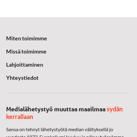
Miten toimimme
Missä toimimme
Lahjoittaminen
Yhteystiedot
sydän
Medialähetystyö muuttaa maailmaa
kerrallaan
Sansa on tehnyt lähetystyötä median välityksellä jo
vuodesta 1973. Evankeliumi kuuluu ja näkyy työssämme