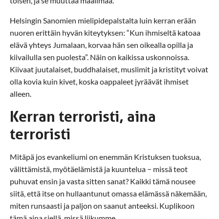
toisen, ja se muuttaa maailmaa.
Helsingin Sanomien mielipidepalstalta luin kerran erään
nuoren erittäin hyvän kiteytyksen: “Kun ihmiseltä katoaa
elävä yhteys Jumalaan, korvaa hän sen oikealla opilla ja
kiivailulla sen puolesta”. Näin on kaikissa uskonnoissa.
Kiivaat juutalaiset, buddhalaiset, muslimit ja kristityt voivat
olla kovia kuin kivet, koska oappaleet jyräävät ihmiset
alleen.
Kerran terroristi, aina
terroristi
Mitäpä jos evankeliumi on enemmän Kristuksen tuoksua,
välittämistä, myötäelämistä ja kuuntelua − missä teot
puhuvat ensin ja vasta sitten sanat? Kaikki tämä nousee
siitä, että itse on hullaantunut omassa elämässä näkemään,
miten runsaasti ja paljon on saanut anteeksi. Kuplikoon
tämä aina siellä, missä liikumme.