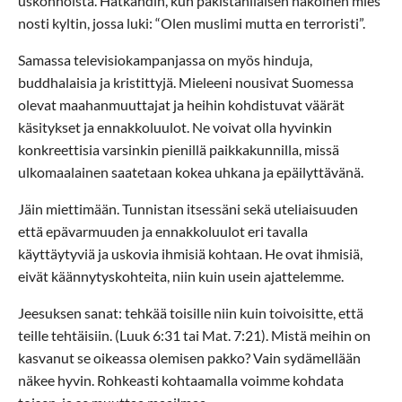
uskonnoista. Hätkähdin, kun pakistanilaisen näköinen mies
nosti kyltin, jossa luki: “Olen muslimi mutta en terroristi”.
Samassa televisiokampanjassa on myös hinduja,
buddhalaisia ja kristittyjä. Mieleeni nousivat Suomessa
olevat maahanmuuttajat ja heihin kohdistuvat väärät
käsitykset ja ennakkoluulot. Ne voivat olla hyvinkin
konkreettisia varsinkin pienillä paikkakunnilla, missä
ulkomaalainen saatetaan kokea uhkana ja epäilyttävänä.
Jäin miettimään. Tunnistan itsessäni sekä uteliaisuuden
että epävarmuuden ja ennakkoluulot eri tavalla
käyttäytyviä ja uskovia ihmisiä kohtaan. He ovat ihmisiä,
eivät käännytyskohteita, niin kuin usein ajattelemme.
Jeesuksen sanat: tehkää toisille niin kuin toivoisitte, että
teille tehtäisiin. (Luuk 6:31 tai Mat. 7:21). Mistä meihin on
kasvanut se oikeassa olemisen pakko? Vain sydämellään
näkee hyvin. Rohkeasti kohtaamalla voimme kohdata