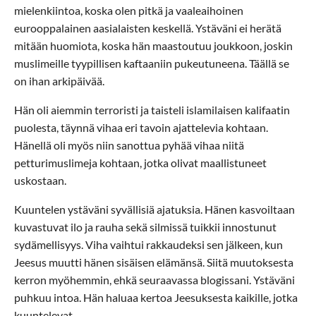
mielenkiintoa, koska olen pitkä ja vaaleaihoinen
eurooppalainen aasialaisten keskellä. Ystäväni ei herätä
mitään huomiota, koska hän maastoutuu joukkoon, joskin
muslimeille tyypillisen kaftaaniin pukeutuneena. Täällä se
on ihan arkipäivää.
Hän oli aiemmin terroristi ja taisteli islamilaisen kalifaatin
puolesta, täynnä vihaa eri tavoin ajattelevia kohtaan.
Hänellä oli myös niin sanottua pyhää vihaa niitä
petturimuslimeja kohtaan, jotka olivat maallistuneet
uskostaan.
Kuuntelen ystäväni syvällisiä ajatuksia. Hänen kasvoiltaan
kuvastuvat ilo ja rauha sekä silmissä tuikkii innostunut
sydämellisyys. Viha vaihtui rakkaudeksi sen jälkeen, kun
Jeesus muutti hänen sisäisen elämänsä. Siitä muutoksesta
kerron myöhemmin, ehkä seuraavassa blogissani. Ystäväni
puhkuu intoa. Hän haluaa kertoa Jeesuksesta kaikille, jotka
kuuntelevat.