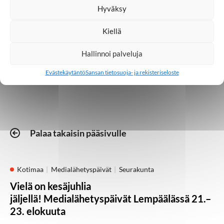
Hyväksy
Aasia
Evankeliumi
Kiellä
Hallinnoi palveluja
Uskonto
Evästekäytäntö
Sansan tietosuoja- ja rekisteriseloste
Palaa takaisin pääsivulle
Kotimaa
Medialähetyspäivät
Seurakunta
Vielä on kesäjuhlia
jäljellä! Medialähetyspäivät Lempäälässä 21.–
23. elokuuta