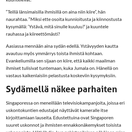
“Teillä länsimaisilla ihmisillä on aina niin kiire”, hän
naurahtaa. “Miksi ette osoita kunnioitusta ja kiinnostusta
kysymällä: ‘Ystävä, mitä sinulle kuuluu?’ ja kuuntele
rauhassa ja kiireettömästi?
Aasiassa mennään aina sydän edellä. Ystävyyden kautta
avautuu myös ymmärrys toista ihmistä kohtaan.
Evankeliumilla sen sijaan on kiire, että kaikki maailman
ihmiset tulisivat tuntemaan, kuka Jumala on. Hänellä on
vastaus kaikenlaisiin pelastusta koskeviin kysymyksiin.
Sydämellä näkee parhaiten
Singaporessa on meneillään televisiokampanjoita, joissa eri
uskontokuntien edustajat näyttävät kameralle itse
kirjoittamiaan lauseita. Edustettuina ovat Singaporen
suuret uskonnot ja ihmisten ennakkonäkemykset toisista