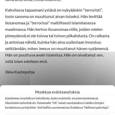
Kahvilassa tapaamani ystävä on nykyäänkin “terroristi”,
tosin sanoma on muuttunut aivan toiseksi. Hän levittää
ilosanomaa ja “terrorisoi” maltillisesti islamilaisessa
maailmassa. Hän kertoo ilosanomaa niille, joiden mielen
pimeydessä ei ole toivoa tai toivon pilkahdusta. On raikasta
ja antoisaa nähdä, kuinka hän aina uudestaan innostuu
selittämään, miten Jeesus on muuttanut hänen sydämensä.
Hän on puuttuva avain Islamissa. Hän on oivaltanut sen,
mitä islam edelleen etsii.
Ilkka Kastepohja
Muokkaa evästeasetuksia
Käytämme sivustolla eri tekniikoita, kuten evästeitä, sivuston toiminnan ja
tilastoinnin tarkoituksiin. Painamalla ”OK” annat suostumuksesi näiden tietojen
Lisää aiheesta
keräämiseen ja käyttöön. Voit hallita suostumuksiasi kohdassa ”Hallinnoi palveluja”.