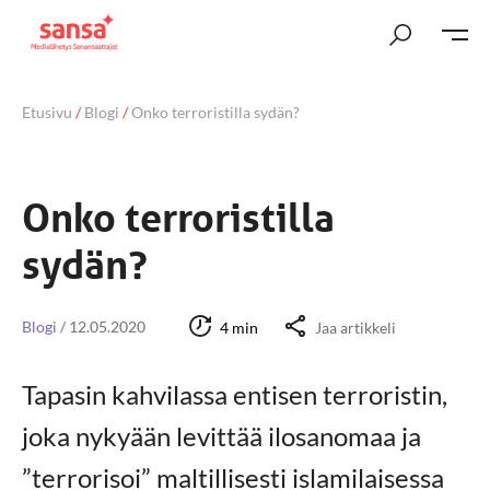
Etusivu
/
Blogi
/
Onko terroristilla sydän?
Onko terroristilla
sydän?
Blogi
/
12.05.2020
4 min
Jaa artikkeli
Tapasin kahvilassa entisen terroristin,
joka nykyään levittää ilosanomaa ja
”terrorisoi” maltillisesti islamilaisessa