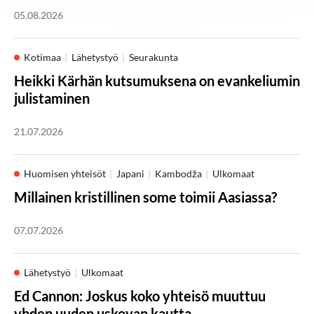
05.08.2026
Kotimaa
Lähetystyö
Seurakunta
Heikki Kärhän kutsumuksena on evankeliumin
julistaminen
21.07.2026
Huomisen yhteisöt
Japani
Kambodža
Ulkomaat
Millainen kristillinen some toimii Aasiassa?
07.07.2026
Lähetystyö
Ulkomaat
Ed Cannon: Joskus koko yhteisö muuttuu
yhden uuden uskovan kautta