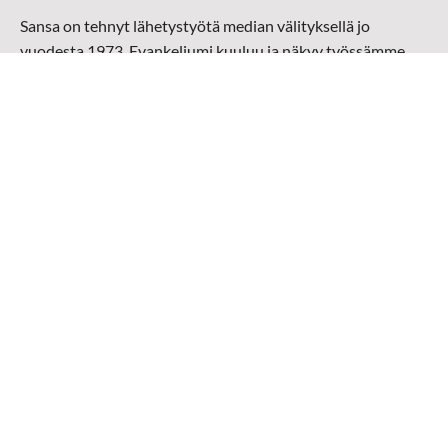
Sansa on tehnyt lähetystyötä median välityksellä jo
vuodesta 1973. Evankeliumi kuuluu ja näkyy työssämme
radioaalloilla, televisiossa, verkossa ja sosiaalisessa
mediassa ympäri maailman. Kohtaamme ihmisen hänen
omalla kielellään, aidosti arjen keskellä.
Mediapankki
➔
Sansan materiaali
➔
Raamattu kannesta kanteen materiaali
➔
Toivoa naisille materiaali
Medialähetys Sanansaattajat ry
Y-tunnus: 0202008-0
Medialähetys Sanansaattajat ry