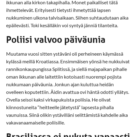
ikkunan alla kirkon takapihalla. Monet paikalliset tätä
ihmettelevät. Erityisesti tietysti ihmetyttää lapsen
nukkuminen ulkona talvisaikaan. Siihen suhtaudutaan aika
epäilevästi. Toki kesälläkin voi syntyä jänniä tilanteita.
Poliisi valvoo päiväunia
Muutama vuosi sitten ystäväni oli perheineen käymässä
kylässä meillä Kroatiassa. Ensimmäisen yönsä he nukkuivat
rannikonkaupungissa Splitissä, ja siellä majapaikan pihalle
oman ikkunan alle laitettiin kotoisasti nuorempi pojista
nukkumaan päiväunia. Jonkun ajan kuluttua heidän
ovelleen koputettiin. Äidin avattua ovi häntä odotti yllätys.
Ovella seisoi kaksi virkapukuista poliisia. He olivat
kiinnostuneita “heitteelle jätetystä” lapsesta pihalla
vaunuissa. Siinä olikin ystävilläni selittämistä kahdelle aika
vakavanaamaiselle poliisille.
Brasiliassa ei nukuta vapaasti