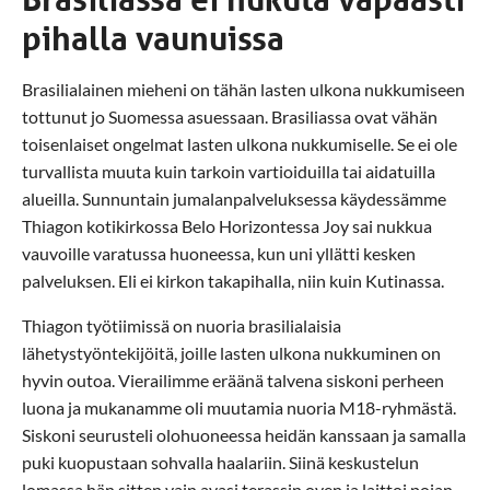
pihalla vaunuissa
Brasilialainen mieheni on tähän lasten ulkona nukkumiseen
tottunut jo Suomessa asuessaan. Brasiliassa ovat vähän
toisenlaiset ongelmat lasten ulkona nukkumiselle. Se ei ole
turvallista muuta kuin tarkoin vartioiduilla tai aidatuilla
alueilla. Sunnuntain jumalanpalveluksessa käydessämme
Thiagon kotikirkossa Belo Horizontessa Joy sai nukkua
vauvoille varatussa huoneessa, kun uni yllätti kesken
palveluksen. Eli ei kirkon takapihalla, niin kuin Kutinassa.
Thiagon työtiimissä on nuoria brasilialaisia
lähetystyöntekijöitä, joille lasten ulkona nukkuminen on
hyvin outoa. Vierailimme eräänä talvena siskoni perheen
luona ja mukanamme oli muutamia nuoria M18-ryhmästä.
Siskoni seurusteli olohuoneessa heidän kanssaan ja samalla
puki kuopustaan sohvalla haalariin. Siinä keskustelun
lomassa hän sitten vain avasi terassin oven ja laittoi pojan