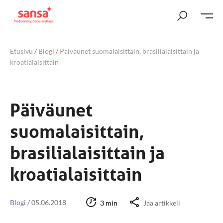
Etusivu
/
Blogi
/
Päiväunet suomalaisittain, brasilialaisittain ja
kroatialaisittain
Päiväunet
suomalaisittain,
brasilialaisittain ja
kroatialaisittain
Blogi
/
05.06.2018
3 min
Jaa artikkeli