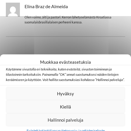
Elina Braz de Almeida
Olen vaimo, äiti ja pastori. Kerron lähetyselämästä Kroatiassa
suomalaisbrasilialaisen perheeni kanssa.
Lisää aiheesta
Muokkaa evästeasetuksia
Käytämme sivustolla eri tekniikoita, kuten evästeitä, sivuston toiminnan ja
tilastoinnin tarkoituksiin. Painamalla ”OK” annat suostumuksesi näiden tietojen
Kroatia
keräämiseen ja käyttöön. Voit hallita suostumuksiasi kohdassa ”Hallinnoi palveluja”.
Hyväksy
Kiellä
Hallinnoi palveluja
Palaa takaisin pääsivulle
Evästekäytäntö
Sansan tietosuoja- ja rekisteriseloste