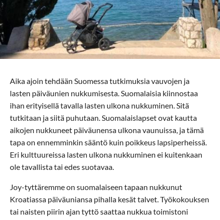
Aika ajoin tehdään Suomessa tutkimuksia vauvojen ja
lasten päiväunien nukkumisesta. Suomalaisia kiinnostaa
ihan erityisellä tavalla lasten ulkona nukkuminen. Sitä
tutkitaan ja siitä puhutaan. Suomalaislapset ovat kautta
aikojen nukkuneet päiväunensa ulkona vaunuissa, ja tämä
tapa on ennemminkin sääntö kuin poikkeus lapsiperheissä.
Eri kulttuureissa lasten ulkona nukkuminen ei kuitenkaan
ole tavallista tai edes suotavaa.
Joy-tyttäremme on suomalaiseen tapaan nukkunut
Kroatiassa päiväuniansa pihalla kesät talvet. Työkokouksen
tai naisten piirin ajan tyttö saattaa nukkua toimistoni