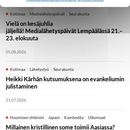
Kotimaa
Medialähetyspäivät
Seurakunta
Vielä on kesäjuhlia
jäljellä! Medialähetyspäivät Lempäälässä 21.–
23. elokuuta
05.08.2026
Kotimaa
Lähetystyö
Seurakunta
Heikki Kärhän kutsumuksena on evankeliumin
julistaminen
21.07.2026
Huomisen yhteisöt
Japani
Kambodža
Ulkomaat
Millainen kristillinen some toimii Aasiassa?