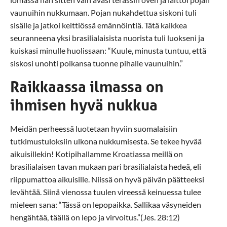
vaunuihin nukkumaan. Pojan nukahdettua siskoni tuli
sisälle ja jatkoi keittiössä emännöintiä. Tätä kaikkea
seuranneena yksi brasilialaisista nuorista tuli luokseni ja
kuiskasi minulle huolissaan: “Kuule, minusta tuntuu, että
siskosi unohti poikansa tuonne pihalle vaunuihin.”
Raikkaassa ilmassa on
ihmisen hyvä nukkua
Meidän perheessä luotetaan hyviin suomalaisiin
tutkimustuloksiin ulkona nukkumisesta. Se tekee hyvää
aikuisillekin! Kotipihallamme Kroatiassa meillä on
brasilialaisen tavan mukaan pari brasilialaista hedeä, eli
riippumattoa aikuisille. Niissä on hyvä päivän päätteeksi
levähtää. Siinä vienossa tuulen vireessä keinuessa tulee
mieleen sana: “Tässä on lepopaikka. Sallikaa väsyneiden
hengähtää, täällä on lepo ja virvoitus.”(Jes. 28:12)