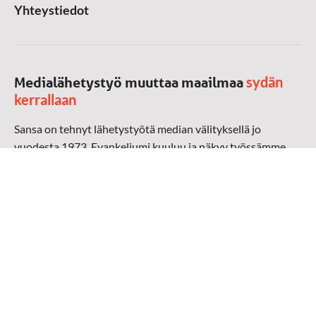
Yhteystiedot
sydän
Medialähetystyö muuttaa maailmaa
kerrallaan
Sansa on tehnyt lähetystyötä median välityksellä jo
vuodesta 1973. Evankeliumi kuuluu ja näkyy työssämme
radioaalloilla, televisiossa, verkossa ja sosiaalisessa
mediassa ympäri maailman. Kohtaamme ihmisen hänen
omalla kielellään, aidosti arjen keskellä.
Mediapankki
➔
Sansan materiaali
➔
Raamattu kannesta kanteen materiaali
➔
Toivoa naisille materiaali