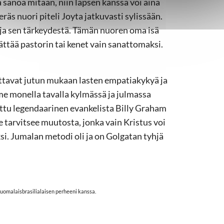
a sanoa mitään, niin lapsen kanssa voi aina
eräs nuori piteli Joyta jatkuvasti sylissään.
ja sen tärkeydestä. Tämän nuoren oma isä
jättää pastorin tai kenet vain sanattomaksi.
ttavat jutun mukaan lasten empatiakykyä ja
e monella tavalla kylmässä ja julmassa
ttu legendaarinen evankelista Billy Graham
 tarvitsee muutosta, jonka vain Kristus voi
i. Jumalan metodi oli ja on Golgatan tyhjä
suomalaisbrasilialaisen perheeni kanssa.