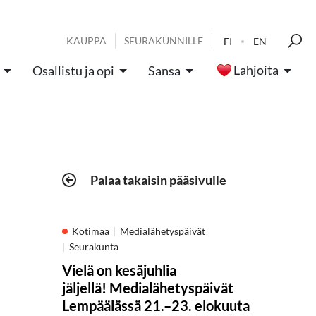
KAUPPA
SEURAKUNNILLE
FI
EN
Lahjoita
Osallistu ja opi
Sansa
Palaa takaisin pääsivulle
Kotimaa
Medialähetyspäivät
Seurakunta
Vielä on kesäjuhlia
jäljellä! Medialähetyspäivät
Lempäälässä 21.–23. elokuuta