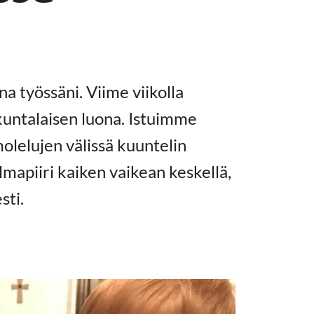
a työssäni. Viime viikolla
kuntalaisen luona. Istuimme
hmolelujen välissä kuuntelin
mapiiri kaiken vaikean keskellä,
sti.