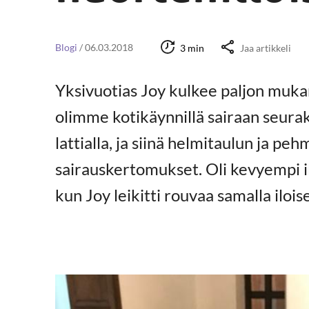
Blogi
/
06.03.2018
3 min
Jaa artikkeli
Yksivuotias Joy kulkee paljon mukan
olimme kotikäynnillä sairaan seura
lattialla, ja siinä helmitaulun ja pe
sairauskertomukset. Oli kevyempi il
kun Joy leikitti rouvaa samalla iloise