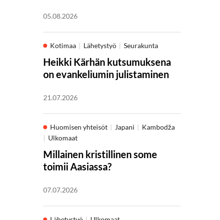
05.08.2026
Kotimaa
Lähetystyö
Seurakunta
Heikki Kärhän kutsumuksena
on evankeliumin julistaminen
21.07.2026
Huomisen yhteisöt
Japani
Kambodža
Ulkomaat
Millainen kristillinen some
toimii Aasiassa?
07.07.2026
Lähetystyö
Ulkomaat