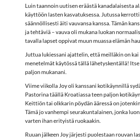
Luin taannoin uutisen eräästä kanadalaisesta al
käyttöön lasten kasvatuksessa. Jutussa kerrottiin
säännöllisesti äiti vauvansa kanssa. Tämän kanss
ja tehtäviä – vauva oli mukana luokan normaaliss
tavalla lapset oppivat muun muassa elämän hau
Juttua lukiessani ajattelin, että meilläkin on ka
menetelmät käytössä tällä lähetyskentällä! Its
paljon mukanani.
Viime viikolla Joy oli kanssani kotikäynnillä s
Pastorina täällä Kroatiassa teen paljon kotikäyn
Keittiön tai olkkarin pöydän ääressä on jotenkin 
Tämä jo vanhempi seurakuntalainen, jonka luona 
varten ihan erityistä ruokaakin.
Ruuan jälkeen Joy järjesti puolestaan rouvan l