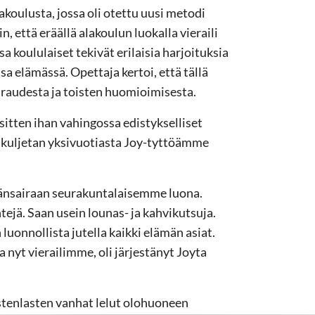
akoulusta, jossa oli otettu uusi metodi
, että eräällä alakoulun luokalla vieraili
a koululaiset tekivät erilaisia harjoituksia
a elämässä. Opettaja kertoi, että tällä
raudesta ja toisten huomioimisesta.
i sitten ihan vahingossa edistykselliset
e kuljetan yksivuotiasta Joy-tyttöämme
ydänsairaan seurakuntalaisemme luona.
tejä. Saan usein lounas- ja kahvikutsuja.
luonnollista jutella kaikki elämän asiat.
nyt vierailimme, oli järjestänyt Joyta
astenlasten vanhat lelut olohuoneen