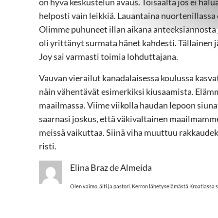
on hyvä keskustelun avaus. Toisaalta jos ei halu
helposti vain leikkiä. Lauantaina nuortenillassa 
Olimme puhuneet illan aikana anteeksiannosta 
oli yrittänyt surmata hänet kahdesti. Tällainen 
Joy sai varmasti toimia lohduttajana.
Vauvan vierailut kanadalaisessa koulussa kasva
näin vähentävät esimerkiksi kiusaamista. Elämm
maailmassa. Viime viikolla haudan lepoon siuna
saarnasi joskus, että väkivaltainen maailmamme
meissä vaikuttaa. Siinä viha muuttuu rakkaudeks
risti.
Elina Braz de Almeida
Olen vaimo, äiti ja pastori. Kerron lähetyselämästä Kroatiassa 