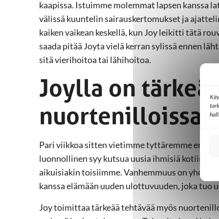
kaapissa. Istuimme molemmat lapsen kanssa latt
välissä kuuntelin sairauskertomukset ja ajattelin
kaiken vaikean keskellä, kun Joy leikitti tätä rou
saada pitää Joyta vielä kerran sylissä ennen lä
sitä vierihoitoa tai lähihoitoa.
Joylla on tärkeä
Käy
nuortenilloissa
tar
hal
Pari viikkoa sitten vietimme tyttäremme ensimm
luonnollinen syy kutsua uusia ihmisiä kotiimme
aikuisiakin toisiimme. Vanhemmuus on yhdistäv
kanssa elämään uuden ulottuvuuden, joka tuo u
Joy toimittaa tärkeää tehtävää myös nuortenill