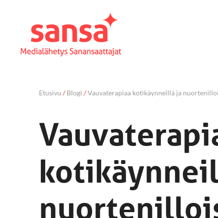
Etusivu
/
Blogi
/
Vauvaterapiaa kotikäynneillä ja nuortenillo
Vauvaterapi
kotikäynneil
nuortenilloi