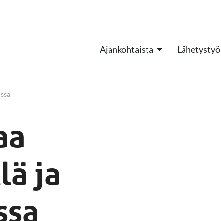
Ajankohtaista
Lähetystyö
issa
aa
lä ja
ssa