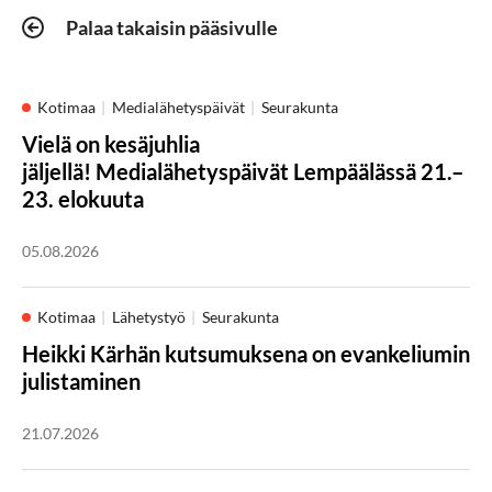
Palaa takaisin pääsivulle
Kotimaa
Medialähetyspäivät
Seurakunta
Vielä on kesäjuhlia
jäljellä! Medialähetyspäivät Lempäälässä 21.–
23. elokuuta
05.08.2026
Kotimaa
Lähetystyö
Seurakunta
Heikki Kärhän kutsumuksena on evankeliumin
julistaminen
21.07.2026