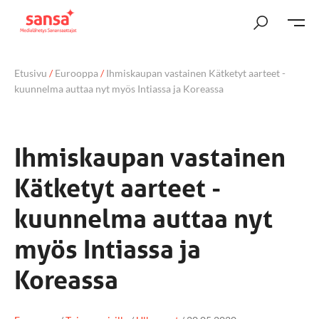
Etusivu
/
Eurooppa
/
Ihmiskaupan vastainen Kätketyt aarteet -
kuunnelma auttaa nyt myös Intiassa ja Koreassa
Ihmiskaupan vastainen
Kätketyt aarteet -
kuunnelma auttaa nyt
myös Intiassa ja
Koreassa