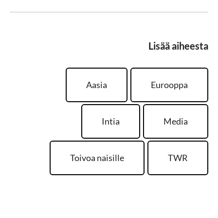
Lisää aiheesta
Aasia
Eurooppa
Intia
Media
Toivoa naisille
TWR