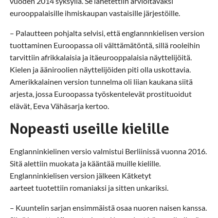
vuoden 2014 syksyllä. Se lähetettiin arvioitavaksi
eurooppalaisille ihmiskaupan vastaisille järjestöille.
– Palautteen pohjalta selvisi, että englannnkielisen version
tuottaminen Euroopassa oli välttämätöntä, sillä rooleihin
tarvittiin afrikkalaisia ja itäeurooppalaisia näyttelijöitä.
Kielen ja ääniroolien näyttelijöiden piti olla uskottavia.
Amerikkalainen version tunnelma oli liian kaukana siitä
arjesta, jossa Euroopassa työskentelevät prostituoidut
elävät, Eeva Vähäsarja kertoo.
Nopeasti useille kielille
Englanninkielinen versio valmistui Berliinissä vuonna 2016.
Sitä alettiin muokata ja kääntää muille kielille.
Englanninkielisen version jälkeen Kätketyt
aarteet tuotettiin romaniaksi ja sitten unkariksi.
– Kuuntelin sarjan ensimmäistä osaa nuoren naisen kanssa.