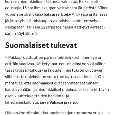
kun sen hindinkielinen käännös valmistui. Paikalla oli
edustajia 15:sta ihmiskaupan vastaisesta järjestöstä. Viime
vuonna se oli mukana Saksassa, Etelä-Afrikassa ja Italiassa
järjestetyissä ihmiskaupan vastaisissa konferensseissa.
Pelkästään Italiassa 22 järjestöä halusi Kätketyt aarteet -
sarjan käyttöönsä.
Suomalaiset tukevat
– Pakkoprostituution parissa tehtävä kristillinen työ on
erittäin vaativaa. Kätketyt aarteet -ohjelma on yksi väline
tässä työssä. Rukous- ja taloudellinen tuki on ollut avain
siihen, että ohjelmat on voitu tuottaa usealla kielellä. On
mahtavaa, että suomalaiset ovat rahoittaneet Sansan
kautta venäjän- ja hindinkieliset ohjelmat sekä merkittävän
osan kuuntelulaitteiden hankinta- ja
lähettämiskuluista,
Eeva Vähäsarja
sanoo.
Hän on koordinoinut kuunnelmasarjan tuotantoa eri kielille