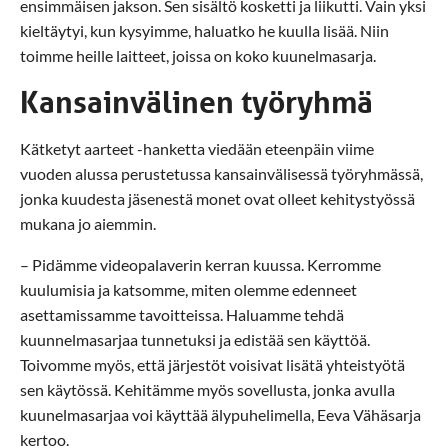
ensimmäisen jakson. Sen sisältö kosketti ja liikutti. Vain yksi
kieltäytyi, kun kysyimme, haluatko he kuulla lisää. Niin
toimme heille laitteet, joissa on koko kuunelmasarja.
Kansainvälinen työryhmä
Kätketyt aarteet -hanketta viedään eteenpäin viime
vuoden alussa perustetussa kansainvälisessä työryhmässä,
jonka kuudesta jäsenestä monet ovat olleet kehitystyössä
mukana jo aiemmin.
– Pidämme videopalaverin kerran kuussa. Kerromme
kuulumisia ja katsomme, miten olemme edenneet
asettamissamme tavoitteissa. Haluamme tehdä
kuunnelmasarjaa tunnetuksi ja edistää sen käyttöä.
Toivomme myös, että järjestöt voisivat lisätä yhteistyötä
sen käytössä. Kehitämme myös sovellusta, jonka avulla
kuunelmasarjaa voi käyttää älypuhelimella, Eeva Vähäsarja
kertoo.