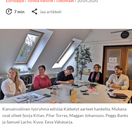
Eurooppa
/
Toivoa naisille
/
Ulkomaat
/
20.05.2020
7 min
Jaa artikkeli
Kansainvälinen työryhmä edistää Kätketyt aarteet hanketta. Mukana
ovat olleet Sonja Kilian, Pilar Torres, Maggan Johansson, Peggy Banks
ja Samuel Lacho. Kuva: Eeva Vähäsarja.