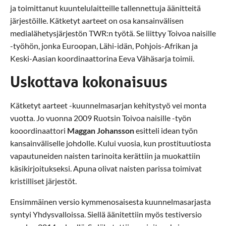
ja toimittanut kuuntelulaitteille tallennettuja äänitteitä
järjestöille. Kätketyt aarteet on osa kansainvälisen
medialähetysjärjestön TWR:n työtä. Se liittyy Toivoa naisille
-työhön, jonka Euroopan, Lähi-idän, Pohjois-Afrikan ja
Keski-Aasian koordinaattorina Eeva Vähäsarja toimii.
Uskottava kokonaisuus
Kätketyt aarteet -kuunnelmasarjan kehitystyö vei monta
vuotta. Jo vuonna 2009 Ruotsin Toivoa naisille -työn
kooordinaattori
Maggan Johansson
esitteli idean työn
kansainväliselle johdolle. Kului vuosia, kun prostituutiosta
vapautuneiden naisten tarinoita kerättiin ja muokattiin
käsikirjoitukseksi. Apuna olivat naisten parissa toimivat
kristilliset järjestöt.
Ensimmäinen versio kymmenosaisesta kuunnelmasarjasta
syntyi Yhdysvalloissa. Siellä äänitettiin myös testiversio