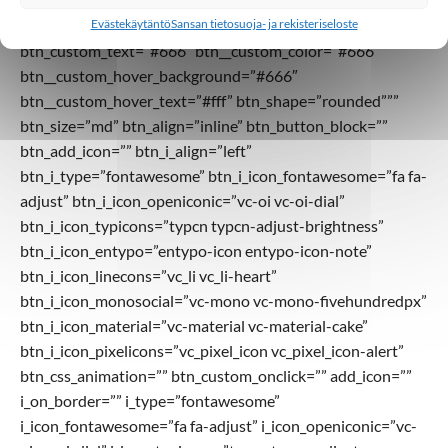
btn_gradient_text_color=”#ffffff”
Evästekäytäntö
Sansan tietosuoja- ja rekisteriseloste
btn_custom_background=”#ededed”
btn_custom_text=”#666″ btn__custom_color=”#666″
btn__custom_hover_background=”#666″
btn__custom_hover_text=”#fff” btn_shape=”rounded”””
btn_size=”md” btn_align=”inline” btn_button_block=””
btn_add_icon=”” btn_i_align=”left”
btn_i_type=”fontawesome” btn_i_icon_fontawesome=”fa fa-
adjust” btn_i_icon_openiconic=”vc-oi vc-oi-dial”
btn_i_icon_typicons=”typcn typcn-adjust-brightness”
btn_i_icon_entypo=”entypo-icon entypo-icon-note”
btn_i_icon_linecons=”vc_li vc_li-heart”
btn_i_icon_monosocial=”vc-mono vc-mono-fivehundredpx”
btn_i_icon_material=”vc-material vc-material-cake”
btn_i_icon_pixelicons=”vc_pixel_icon vc_pixel_icon-alert”
btn_css_animation=”” btn_custom_onclick=”” add_icon=””
i_on_border=”” i_type=”fontawesome”
i_icon_fontawesome=”fa fa-adjust” i_icon_openiconic=”vc-