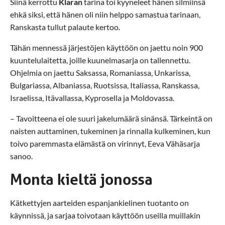
Siinä kerrottu
Klaran
tarina toi kyyneleet hänen silmiinsä
ehkä siksi, että hänen oli niin helppo samastua tarinaan,
Ranskasta tullut palaute kertoo.
Tähän mennessä järjestöjen käyttöön on jaettu noin 900
kuuntelulaitetta, joille kuunelmasarja on tallennettu.
Ohjelmia on jaettu Saksassa, Romaniassa, Unkarissa,
Bulgariassa, Albaniassa, Ruotsissa, Italiassa, Ranskassa,
Israelissa, Itävallassa, Kyprosella ja Moldovassa.
– Tavoitteena ei ole suuri jakelumäärä sinänsä. Tärkeintä on
naisten auttaminen, tukeminen ja rinnalla kulkeminen, kun
toivo paremmasta elämästä on virinnyt, Eeva Vähäsarja
sanoo.
Monta kieltä jonossa
Kätkettyjen aarteiden espanjankielinen tuotanto on
käynnissä, ja sarjaa toivotaan käyttöön useilla muillakin