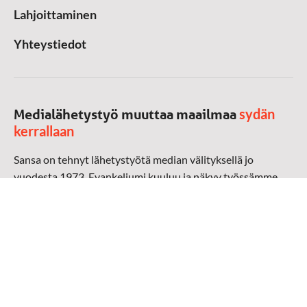
Lahjoittaminen
Yhteystiedot
sydän
Medialähetystyö muuttaa maailmaa
kerrallaan
Sansa on tehnyt lähetystyötä median välityksellä jo
vuodesta 1973. Evankeliumi kuuluu ja näkyy työssämme
radioaalloilla, televisiossa, verkossa ja sosiaalisessa
mediassa ympäri maailman. Kohtaamme ihmisen hänen
omalla kielellään, aidosti arjen keskellä.
Mediapankki
➔
Sansan materiaali
➔
Raamattu kannesta kanteen materiaali