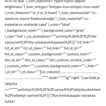
oi vc-oi-dial” i_icon_typicons=”typcn typcn-adjust-
brightness” i_icon_entypo=”entypo-icon entypo-icon-note”
i_icon_linecons=”vc_li vc_li-heart” i_icon_monosocial=”vc-
mono vc-mono-fivehundredpx” i_icon_material=”vc-
material vc-material-cake” i_color=”blue”
i_background_style=”” i_background_color=”grey”
i_size=”md” i_css_animation=”””url:http%3A%2F%2Frkk-
sansa.net%2Fliity-ystavarenkaaseen%2F|||” h2_link=””
h2_el_id=”” h2_el_class=”” h4_link=”” h4_el_id=””
h4_el_class=”” custom_background=”” custom_text=””
btn_el_id=”” btn_el_class=”” btn_custom_onclick_code=””
i_custom_color=”” i_custom_background_color=”” i_link=””
i_el_id=”” i_el_class=””][vc_column] …… …… …… …… …… ……
…… …… …… …… …… ……”””” style=”””””lg””right””Lue lisää ja
lahjoita
>>””””””url:https%3A%2F%2Fsansa.fi%2Flahjoituskohteet
%2Fkatketyt-aarteet%2F|||”]Tue ihmiskaupan vastaista
työtä !