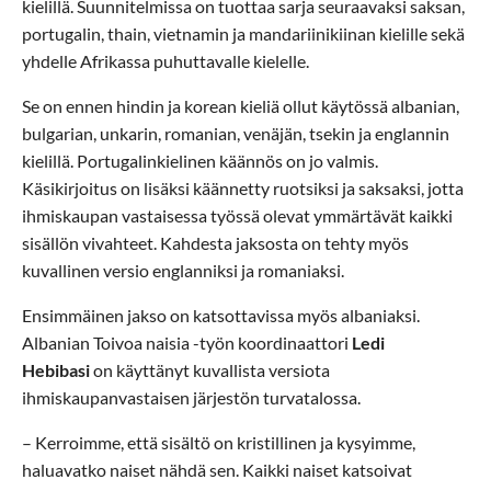
kielillä. Suunnitelmissa on tuottaa sarja seuraavaksi saksan,
portugalin, thain, vietnamin ja mandariinikiinan kielille sekä
yhdelle Afrikassa puhuttavalle kielelle.
Se on ennen hindin ja korean kieliä ollut käytössä albanian,
bulgarian, unkarin, romanian, venäjän, tsekin ja englannin
kielillä. Portugalinkielinen käännös on jo valmis.
Käsikirjoitus on lisäksi käännetty ruotsiksi ja saksaksi, jotta
ihmiskaupan vastaisessa työssä olevat ymmärtävät kaikki
sisällön vivahteet. Kahdesta jaksosta on tehty myös
kuvallinen versio englanniksi ja romaniaksi.
Ensimmäinen jakso on katsottavissa myös albaniaksi.
Albanian Toivoa naisia -työn koordinaattori
Ledi
Hebibasi
on käyttänyt kuvallista versiota
ihmiskaupanvastaisen järjestön turvatalossa.
– Kerroimme, että sisältö on kristillinen ja kysyimme,
haluavatko naiset nähdä sen. Kaikki naiset katsoivat