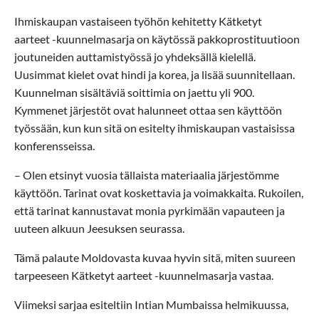
Ihmiskaupan vastaiseen työhön kehitetty Kätketyt
aarteet -kuunnelmasarja on käytössä pakkoprostituutioon
joutuneiden auttamistyössä jo yhdeksällä kielellä.
Uusimmat kielet ovat hindi ja korea, ja lisää suunnitellaan.
Kuunnelman sisältäviä soittimia on jaettu yli 900.
Kymmenet järjestöt ovat halunneet ottaa sen käyttöön
työssään, kun kun sitä on esitelty ihmiskaupan vastaisissa
konferensseissa.
– Olen etsinyt vuosia tällaista materiaalia järjestömme
käyttöön. Tarinat ovat koskettavia ja voimakkaita. Rukoilen,
että tarinat kannustavat monia pyrkimään vapauteen ja
uuteen alkuun Jeesuksen seurassa.
Tämä palaute Moldovasta kuvaa hyvin sitä, miten suureen
tarpeeseen Kätketyt aarteet -kuunnelmasarja vastaa.
Viimeksi sarjaa esiteltiin Intian Mumbaissa helmikuussa,