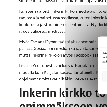
sillä seurakunnassa on vain kaksi kokopäiväistä 
Kun Sansa aloitti Inkerin kirkon mediatyön tuk
radiossa ja painetussa mediassa, kuten Inkerin 
koulutusta ja studioiden rakentamista. Nyt kir
ja sosiaalisessa mediassa.
Myös Oksana Dyban työstä yhä enemmän aikaa k
parissa. Sosiaalisen median kanavista tärkein o
Käy
mutta Inkerin kirkko on myös Facebookissa, Twit
tar
hal
Lisäksi YouTubesta voi katsoa Karjalan televisi
muualla kuin Karjalan tasavallan alueella. Media
ohjelmat tavoittavat niitäkin, jotka asuvat kau
Inkerin kirkko to
enimmäkseen ve