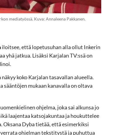
kirkon mediatyössä. Kuva: Annaleena Pakkanen.
a
iloitsee, että lopetusuhan alla ollut Inkerin
a yhä jatkua. Lisäksi Karjalan TV:ssä on
inoi.
 näkyy koko Karjalan tasavallan alueella.
ta sääntöjen mukaan kanavalla on oltava
uomenkielinen ohjelma, joka sai alkunsa jo
mikä laajentaa katsojakuntaa ja houkuttelee
. Oksana Dyba tietää, että esimerkiksi
 verrata ohjelman tekstitystä ja puhuttua