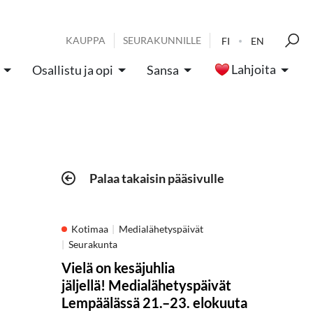
KAUPPA
SEURAKUNNILLE
FI
EN
Lahjoita
Osallistu ja opi
Sansa
Palaa takaisin pääsivulle
Kotimaa
Medialähetyspäivät
Seurakunta
Vielä on kesäjuhlia
jäljellä! Medialähetyspäivät
Lempäälässä 21.–23. elokuuta