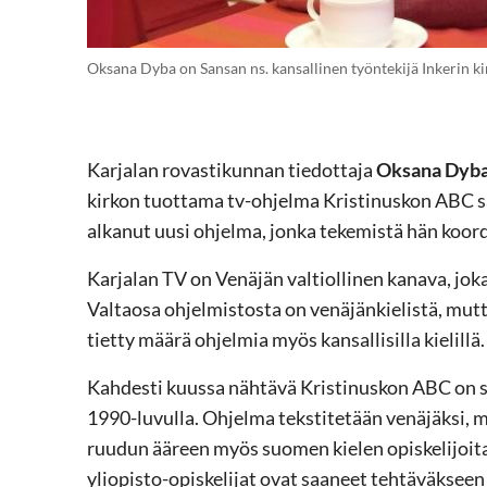
Oksana Dyba on Sansan ns. kansallinen työntekijä Inkerin 
Karjalan rovastikunnan tiedottaja
Oksana Dyb
kirkon tuottama tv-ohjelma Kristinuskon ABC sa
alkanut uusi ohjelma, jonka tekemistä hän koord
Karjalan TV on Venäjän valtiollinen kanava, joka
Valtaosa ohjelmistosta on venäjänkielistä, mut
tietty määrä ohjelmia myös kansallisilla kielillä.
Kahdesti kuussa nähtävä Kristinuskon ABC on s
1990-luvulla. Ohjelma tekstitetään venäjäksi, 
ruudun ääreen myös suomen kielen opiskelijoita
yliopisto-opiskelijat ovat saaneet tehtäväkseen