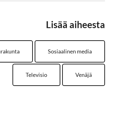
Lisää aiheesta
rakunta
Sosiaalinen media
Televisio
Venäjä