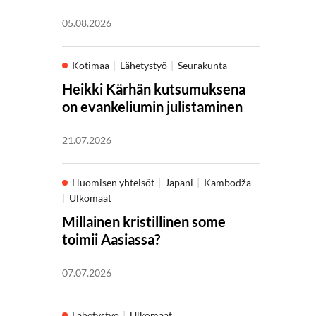
05.08.2026
Kotimaa
Lähetystyö
Seurakunta
Heikki Kärhän kutsumuksena
on evankeliumin julistaminen
21.07.2026
Huomisen yhteisöt
Japani
Kambodža
Ulkomaat
Millainen kristillinen some
toimii Aasiassa?
07.07.2026
Lähetystyö
Ulkomaat