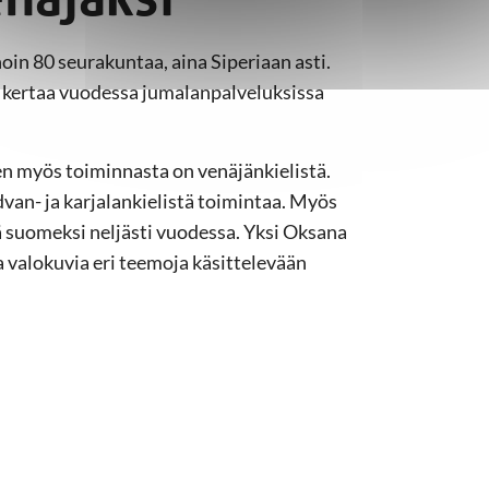
oin 80 seurakuntaa, aina Siperiaan asti.
i kertaa vuodessa jumalanpalveluksissa
ten myös toiminnasta on venäjänkielistä.
van- ja karjalankielistä toimintaa. Myös
tä suomeksi neljästi vuodessa. Yksi Oksana
ja valokuvia eri teemoja käsittelevään