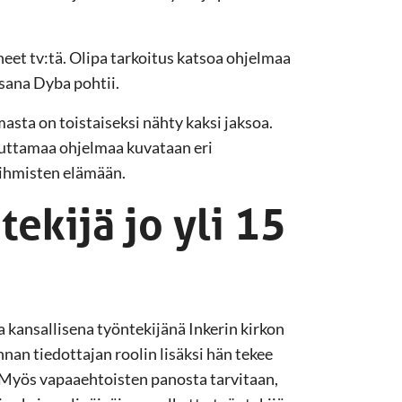
neet tv:tä. Olipa tarkoitus katsoa ohjelmaa
sana Dyba pohtii.
sta on toistaiseksi nähty kaksi jaksoa.
teuttamaa ohjelmaa kuvataan eri
 ihmisten elämään.
ekijä jo yli 15
kansallisena työntekijänä Inkerin kirkon
an tiedottajan roolin lisäksi hän tekee
Myös vapaaehtoisten panosta tarvitaan,