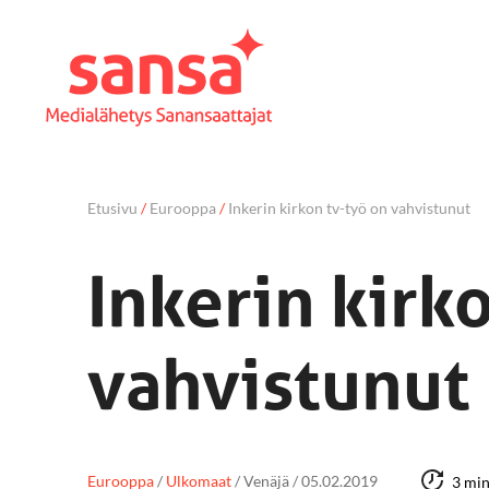
Etusivu
/
Eurooppa
/
Inkerin kirkon tv-työ on vahvistunut
Inkerin kirk
vahvistunut
Eurooppa
/
Ulkomaat
/
Venäjä
/
05.02.2019
3 mi