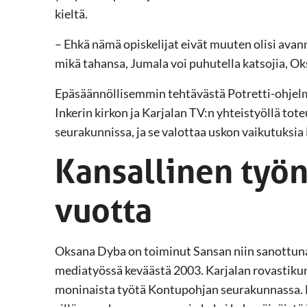
kieltä.
– Ehkä nämä opiskelijat eivät muuten olisi avan
mikä tahansa, Jumala voi puhutella katsojia, Ok
Epäsäännöllisemmin tehtävästä Potretti-ohjelma
Inkerin kirkon ja Karjalan TV:n yhteistyöllä to
seurakunnissa, ja se valottaa uskon vaikutuksia
Kansallinen työnt
vuotta
Oksana Dyba on toiminut Sansan niin sanottuna 
mediatyössä keväästä 2003. Karjalan rovastikunn
moninaista työtä Kontupohjan seurakunnassa. 