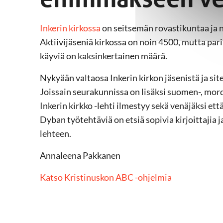
Inkerin kirkossa
on seitsemän rovastikuntaa ja n
Aktiivijäseniä kirkossa on noin 4500, mutta par
käyviä on kaksinkertainen määrä.
Nykyään valtaosa Inkerin kirkon jäsenistä ja si
Joissain seurakunnissa on lisäksi suomen-, mord
Inkerin kirkko -lehti ilmestyy sekä venäjäksi et
Dyban työtehtäviä on etsiä sopivia kirjoittajia 
lehteen.
Annaleena Pakkanen
Katso Kristinuskon ABC -ohjelmia