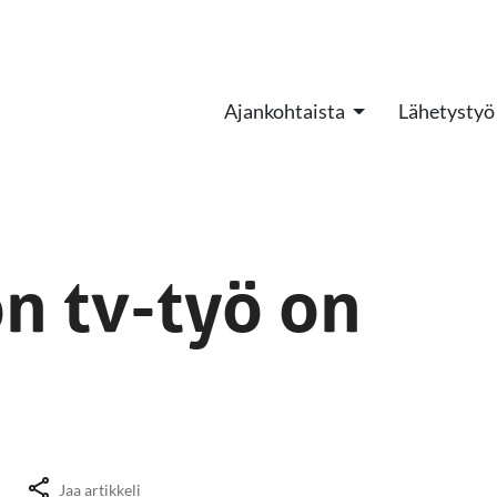
Ajankohtaista
Lähetystyö
on tv-työ on
n
Jaa artikkeli