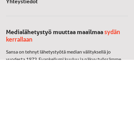
Yhteystiedot
sydän
Medialähetystyö muuttaa maailmaa
kerrallaan
Sansa on tehnyt lähetystyötä median välityksellä jo
vuodesta 1973. Evankeliumi kuuluu ja näkyy työssämme
radioaalloilla, televisiossa, verkossa ja sosiaalisessa
mediassa ympäri maailman. Kohtaamme ihmisen hänen
omalla kielellään, aidosti arjen keskellä.
Mediapankki
➔
Sansan materiaali
➔
Raamattu kannesta kanteen materiaali
➔
Toivoa naisille materiaali