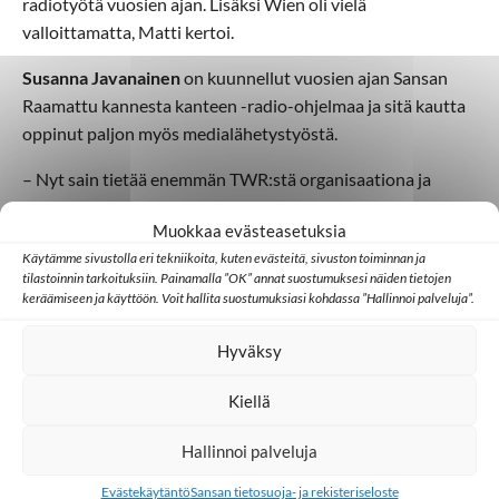
radiotyötä vuosien ajan. Lisäksi Wien oli vielä
valloittamatta, Matti kertoi.
Susanna Javanainen
on kuunnellut vuosien ajan Sansan
Raamattu kannesta kanteen -radio-ohjelmaa ja sitä kautta
oppinut paljon myös medialähetystyöstä.
– Nyt sain tietää enemmän TWR:stä organisaationa ja
nähdä, mitä työ käytännössä on.
Muokkaa evästeasetuksia
Susannan mielestä matka kokonaisuudessaan oli antoisa ja
Käytämme sivustolla eri tekniikoita, kuten evästeitä, sivuston toiminnan ja
kohteet kiinnostavia. Toivoa naisille/Hanna-työ tuli entistä
tilastoinnin tarkoituksiin. Painamalla ”OK” annat suostumuksesi näiden tietojen
keräämiseen ja käyttöön. Voit hallita suostumuksiasi kohdassa ”Hallinnoi palveluja”.
läheisemmäksi, kun sai kuulla Euroopan koordinaattori
Eeva Vähäsarjan kertovan työstään. Työ todella on
Hyväksy
auttamistyötä parhaimmillaan.
Kiellä
Mervi Viuhko
Hallinnoi palveluja
Evästekäytäntö
Sansan tietosuoja- ja rekisteriseloste