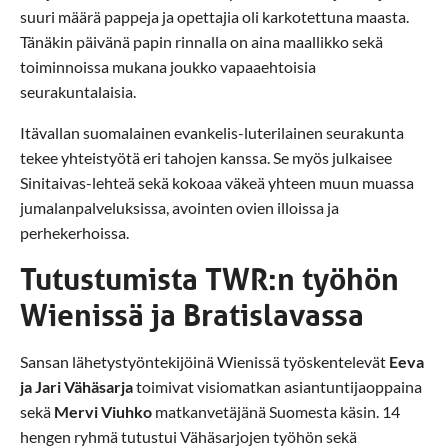
suuri määrä pappeja ja opettajia oli karkotettuna maasta.
Tänäkin päivänä papin rinnalla on aina maallikko sekä
toiminnoissa mukana joukko vapaaehtoisia
seurakuntalaisia.
Itävallan suomalainen evankelis-luterilainen seurakunta
tekee yhteistyötä eri tahojen kanssa. Se myös julkaisee
Sinitaivas-lehteä sekä kokoaa väkeä yhteen muun muassa
jumalanpalveluksissa, avointen ovien illoissa ja
perhekerhoissa.
Tutustumista TWR:n työhön
Wienissä ja Bratislavassa
Sansan lähetystyöntekijöinä Wienissä työskentelevät
Eeva
ja Jari Vähäsarja
toimivat visiomatkan asiantuntijaoppaina
sekä
Mervi Viuhko
matkanvetäjänä Suomesta käsin. 14
hengen ryhmä tutustui Vähäsarjojen työhön sekä