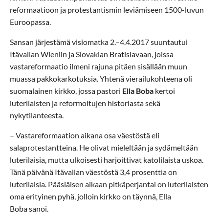
reformaatioon ja protestantismin leviämiseen 1500-luvun
Euroopassa.
Sansan järjestämä visiomatka 2.–4.4.2017 suuntautui
Itävallan Wieniin ja Slovakian Bratislavaan, joissa
vastareformaatio ilmeni rajuna pitäen sisällään muun
muassa pakkokarkotuksia. Yhtenä vierailukohteena oli
suomalainen kirkko, jossa pastori
Ella Boba
kertoi
luterilaisten ja reformoitujen historiasta sekä
nykytilanteesta.
– Vastareformaation aikana osa väestöstä eli
salaprotestantteina. He olivat mieleltään ja sydämeltään
luterilaisia, mutta ulkoisesti harjoittivat katolilaista uskoa.
Tänä päivänä Itävallan väestöstä 3,4 prosenttia on
luterilaisia. Pääsiäisen aikaan pitkäperjantai on luterilaisten
oma erityinen pyhä, jolloin kirkko on täynnä, Ella
Boba sanoi.