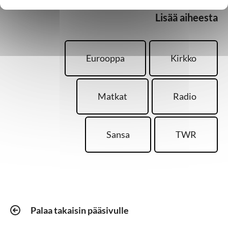
Lisää aiheesta
Eurooppa
Kirkko
Matkat
Radio
Sansa
TWR
Palaa takaisin pääsivulle