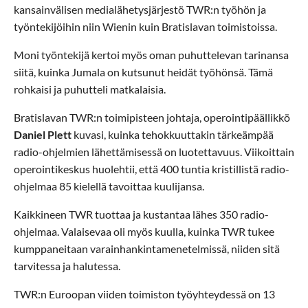
kansainvälisen medialähetysjärjestö TWR:n työhön ja
työntekijöihin niin Wienin kuin Bratislavan toimistoissa.
Moni työntekijä kertoi myös oman puhuttelevan tarinansa
siitä, kuinka Jumala on kutsunut heidät työhönsä. Tämä
rohkaisi ja puhutteli matkalaisia.
Bratislavan TWR:n toimipisteen johtaja, operointipäällikkö
Daniel Plett
kuvasi, kuinka tehokkuuttakin tärkeämpää
radio-ohjelmien lähettämisessä on luotettavuus. Viikoittain
operointikeskus huolehtii, että 400 tuntia kristillistä radio-
ohjelmaa 85 kielellä tavoittaa kuulijansa.
Kaikkineen TWR tuottaa ja kustantaa lähes 350 radio-
ohjelmaa. Valaisevaa oli myös kuulla, kuinka TWR tukee
kumppaneitaan varainhankintamenetelmissä, niiden sitä
tarvitessa ja halutessa.
TWR:n Euroopan viiden toimiston työyhteydessä on 13