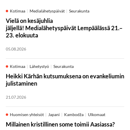
Kotimaa
Medialähetyspäivät
Seurakunta
Vielä on kesäjuhlia
jäljellä! Medialähetyspäivät Lempäälässä 21.–
23. elokuuta
05.08.2026
Kotimaa
Lähetystyö
Seurakunta
Heikki Kärhän kutsumuksena on evankeliumin
julistaminen
21.07.2026
Huomisen yhteisöt
Japani
Kambodža
Ulkomaat
Millainen kristillinen some toimii Aasiassa?