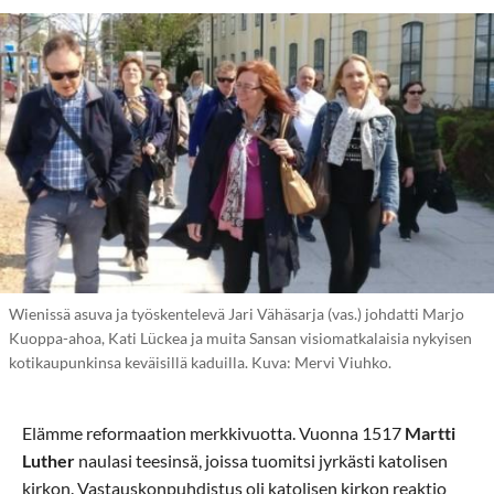
Wienissä asuva ja työskentelevä Jari Vähäsarja (vas.) johdatti Marjo
Kuoppa-ahoa, Kati Lückea ja muita Sansan visiomatkalaisia nykyisen
kotikaupunkinsa keväisillä kaduilla. Kuva: Mervi Viuhko.
Elämme reformaation merkkivuotta. Vuonna 1517
Martti
Luther
naulasi teesinsä, joissa tuomitsi jyrkästi katolisen
kirkon. Vastauskonpuhdistus oli katolisen kirkon reaktio