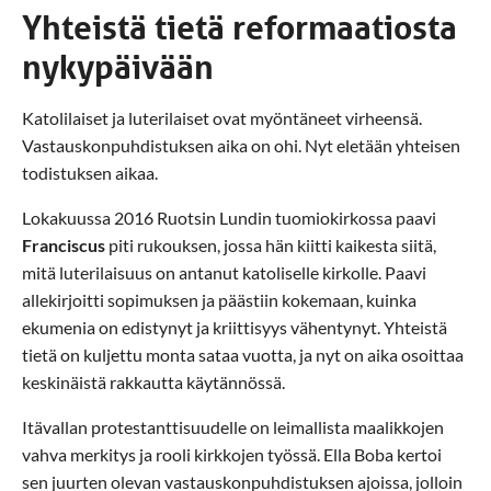
Yhteistä tietä reformaatiosta
nykypäivään
Katolilaiset ja luterilaiset ovat myöntäneet virheensä.
Vastauskonpuhdistuksen aika on ohi. Nyt eletään yhteisen
todistuksen aikaa.
Lokakuussa 2016 Ruotsin Lundin tuomiokirkossa paavi
Franciscus
piti rukouksen, jossa hän kiitti kaikesta siitä,
mitä luterilaisuus on antanut katoliselle kirkolle. Paavi
allekirjoitti sopimuksen ja päästiin kokemaan, kuinka
ekumenia on edistynyt ja kriittisyys vähentynyt. Yhteistä
tietä on kuljettu monta sataa vuotta, ja nyt on aika osoittaa
keskinäistä rakkautta käytännössä.
Itävallan protestanttisuudelle on leimallista maalikkojen
vahva merkitys ja rooli kirkkojen työssä. Ella Boba kertoi
sen juurten olevan vastauskonpuhdistuksen ajoissa, jolloin