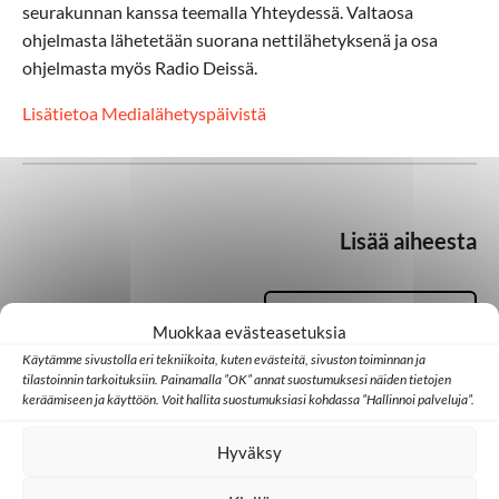
seurakunnan kanssa teemalla Yhteydessä. Valtaosa
ohjelmasta lähetetään suorana nettilähetyksenä ja osa
ohjelmasta myös Radio Deissä.
Lisätietoa Medialähetyspäivistä
Lisää aiheesta
Medialähetys
Muokkaa evästeasetuksia
Käytämme sivustolla eri tekniikoita, kuten evästeitä, sivuston toiminnan ja
tilastoinnin tarkoituksiin. Painamalla ”OK” annat suostumuksesi näiden tietojen
keräämiseen ja käyttöön. Voit hallita suostumuksiasi kohdassa ”Hallinnoi palveluja”.
Medialähetyspäivät
Sansa
Hyväksy
Tapahtumat