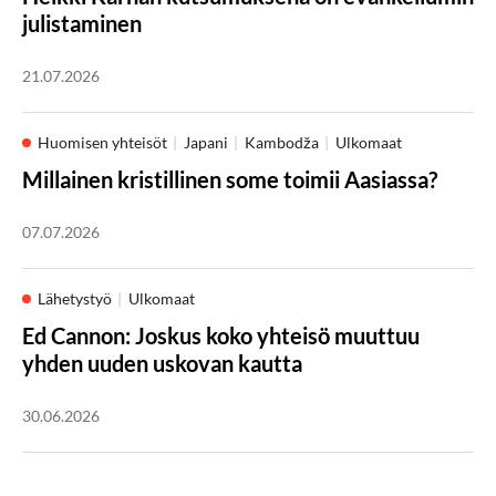
julistaminen
21.07.2026
Huomisen yhteisöt
Japani
Kambodža
Ulkomaat
Millainen kristillinen some toimii Aasiassa?
07.07.2026
Lähetystyö
Ulkomaat
Ed Cannon: Joskus koko yhteisö muuttuu
yhden uuden uskovan kautta
30.06.2026