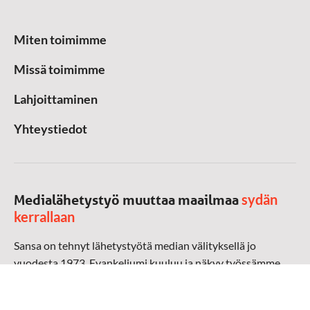
Miten toimimme
Missä toimimme
Lahjoittaminen
Yhteystiedot
sydän
Medialähetystyö muuttaa maailmaa
kerrallaan
Sansa on tehnyt lähetystyötä median välityksellä jo
vuodesta 1973. Evankeliumi kuuluu ja näkyy työssämme
radioaalloilla, televisiossa, verkossa ja sosiaalisessa
mediassa ympäri maailman. Kohtaamme ihmisen hänen