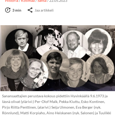
Historia
/
Kotimaa
/
Sansa
/
22.05.2023
3 min
Jaa artikkeli
Sanansaattajien perustava kokous pidettiin Hyvinkäällä 9.6.1973 ja
läsnä olivat (ylärivi:) Per-Olof Malk, Pekka Kiuttu, Esko Kontinen,
Pirjo Riitta Penttinen, (alarivi:) Seija Uimonen, Eva Berger (nyk.
Rönnlund), Matti Korpiaho, Aino Heiskanen (nyk. Salonen) ja Tuulikki