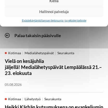
Kiellä
Hallinnoi palveluja
Evästekäytäntö
Sansan tietosuoja- ja rekisteriseloste
Palaa takaisin pääsivulle
Kotimaa
Medialähetyspäivät
Seurakunta
Vielä on kesäjuhlia
jäljellä! Medialähetyspäivät Lempäälässä 21.–
23. elokuuta
05.08.2026
Kotimaa
Lähetystyö
Seurakunta
Heikki Kärhän kutsumuksena on evankeliumin