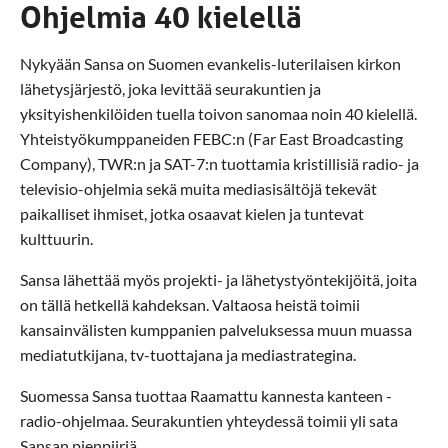
Ohjelmia 40 kielellä
Nykyään Sansa on Suomen evankelis-luterilaisen kirkon
lähetysjärjestö, joka levittää seurakuntien ja
yksityishenkilöiden tuella toivon sanomaa noin 40 kielellä.
Yhteistyökumppaneiden FEBC:n (Far East Broadcasting
Company), TWR:n ja SAT-7:n tuottamia kristillisiä radio- ja
televisio-ohjelmia sekä muita mediasisältöjä tekevät
paikalliset ihmiset, jotka osaavat kielen ja tuntevat
kulttuurin.
Sansa lähettää myös projekti- ja lähetystyöntekijöitä, joita
on tällä hetkellä kahdeksan. Valtaosa heistä toimii
kansainvälisten kumppanien palveluksessa muun muassa
mediatutkijana, tv-tuottajana ja mediastrategina.
Suomessa Sansa tuottaa Raamattu kannesta kanteen -
radio-ohjelmaa. Seurakuntien yhteydessä toimii yli sata
Sansan pienpiiriä.