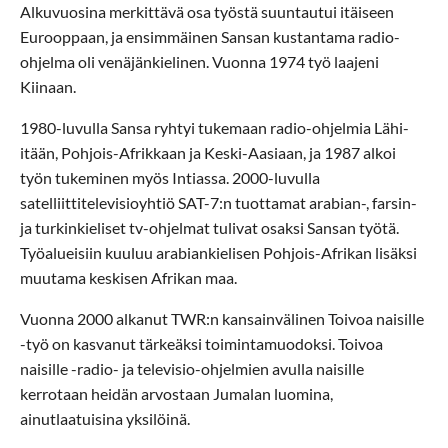
Alkuvuosina merkittävä osa työstä suuntautui itäiseen
Eurooppaan, ja ensimmäinen Sansan kustantama radio-
ohjelma oli venäjänkielinen. Vuonna 1974 työ laajeni
Kiinaan.
1980-luvulla Sansa ryhtyi tukemaan radio-ohjelmia Lähi-
itään, Pohjois-Afrikkaan ja Keski-Aasiaan, ja 1987 alkoi
työn tukeminen myös Intiassa. 2000-luvulla
satelliittitelevisioyhtiö SAT-7:n tuottamat arabian-, farsin-
ja turkinkieliset tv-ohjelmat tulivat osaksi Sansan työtä.
Työalueisiin kuuluu arabiankielisen Pohjois-Afrikan lisäksi
muutama keskisen Afrikan maa.
Vuonna 2000 alkanut TWR:n kansainvälinen Toivoa naisille
-työ on kasvanut tärkeäksi toimintamuodoksi. Toivoa
naisille -radio- ja televisio-ohjelmien avulla naisille
kerrotaan heidän arvostaan Jumalan luomina,
ainutlaatuisina yksilöinä.