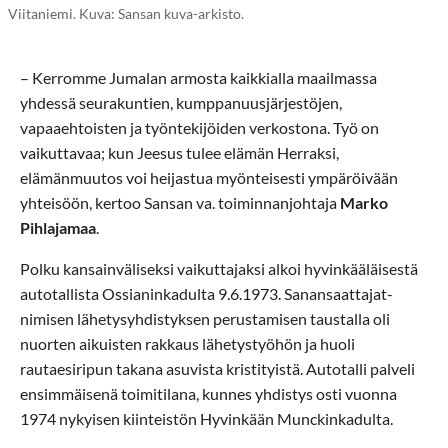
Viitaniemi. Kuva: Sansan kuva-arkisto.
– Kerromme Jumalan armosta kaikkialla maailmassa
yhdessä seurakuntien, kumppanuusjärjestöjen,
vapaaehtoisten ja työntekijöiden verkostona. Työ on
vaikuttavaa; kun Jeesus tulee elämän Herraksi,
elämänmuutos voi heijastua myönteisesti ympäröivään
yhteisöön, kertoo Sansan va. toiminnanjohtaja
Marko
Pihlajamaa
.
Polku kansainväliseksi vaikuttajaksi alkoi hyvinkääläisestä
autotallista Ossianinkadulta 9.6.1973. Sanansaattajat-
nimisen lähetysyhdistyksen perustamisen taustalla oli
nuorten aikuisten rakkaus lähetystyöhön ja huoli
rautaesiripun takana asuvista kristityistä. Autotalli palveli
ensimmäisenä toimitilana, kunnes yhdistys osti vuonna
1974 nykyisen kiinteistön Hyvinkään Munckinkadulta.