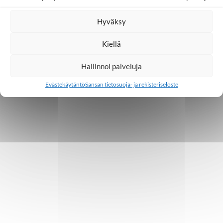
Hyväksy
Kiellä
Hallinnoi palveluja
Evästekäytäntö
Sansan tietosuoja- ja rekisteriseloste