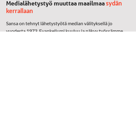
sydän
Medialähetystyö muuttaa maailmaa
kerrallaan
Sansa on tehnyt lähetystyötä median välityksellä jo
vuodesta 1973. Evankeliumi kuuluu ja näkyy työssämme
radioaalloilla, televisiossa, verkossa ja sosiaalisessa
mediassa ympäri maailman. Kohtaamme ihmisen hänen
omalla kielellään, aidosti arjen keskellä.
Mediapankki
➔
Sansan materiaali
➔
Raamattu kannesta kanteen materiaali
➔
Toivoa naisille materiaali
Medialähetys Sanansaattajat ry