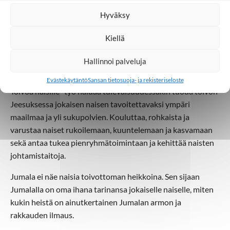
portugalinkielinenkin piakkoin. Vaikka ohjelmia voi
Hyväksy
kuunnella netissä sivustolla
www.hishiddentreasures.com
,
auttamistyötä tekevät järjestöt jakavat niitä ensisijaisesti
Kiellä
mediasoittimen muistikorttiin tallennettuina.
Hallinnoi palveluja
Tulevaisuus
Evästekäytäntö
Sansan tietosuoja- ja rekisteriseloste
Toivoa naisille -työ haluaa tulevaisuudessakin tuoda toivon
Jeesuksessa jokaisen naisen tavoitettavaksi ympäri
maailmaa ja yli sukupolvien. Kouluttaa, rohkaista ja
varustaa naiset rukoilemaan, kuuntelemaan ja kasvamaan
sekä antaa tukea pienryhmätoimintaan ja kehittää naisten
johtamistaitoja.
Jumala ei näe naisia toivottoman heikkoina. Sen sijaan
Jumalalla on oma ihana tarinansa jokaiselle naiselle, miten
kukin heistä on ainutkertainen Jumalan armon ja
rakkauden ilmaus.