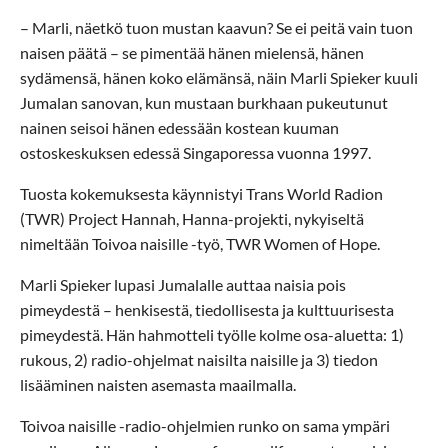
– Marli, näetkö tuon mustan kaavun? Se ei peitä vain tuon
naisen päätä – se pimentää hänen mielensä, hänen
sydämensä, hänen koko elämänsä, näin Marli Spieker kuuli
Jumalan sanovan, kun mustaan burkhaan pukeutunut
nainen seisoi hänen edessään kostean kuuman
ostoskeskuksen edessä Singaporessa vuonna 1997.
Tuosta kokemuksesta käynnistyi Trans World Radion
(TWR) Project Hannah, Hanna-projekti, nykyiseltä
nimeltään Toivoa naisille -työ, TWR Women of Hope.
Marli Spieker lupasi Jumalalle auttaa naisia pois
pimeydestä – henkisestä, tiedollisesta ja kulttuurisesta
pimeydestä. Hän hahmotteli työlle kolme osa-aluetta: 1)
rukous, 2) radio-ohjelmat naisilta naisille ja 3) tiedon
lisääminen naisten asemasta maailmalla.
Toivoa naisille -radio-ohjelmien runko on sama ympäri