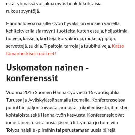
että ryhmässä voi jakaa myös henkilökohtaisia
rukouspyyntöjä.
Hanna/Toivoa naisille -työn hyväksi on vuosien varrella
kehitelty erilaisia myyntituotteita, kuten essuja, heijastimia,
huiveja, kasseja, kortteja, korvakoruja, mukeja, pipoja,
servettejä, sukkia, T-paitoja, tarroja ja tuubihuiveja.
Katso
tämänhetkiset tuotteet!
Uskomaton nainen -
konferenssit
Vuonna 2015 Suomen Hanna-työ vietti 15-vuotisjuhlia
Turussa ja Jyväskylässä samalla teemalla. Konferensseissa
puhuttiin paljon toivosta, armosta, rukoilemisesta, ihmisten
kohtaloista sekä Hanna-työn kasvusta. Konferenssit ovat
innostaneet useita uusia jäseniä liittymään jo toimiviin
Toivoa naisille -piireihin tai perustamaan uusia piirejä