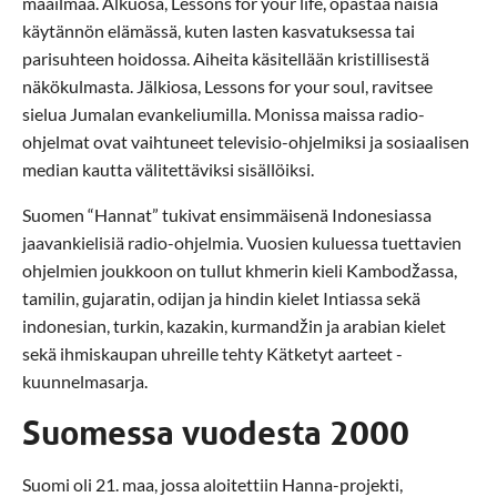
maailmaa. Alkuosa, Lessons for your life, opastaa naisia
käytännön elämässä, kuten lasten kasvatuksessa tai
parisuhteen hoidossa. Aiheita käsitellään kristillisestä
näkökulmasta. Jälkiosa, Lessons for your soul, ravitsee
sielua Jumalan evankeliumilla. Monissa maissa radio-
ohjelmat ovat vaihtuneet televisio-ohjelmiksi ja sosiaalisen
median kautta välitettäviksi sisällöiksi.
Suomen “Hannat” tukivat ensimmäisenä Indonesiassa
jaavankielisiä radio-ohjelmia. Vuosien kuluessa tuettavien
ohjelmien joukkoon on tullut khmerin kieli Kambodžassa,
tamilin, gujaratin, odijan ja hindin kielet Intiassa sekä
indonesian, turkin, kazakin, kurmandžin ja arabian kielet
sekä ihmiskaupan uhreille tehty Kätketyt aarteet -
kuunnelmasarja.
Suomessa vuodesta 2000
Suomi oli 21. maa, jossa aloitettiin Hanna-projekti,