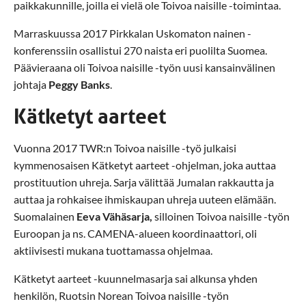
paikkakunnille, joilla ei vielä ole Toivoa naisille -toimintaa.
Marraskuussa 2017 Pirkkalan Uskomaton nainen -
konferenssiin osallistui 270 naista eri puolilta Suomea.
Päävieraana oli Toivoa naisille -työn uusi kansainvälinen
johtaja
Peggy Banks
.
Kätketyt aarteet
Vuonna 2017 TWR:n Toivoa naisille -työ julkaisi
kymmenosaisen Kätketyt aarteet -ohjelman, joka auttaa
prostituution uhreja. Sarja välittää Jumalan rakkautta ja
auttaa ja rohkaisee ihmiskaupan uhreja uuteen elämään.
Suomalainen
Eeva Vähäsarja,
silloinen Toivoa naisille -työn
Euroopan ja ns. CAMENA-alueen koordinaattori, oli
aktiivisesti mukana tuottamassa ohjelmaa.
Kätketyt aarteet -kuunnelmasarja sai alkunsa yhden
henkilön, Ruotsin Norean Toivoa naisille -työn