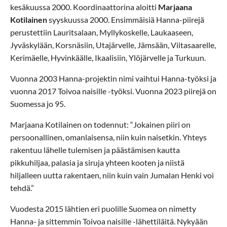
kesäkuussa 2000. Koordinaattorina aloitti
Marjaana
Kotilainen
syyskuussa 2000. Ensimmäisiä Hanna-piirejä
perustettiin Lauritsalaan, Myllykoskelle, Laukaaseen,
Jyväskylään, Korsnäsiin, Utajärvelle, Jämsään, Viitasaarelle,
Kerimäelle, Hyvinkäälle, Ikaalisiin, Ylöjärvelle ja Turkuun.
Vuonna 2003 Hanna-projektin nimi vaihtui Hanna-työksi ja
vuonna 2017 Toivoa naisille -työksi. Vuonna 2023 piirejä on
Suomessa jo 95.
Marjaana Kotilainen on todennut: “Jokainen piiri on
persoonallinen, omanlaisensa, niin kuin naisetkin. Yhteys
rakentuu lähelle tulemisen ja päästämisen kautta
pikkuhiljaa, palasia ja siruja yhteen kooten ja niistä
hiljalleen uutta rakentaen, niin kuin vain Jumalan Henki voi
tehdä.”
Vuodesta 2015 lähtien eri puolille Suomea on nimetty
Hanna- ja sittemmin Toivoa naisille -lähettiläitä. Nykyään