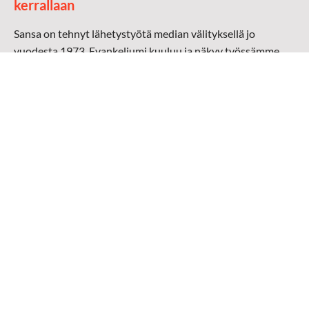
kerrallaan
Sansa on tehnyt lähetystyötä median välityksellä jo
vuodesta 1973. Evankeliumi kuuluu ja näkyy työssämme
radioaalloilla, televisiossa, verkossa ja sosiaalisessa
mediassa ympäri maailman. Kohtaamme ihmisen hänen
omalla kielellään, aidosti arjen keskellä.
Mediapankki
➔
Sansan materiaali
➔
Raamattu kannesta kanteen materiaali
➔
Toivoa naisille materiaali
Medialähetys Sanansaattajat ry
Y-tunnus: 0202008-0