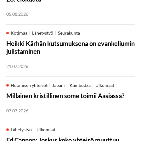
05.08.2026
Kotimaa
Lähetystyö
Seurakunta
Heikki Kärhän kutsumuksena on evankeliumin
julistaminen
21.07.2026
Huomisen yhteisöt
Japani
Kambodža
Ulkomaat
Millainen kristillinen some toimii Aasiassa?
07.07.2026
Lähetystyö
Ulkomaat
Ed Cannon: Joskus koko yhteisö muuttuu