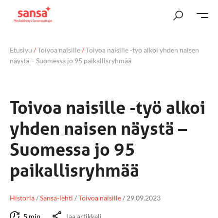
Etusivu
/
Toivoa naisille
/
Toivoa naisille -työ alkoi yhden naisen
näystä – Suomessa jo 95 paikallisryhmää
Toivoa naisille -työ alkoi
yhden naisen näystä –
Suomessa jo 95
paikallisryhmää
Historia
/
Sansa-lehti
/
Toivoa naisille
/
29.09.2023
5 min
Jaa artikkeli