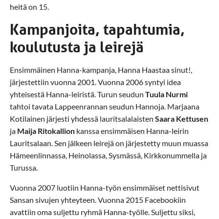
heitä on 15.
Kampanjoita, tapahtumia,
koulutusta ja leirejä
Ensimmäinen Hanna-kampanja, Hanna Haastaa sinut!,
järjestettiin vuonna 2001. Vuonna 2006 syntyi idea
yhteisestä Hanna-leiristä. Turun seudun
Tuula Nurmi
tahtoi tavata Lappeenrannan seudun Hannoja. Marjaana
Kotilainen järjesti yhdessä lauritsalalaisten
Saara Kettusen
ja
Maija Ritokallion
kanssa ensimmäisen Hanna-leirin
Lauritsalaan. Sen jälkeen leirejä on järjestetty muun muassa
Hämeenlinnassa, Heinolassa, Sysmässä, Kirkkonummella ja
Turussa.
Vuonna 2007 luotiin Hanna-työn ensimmäiset nettisivut
Sansan sivujen yhteyteen. Vuonna 2015 Facebookiin
avattiin oma suljettu ryhmä Hanna-työlle. Suljettu siksi,