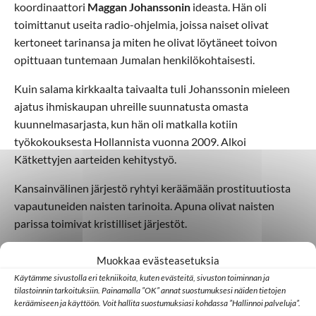
koordinaattori
Maggan Johanssonin
ideasta. Hän oli
toimittanut useita radio-ohjelmia, joissa naiset olivat
kertoneet tarinansa ja miten he olivat löytäneet toivon
opittuaan tuntemaan Jumalan henkilökohtaisesti.
Kuin salama kirkkaalta taivaalta tuli Johanssonin mieleen
ajatus ihmiskaupan uhreille suunnatusta omasta
kuunnelmasarjasta, kun hän oli matkalla kotiin
työkokouksesta Hollannista vuonna 2009. Alkoi
Kätkettyjen aarteiden kehitystyö.
Kansainvälinen järjestö ryhtyi keräämään prostituutiosta
vapautuneiden naisten tarinoita. Apuna olivat naisten
parissa toimivat kristilliset järjestöt.
Vuonna 2023 Kätketyt aarteet -kuunnelmasarjaa voi
Muokkaa evästeasetuksia
kuunnella albanian, bulgarian, tšekin, englannin, hindin,
Käytämme sivustolla eri tekniikoita, kuten evästeitä, sivuston toiminnan ja
unkarin, romanian ja venäjän kielillä. Koreankielinen versio
tilastoinnin tarkoituksiin. Painamalla ”OK” annat suostumuksesi näiden tietojen
keräämiseen ja käyttöön. Voit hallita suostumuksiasi kohdassa ”Hallinnoi palveluja”.
on melkein valmis ja espanjankielinen sekä Brasilian