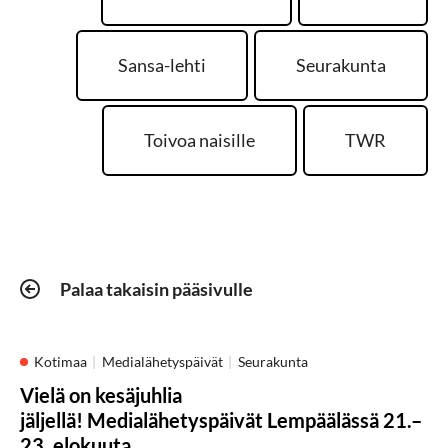
Sansa-lehti
Seurakunta
Toivoa naisille
TWR
Palaa takaisin pääsivulle
Kotimaa
Medialähetyspäivät
Seurakunta
Vielä on kesäjuhlia
jäljellä! Medialähetyspäivät Lempäälässä 21.–
23. elokuuta