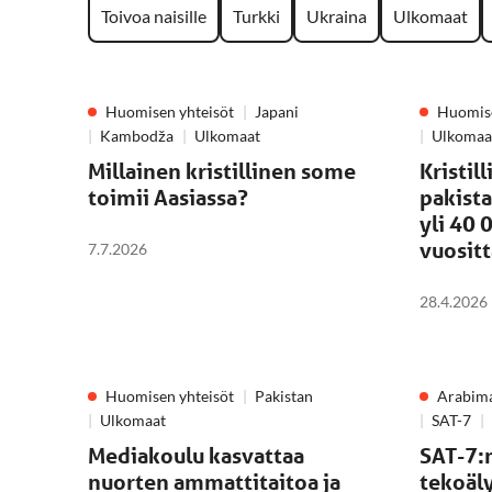
Toivoa naisille
Turkki
Ukraina
Ulkomaat
Huomisen yhteisöt
Japani
Huomise
Kambodža
Ulkomaat
Ulkomaa
Millainen kristillinen some
Kristil
toimii Aasiassa?
pakista
yli 40 
vuositt
7.7.2026
28.4.2026
Huomisen yhteisöt
Pakistan
Arabim
Ulkomaat
SAT-7
Mediakoulu kasvattaa
SAT-7:n
nuorten ammattitaitoa ja
tekoäl