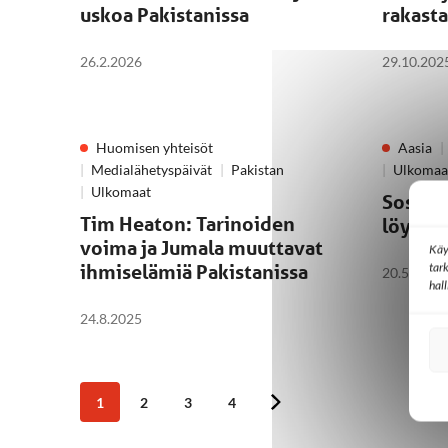
uskoa Pakistanissa
rakasta
26.2.2026
29.10.202
Huomisen yhteisöt
Aasia
Medialähetyspäivät
Pakistan
Ulkomaa
Ulkomaat
Sosiaa
Tim Heaton: Tarinoiden
löytämä
voima ja Jumala muuttavat
Käy
tar
ihmiselämiä Pakistanissa
20.5.2025
hal
24.8.2025
1
2
3
4