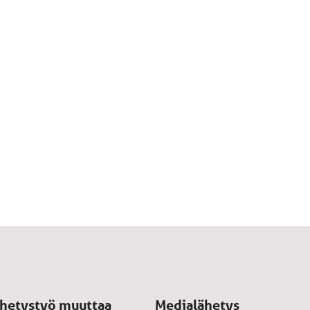
hetystyö muuttaa
Medialähetys