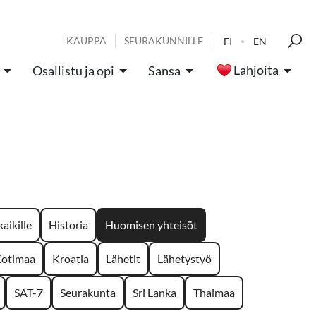
KAUPPA
SEURAKUNNILLE
FI
EN
Lahjoita
Osallistu ja opi
Sansa
aikille
Historia
Huomisen yhteisöt
otimaa
Kroatia
Lähetit
Lähetystyö
SAT-7
Seurakunta
Sri Lanka
Thaimaa