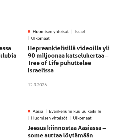
Huomisen yhteisöt
Israel
Ulkomaat
kassa
Hepreankielisillä videoilla yli
 klubia
90 miljoonaa katselukertaa –
Tree of Life puhuttelee
Israelissa
12.3.2026
Aasia
Evankeliumi kuuluu kaikille
Huomisen yhteisöt
Ulkomaat
Jeesus kiinnostaa Aasiassa –
some auttaa löytämään