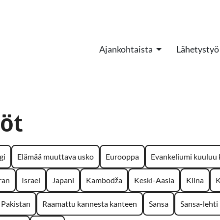
Ajankohtaista
Lähetystyö
öt
gi
Elämää muuttava usko
Eurooppa
Evankeliumi kuuluu k
ran
Israel
Japani
Kambodža
Keski-Aasia
Kiina
K
Pakistan
Raamattu kannesta kanteen
Sansa
Sansa-lehti