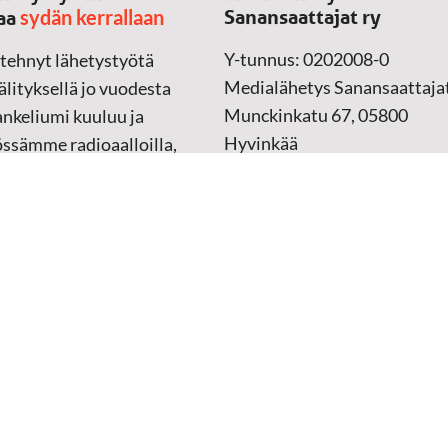
sydän kerrallaan
Sanansaattajat ry
aa
Y-tunnus: 0202008-0
 tehnyt lähetystyötä
Medialähetys Sanansaattajat
lityksellä jo vuodesta
Munckinkatu 67, 05800
nkeliumi kuuluu ja
Hyvinkää
össämme radioaalloilla,
ssa, verkossa ja
➔
Yhteydenottolomake
sessa mediassa ympäri
n. Kohtaamme ihmisen
Lahjoitustili:
lla kielellään, aidosti
FI37 5062 0320 0320 18
ellä.
Keräyslupa:
Manner-Suomi
RA/2020/1017
ankki
Verkkolaskutusosoite
 materiaali
(ostolaskut)
tu kannesta kanteen
i