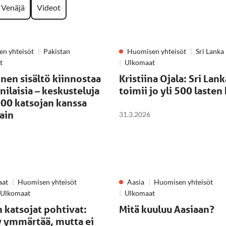
Venäjä
Videot
n yhteisöt
Pakistan
Huomisen yhteisöt
Sri Lanka
t
Ulkomaat
linen sisältö kiinnostaa
Kristiina Ojala: Sri Lan
nilaisia – keskusteluja
toimii jo yli 500 lasten
000 katsojan kanssa
ain
31.3.2026
aat
Huomisen yhteisöt
Aasia
Huomisen yhteisöt
Ulkomaat
Ulkomaat
 katsojat pohtivat:
Mitä kuuluu Aasiaan?
y ymmärtää, mutta ei