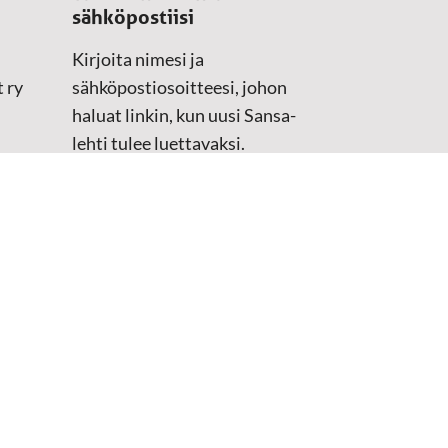
sähköpostiisi
Kirjoita nimesi ja
 ry
sähköpostiosoitteesi, johon
haluat linkin, kun uusi Sansa-
lehti tulee luettavaksi.
Tilaustiedot kirjataan
asiakasteristeriimme.
Sähköposti
(Pakollinen)
Etunimi
Sukunimi
Tarkistus