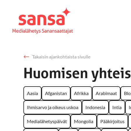
Takaisin ajankohtaista sivulle
Huomisen yhteis
Aasia
Afganistan
Afrikka
Arabimaat
Blo
Ihmisarvo ja oikeus uskoa
Indonesia
Intia
I
Medialähetyspäivät
Mongolia
Pääkirjoitus