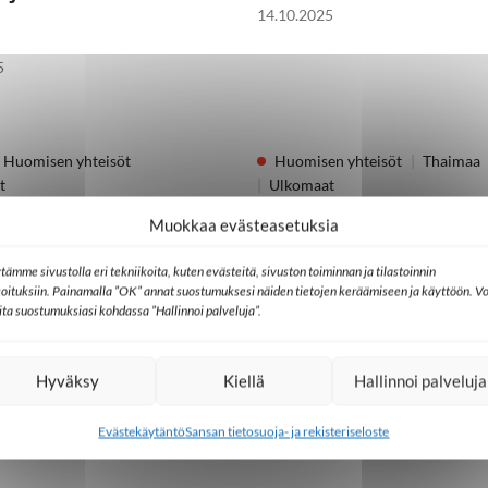
14.10.2025
5
Huomisen yhteisöt
Huomisen yhteisöt
Thaimaa
t
Ulkomaat
linen media auttaa
Kilpailu nuorten huomi
Muokkaa evästeasetuksia
än etsijöitä
on kovaa myös Thaima
tämme sivustolla eri tekniikoita, kuten evästeitä, sivuston toiminnan ja tilastoinnin
koituksiin. Painamalla ”OK” annat suostumuksesi näiden tietojen keräämiseen ja käyttöön. Vo
1.4.2025
lita suostumuksiasi kohdassa ”Hallinnoi palveluja”.
Hyväksy
Kiellä
Hallinnoi palveluja
Evästekäytäntö
Sansan tietosuoja- ja rekisteriseloste