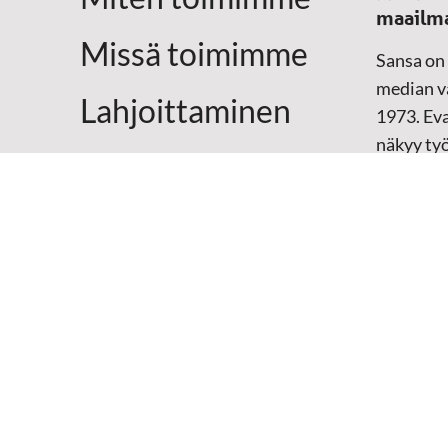
maailm
Missä toimimme
Sansa on
median vä
Lahjoittaminen
1973. Eva
näkyy ty
Yhteystiedot
televisio
sosiaali
maailma
hänen oma
arjen kesk
Mediap
➔
Sansan
➔
Raamat
materiaal