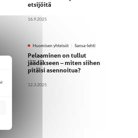
etsijöitä
16.9.2025
Huomisen yhteisöt
Sansa-lehti
Pelaaminen on tullut
osta
jäädäkseen – miten siihen
assa
pitäisi asennoitua?
it
12.3.2025