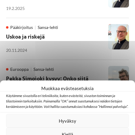
19.2.2025
Pääkirjoitus
Sansa-lehti
Uskoa ja riskejä
20.11.2024
Eurooppa
Sansa-lehti
Pekka Simojoki kysyy: Onko siitä
hyötyä?
Muokkaa evästeasetuksia
Käytämme sivustolla eri tekniikoita, kuten evästeitä, sivuston toiminnan ja
19.9.2024
tilastoinnin tarkoituksiin. Painamalla ”OK” annat suostumuksesi näiden tietojen
keräämiseen ja käyttöön. Voit hallita suostumuksiasi kohdassa ”Hallinnoi palveluja”.
Hyväksy
1
2
3
4
Kiellä