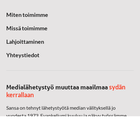
Miten toimimme
Missä toimimme
Lahjoittaminen
Yhteystiedot
sydän
Medialähetystyö muuttaa maailmaa
kerrallaan
Sansa on tehnyt lähetystyötä median välityksellä jo
vuodesta 1973. Evankeliumi kuuluu ja näkyy työssämme
radioaalloilla, televisiossa, verkossa ja sosiaalisessa
mediassa ympäri maailman. Kohtaamme ihmisen hänen
omalla kielellään, aidosti arjen keskellä.