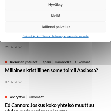
Hyväksy
05.08.2026
Kiellä
Kotimaa
Lähetystyö
Seurakunta
Hallinnoi palveluja
Heikki Kärhän kutsumuksena on evankeliumin
julistaminen
Evästekäytäntö
Sansan tietosuoja- ja rekisteriseloste
21.07.2026
Huomisen yhteisöt
Japani
Kambodža
Ulkomaat
Millainen kristillinen some toimii Aasiassa?
07.07.2026
Lähetystyö
Ulkomaat
Ed Cannon: Joskus koko yhteisö muuttuu