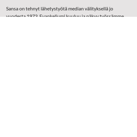
Sansa on tehnyt lähetystyötä median välityksellä jo
vuodesta 1973. Evankeliumi kuuluu ja näkyy työssämme
radioaalloilla, televisiossa, verkossa ja sosiaalisessa
mediassa ympäri maailman. Kohtaamme ihmisen hänen
omalla kielellään, aidosti arjen keskellä.
Mediapankki
➔
Sansan materiaali
➔
Raamattu kannesta kanteen materiaali
➔
Toivoa naisille materiaali
Medialähetys Sanansaattajat ry
Y-tunnus: 0202008-0
Medialähetys Sanansaattajat ry