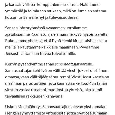
ja kansainvälisten kumppaniemme kanssa. Haluamme
ymmärtää ja toimia sen mukaan, mikä on Jumalan antama
kutsumus Sansalle nyt ja tulevaisuudessa.
Sansan johtoryhmässä avaamme vuorollamme
ajatuksiamme Raamatun ja elämämme kysymysten ääreltä.
Rukoilemme yhdessä, että Pyhä Henki kirkastaisi Jeesusta
meille ja kauttamme kaikkialle maailmaan. Pyydämme
Jeesusta antamaan toivoa toivottomille.
Kerran pysähdyimme sanan
sanansaattajat
äärelle.
Sanansaattajan tehtävä on välittää viesti, joka ei ole hänen
omansa, vaan välittäjäänsä suurempi. Viesti Jeesuksesta on
maailman paras uutinen, jota kannattaa kertoa. Kun tähän
viestiin vastaa useampi, muodostuu yhteisö, joka toimii
taivaallisen rakkauden kanavana.
Uskon Medialähetys Sanansaattajien olevan yksi Jumalan
Hengen synnyttämistä yhteisöistä, jotka ovat osa Jumalan