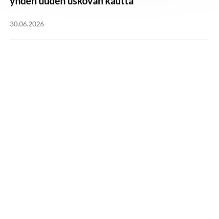
yhden uuden uskovan kautta
30.06.2026