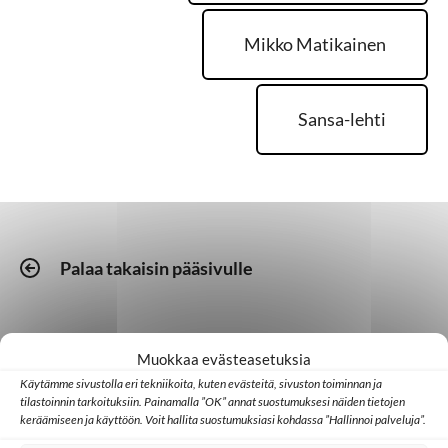
Mikko Matikainen
Sansa-lehti
Palaa takaisin pääsivulle
Kotimaa
Medialähetyspäivät
Seurakunta
Muokkaa evästeasetuksia
Vielä on kesäjuhlia
Käytämme sivustolla eri tekniikoita, kuten evästeitä, sivuston toiminnan ja
jäljellä! Medialähetyspäivät Lempäälässä 21.–
tilastoinnin tarkoituksiin. Painamalla ”OK” annat suostumuksesi näiden tietojen
keräämiseen ja käyttöön. Voit hallita suostumuksiasi kohdassa ”Hallinnoi palveluja”.
23. elokuuta