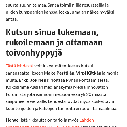
suurta suunnitelmaa. Sansa toimii niillä resursseilla ja
niiden kumppanien kanssa, jotka Jumalan näkee hyväksi
antaa.
Kutsun sinua lukemaan,
rukoilemaan ja ottamaan
toivonhyppyjä
Tästä lehdestä
voit lukea, miten Jeesus kutsui
sanansaattajikseen
Make Perttilän
,
Virpi Kätkän
ja monia
muita.
Erkki Jokinen
kirjoittaa Pyhän kohtaamisesta.
Kokosimme Aasian medianäkymiä Media Innovation
Forumista, jota isännöimme Suomessa yli 20 maasta
saapuneelle vieraalle. Lehdestä löydät myös koskettavia
kuuntelijoiden ja katsojien tarinoita eri puolilta maailmaa.
Hengellistä rikkautta on tarjolla myös
Lahden
Medialähetyspäivillä 22.–24. elokuuta
. Päivien otsikko on