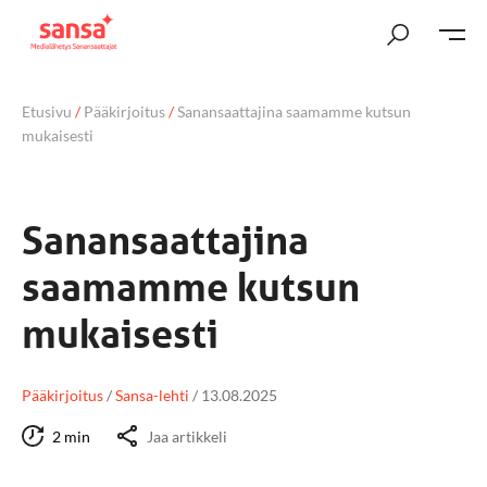
Etusivu
/
Pääkirjoitus
/
Sanansaattajina saamamme kutsun
mukaisesti
Sanansaattajina
saamamme kutsun
mukaisesti
Pääkirjoitus
/
Sansa-lehti
/
13.08.2025
2 min
Jaa artikkeli