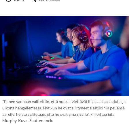
"Ennen vanhaan valitettiin, että nuoret viettävät liikaa aikaa kadulla ja
ulkona hengailemassa. Nyt kun he ovat siirtyneet sisätiloihin peliensä
äärelle, heistä valitetaan, että he ovat aina sisällä", kirjoittaa Eila
Murphy. Kuva: Shutterstock.