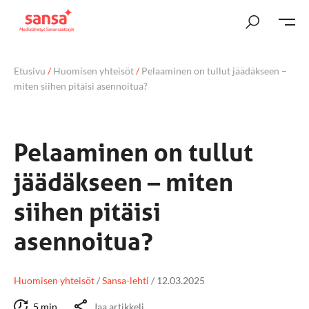
Etusivu
/
Huomisen yhteisöt
/
Pelaaminen on tullut jäädäkseen –
miten siihen pitäisi asennoitua?
Pelaaminen on tullut
jäädäkseen – miten
siihen pitäisi
asennoitua?
Huomisen yhteisöt
/
Sansa-lehti
/
12.03.2025
5 min
Jaa artikkeli