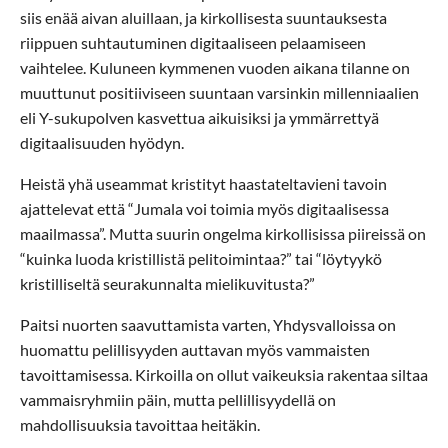
siis enää aivan aluillaan, ja kirkollisesta suuntauksesta
riippuen suhtautuminen digitaaliseen pelaamiseen
vaihtelee. Kuluneen kymmenen vuoden aikana tilanne on
muuttunut positiiviseen suuntaan varsinkin millenniaalien
eli Y-sukupolven kasvettua aikuisiksi ja ymmärrettyä
digitaalisuuden hyödyn.
Heistä yhä useammat kristityt haastateltavieni tavoin
ajattelevat että “Jumala voi toimia myös digitaalisessa
maailmassa”. Mutta suurin ongelma kirkollisissa piireissä on
“kuinka luoda kristillistä pelitoimintaa?” tai “löytyykö
kristilliseltä seurakunnalta mielikuvitusta?”
Paitsi nuorten saavuttamista varten, Yhdysvalloissa on
huomattu pelillisyyden auttavan myös vammaisten
tavoittamisessa. Kirkoilla on ollut vaikeuksia rakentaa siltaa
vammaisryhmiin päin, mutta pellillisyydellä on
mahdollisuuksia tavoittaa heitäkin.