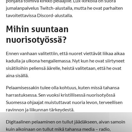
pohjalta toimiva kirkko pelaajille. Lux-kirkolla on suora
jumalanpalvelus Twitch-alustalla, mutta he ovat parhaiten
tavoitettavissa Discord-alustalla.
Mihin suuntaan
nuorisotyössä?
Ennen vanhaan valitettiin, että nuoret viettävät liikaa aikaa
kadulla ja ulkona hengailemassa. Nyt kun he ovat siirtyneet
sisätiloihin peliensä äärelle, heistä valitetaan, että he ovat
aina sisällä.
Pelaamisessakin tulee olla kohtuus, kuten missä tahansa
harrastuksessa. Sen vuoksi kristillisessä nuorisotyössä
Suomessa ohjaajat muistuttavat nuoria levon, terveellisen
ravinnon ja liikunnan tärkeydestä.
Digitaalinen pelaaminen on tullut jäädäkseen, aivan samoin
kuin aikoinaan on tullut mikä tahansa media – radio,