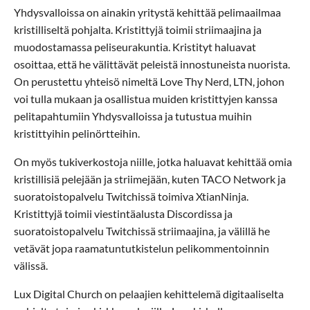
Yhdysvalloissa on ainakin yritystä kehittää pelimaailmaa
kristilliseltä pohjalta. Kristittyjä toimii striimaajina ja
muodostamassa peliseurakuntia. Kristityt haluavat
osoittaa, että he välittävät peleistä innostuneista nuorista.
On perustettu yhteisö nimeltä Love Thy Nerd, LTN, johon
voi tulla mukaan ja osallistua muiden kristittyjen kanssa
pelitapahtumiin Yhdysvalloissa ja tutustua muihin
kristittyihin pelinörtteihin.
On myös tukiverkostoja niille, jotka haluavat kehittää omia
kristillisiä pelejään ja striimejään, kuten TACO Network ja
suoratoistopalvelu Twitchissä toimiva XtianNinja.
Kristittyjä toimii viestintäalusta Discordissa ja
suoratoistopalvelu Twitchissä striimaajina, ja välillä he
vetävät jopa raamatuntutkistelun pelikommentoinnin
välissä.
Lux Digital Church on pelaajien kehittelemä digitaaliselta