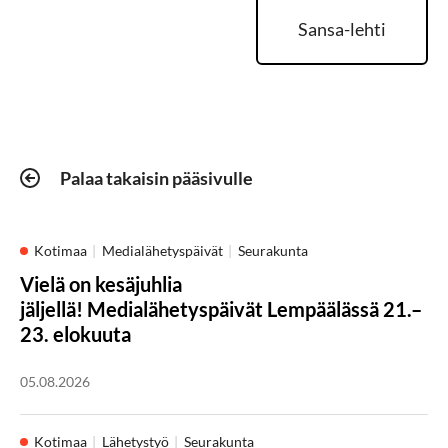
Sansa-lehti
Palaa takaisin pääsivulle
Kotimaa
Medialähetyspäivät
Seurakunta
Vielä on kesäjuhlia
jäljellä! Medialähetyspäivät Lempäälässä 21.–
23. elokuuta
05.08.2026
Kotimaa
Lähetystyö
Seurakunta