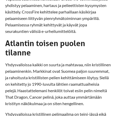
yhdistyy pelaaminen, hartaus ja pelieettisten kysymysten
käsittely. CrossFire kehittelee parhaillaan käsikirjaa
pelaamiseen liittyvän pienryhmätoiminnan ympärillä.
Pelaamisessa ryhmät kehittyvät ja käyvät jopa
seurakuntien välisiä e-urheilumittelöitä.
Atlantin toisen puolen
tilanne
Yhdysvalloissa kaikki on suurta ja mahtavaa, niin kristillinen
pelaaminenkin. Markkinat ovat Suomea paljon suuremmat,
ja rahoitusta kristillisten pelien kehittämiseen löytyy. Siellä
on kehitetty jo 1990-luvulta lähtien raamattuaiheisia
pelejä. Haastattelemani henkilöt toivat esiin pelin nimeltä
That Dragon, Cancer pelinä, joka auttaa ymmärtämään
kristityn näkökulmaa ja on siten hengellinen.
Yhdysvalloissa kristillinen pelimaailma on teini-iässä eikä