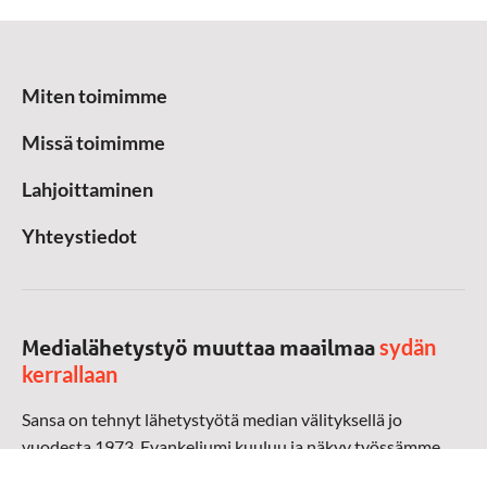
Miten toimimme
Missä toimimme
Lahjoittaminen
Yhteystiedot
sydän
Medialähetystyö muuttaa maailmaa
kerrallaan
Sansa on tehnyt lähetystyötä median välityksellä jo
vuodesta 1973. Evankeliumi kuuluu ja näkyy työssämme
radioaalloilla, televisiossa, verkossa ja sosiaalisessa