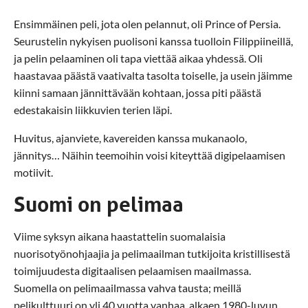
Ensimmäinen peli, jota olen pelannut, oli Prince of Persia.
Seurustelin nykyisen puolisoni kanssa tuolloin Filippiineillä,
ja pelin pelaaminen oli tapa viettää aikaa yhdessä. Oli
haastavaa päästä vaativalta tasolta toiselle, ja usein jäimme
kiinni samaan jännittävään kohtaan, jossa piti päästä
edestakaisin liikkuvien terien läpi.
Huvitus, ajanviete, kavereiden kanssa mukanaolo,
jännitys… Näihin teemoihin voisi kiteyttää digipelaamisen
motiivit.
Suomi on pelimaa
Viime syksyn aikana haastattelin suomalaisia
nuorisotyönohjaajia ja pelimaailman tutkijoita kristillisestä
toimijuudesta digitaalisen pelaamisen maailmassa.
Suomella on pelimaailmassa vahva tausta; meillä
pelikulttuuri on yli 40 vuotta vanhaa, alkaen 1980-luvun