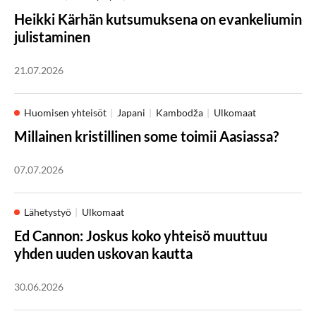
Heikki Kärhän kutsumuksena on evankeliumin
julistaminen
21.07.2026
Huomisen yhteisöt
Japani
Kambodža
Ulkomaat
Millainen kristillinen some toimii Aasiassa?
07.07.2026
Lähetystyö
Ulkomaat
Ed Cannon: Joskus koko yhteisö muuttuu
yhden uuden uskovan kautta
30.06.2026