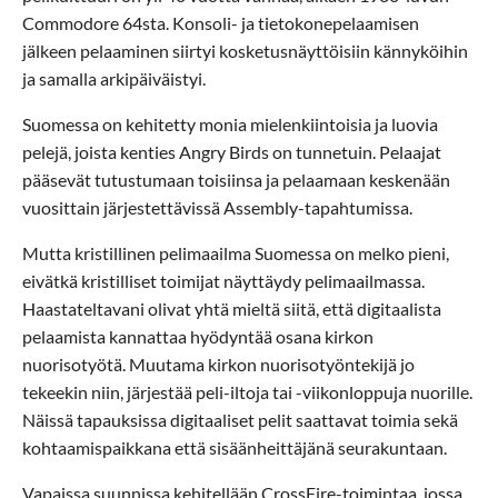
Commodore 64sta. Konsoli- ja tietokonepelaamisen
jälkeen pelaaminen siirtyi kosketusnäyttöisiin kännyköihin
ja samalla arkipäiväistyi.
Suomessa on kehitetty monia mielenkiintoisia ja luovia
pelejä, joista kenties Angry Birds on tunnetuin. Pelaajat
pääsevät tutustumaan toisiinsa ja pelaamaan keskenään
vuosittain järjestettävissä Assembly-tapahtumissa.
Mutta kristillinen pelimaailma Suomessa on melko pieni,
eivätkä kristilliset toimijat näyttäydy pelimaailmassa.
Haastateltavani olivat yhtä mieltä siitä, että digitaalista
pelaamista kannattaa hyödyntää osana kirkon
nuorisotyötä. Muutama kirkon nuorisotyöntekijä jo
tekeekin niin, järjestää peli-iltoja tai -viikonloppuja nuorille.
Näissä tapauksissa digitaaliset pelit saattavat toimia sekä
kohtaamispaikkana että sisäänheittäjänä seurakuntaan.
Vapaissa suunnissa kehitellään CrossFire-toimintaa, jossa