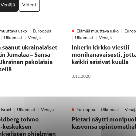
Venäjä
Videot
muuttava usko
Eurooppa
Elämää muuttava usko
Euro
Ulkomaat
Venäjä
Ulkomaat
Venäjä
 saanut ukrainalaiset
Inkerin kirkko viestii
än Jumalaa – Sansa
monikanavaisesti, jott
Ukrainan pakolaisia
kaikki saisivat kuulla
sellä
3.11.2020
Israel
Ulkomaat
Venäjä
Eurooppa
Ulkomaat
Venäj
oldberg toivoo
Pietari näytti monipuol
i-keskuksen
kasvonsa opintomatkala
nkielisten ohjelmien