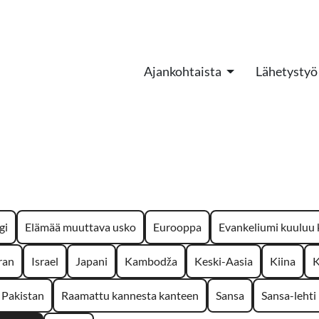
Ajankohtaista
Lähetystyö
gi
Elämää muuttava usko
Eurooppa
Evankeliumi kuuluu k
ran
Israel
Japani
Kambodža
Keski-Aasia
Kiina
K
Pakistan
Raamattu kannesta kanteen
Sansa
Sansa-lehti