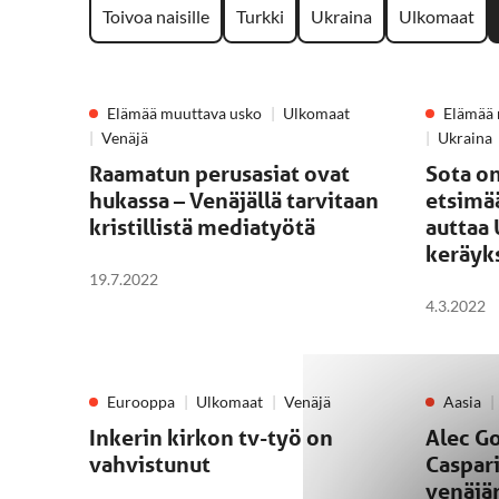
Toivoa naisille
Turkki
Ukraina
Ulkomaat
Elämää muuttava usko
Ulkomaat
Elämää 
Venäjä
Ukraina
Raamatun perusasiat ovat
Sota on
hukassa – Venäjällä tarvitaan
etsimä
kristillistä mediatyötä
auttaa 
keräyk
19.7.2022
4.3.2022
Eurooppa
Ulkomaat
Venäjä
Aasia
Inkerin kirkon tv-työ on
Alec G
vahvistunut
Caspar
venäjä