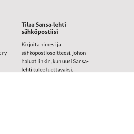
Tilaa Sansa-lehti
sähköpostiisi
Kirjoita nimesi ja
 ry
sähköpostiosoitteesi, johon
haluat linkin, kun uusi Sansa-
lehti tulee luettavaksi.
Tilaustiedot kirjataan
asiakasteristeriimme.
Sähköposti
(Pakollinen)
Etunimi
Sukunimi