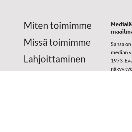
Miten toimimme
Medialä
maailm
Missä toimimme
Sansa on
median vä
Lahjoittaminen
1973. Eva
näkyy ty
Yhteystiedot
televisio
sosiaali
maailma
hänen oma
arjen kesk
Mediap