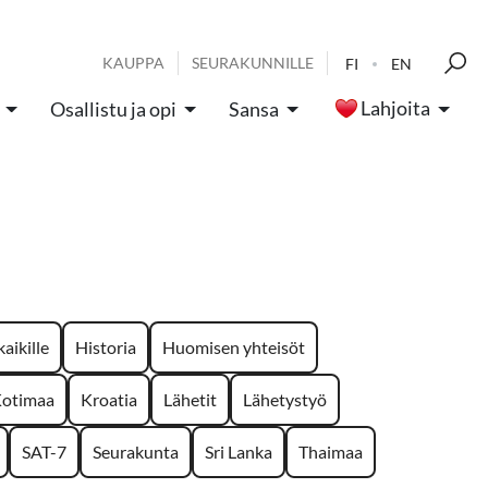
KAUPPA
SEURAKUNNILLE
FI
EN
Lahjoita
Osallistu ja opi
Sansa
aikille
Historia
Huomisen yhteisöt
otimaa
Kroatia
Lähetit
Lähetystyö
SAT-7
Seurakunta
Sri Lanka
Thaimaa