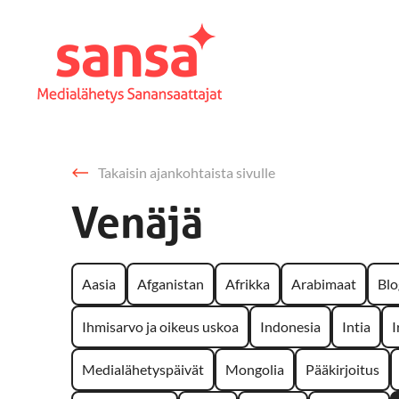
Takaisin ajankohtaista sivulle
Venäjä
Aasia
Afganistan
Afrikka
Arabimaat
Blo
Ihmisarvo ja oikeus uskoa
Indonesia
Intia
I
Medialähetyspäivät
Mongolia
Pääkirjoitus