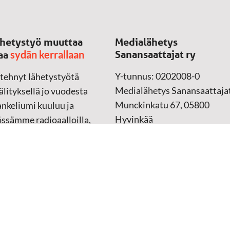
hetystyö muuttaa
Medialähetys
sydän kerrallaan
Sanansaattajat ry
aa
Y-tunnus: 0202008-0
 tehnyt lähetystyötä
Medialähetys Sanansaattajat
lityksellä jo vuodesta
Munckinkatu 67, 05800
nkeliumi kuuluu ja
Hyvinkää
össämme radioaalloilla,
ssa, verkossa ja
➔
Yhteydenottolomake
sessa mediassa ympäri
n. Kohtaamme ihmisen
Lahjoitustili:
lla kielellään, aidosti
FI37 5062 0320 0320 18
ellä.
Keräyslupa:
Manner-Suomi
RA/2020/1017
ankki