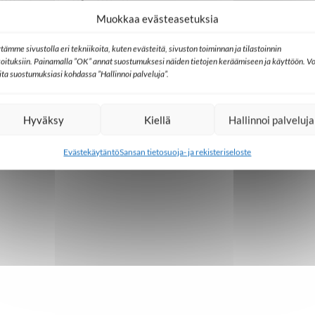
lta aihe-ehdotuksia
19.9.2017
Muokkaa evästeasetuksia
7
tämme sivustolla eri tekniikoita, kuten evästeitä, sivuston toiminnan ja tilastoinnin
koituksiin. Painamalla ”OK” annat suostumuksesi näiden tietojen keräämiseen ja käyttöön. Vo
lita suostumuksiasi kohdassa ”Hallinnoi palveluja”.
Hyväksy
Kiellä
Hallinnoi palveluja
Evästekäytäntö
Sansan tietosuoja- ja rekisteriseloste