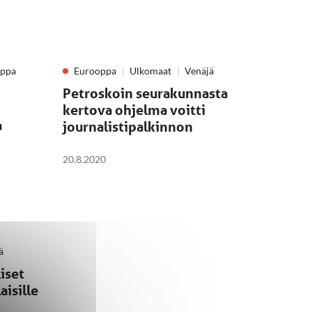
oppa
Eurooppa
Ulkomaat
Venäjä
Petroskoin seurakunnasta
kertova ohjelma voitti
a
journalistipalkinnon
20.8.2020
ä
iset
isille