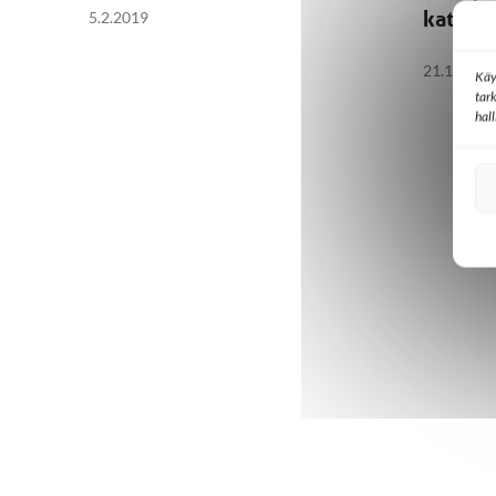
katsoji
5.2.2019
21.12.201
Käy
tar
hal