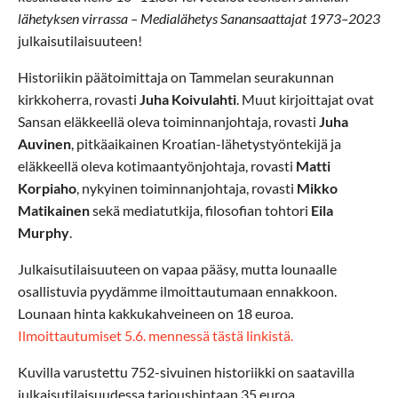
lähetyksen virrassa – Medialähetys Sanansaattajat 1973–2023
julkaisutilaisuuteen!
Historiikin päätoimittaja on Tammelan seurakunnan
kirkkoherra, rovasti
Juha Koivulahti
. Muut kirjoittajat ovat
Sansan eläkkeellä oleva toiminnanjohtaja, rovasti
Juha
Auvinen
, pitkäaikainen Kroatian-lähetystyöntekijä ja
eläkkeellä oleva kotimaantyönjohtaja, rovasti
Matti
Korpiaho
, nykyinen toiminnanjohtaja, rovasti
Mikko
Matikainen
sekä mediatutkija, filosofian tohtori
Eila
Murphy
.
Julkaisutilaisuuteen on vapaa pääsy, mutta lounaalle
osallistuvia pyydämme ilmoittautumaan ennakkoon.
Lounaan hinta kakkukahveineen on 18 euroa.
Ilmoittautumiset 5.6. mennessä tästä linkistä.
Kuvilla varustettu 752-sivuinen historiikki on saatavilla
julkaisutilaisuudessa tarjoushintaan 35 euroa.