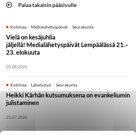
Palaa takaisin pääsivulle
Kotimaa
Medialähetyspäivät
Seurakunta
Vielä on kesäjuhlia
jäljellä! Medialähetyspäivät Lempäälässä 21.–
23. elokuuta
05.08.2026
Kotimaa
Lähetystyö
Seurakunta
Heikki Kärhän kutsumuksena on evankeliumin
julistaminen
21.07.2026
Huomisen yhteisöt
Japani
Kambodža
Ulkomaat