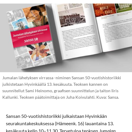
Jumalan lähetyksen virrassa -niminen Sansan 50-vuotishistoriikki
julkistetaan Hyvinkäällä 13. kesäkuuta. Teoksen kannen on
suunnitellut Sami Heinomo, graafisen suunnittelun ja taiton Iiris
Kallunki. Teoksen päätoimittaja on Juha Koivulahti. Kuva: Sansa.
Sansan 50-vuotishistoriikki julkaistaan Hyvinkään
seurakuntakeskuksessa (Hämeenk. 16) lauantaina 13.
kesäkuuta kello 10–11.30. Tervetuloa teoksen
Jumalan