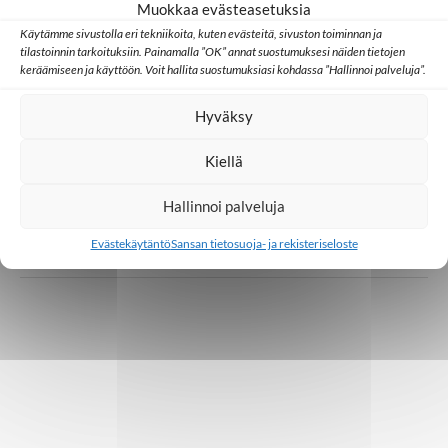
Muokkaa evästeasetuksia
Millainen kristillinen some toimii Aasiassa?
Käytämme sivustolla eri tekniikoita, kuten evästeitä, sivuston toiminnan ja
tilastoinnin tarkoituksiin. Painamalla ”OK” annat suostumuksesi näiden tietojen
keräämiseen ja käyttöön. Voit hallita suostumuksiasi kohdassa ”Hallinnoi palveluja”.
07.07.2026
Hyväksy
Lähetystyö
Ulkomaat
Kiellä
Ed Cannon: Joskus koko yhteisö muuttuu
yhden uuden uskovan kautta
Hallinnoi palveluja
Evästekäytäntö
Sansan tietosuoja- ja rekisteriseloste
30.06.2026