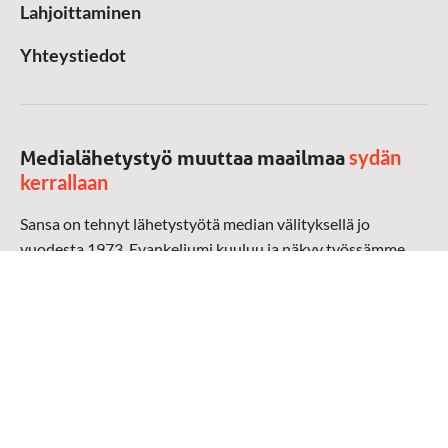
Lahjoittaminen
Yhteystiedot
sydän
Medialähetystyö muuttaa maailmaa
kerrallaan
Sansa on tehnyt lähetystyötä median välityksellä jo
vuodesta 1973. Evankeliumi kuuluu ja näkyy työssämme
radioaalloilla, televisiossa, verkossa ja sosiaalisessa
mediassa ympäri maailman. Kohtaamme ihmisen hänen
omalla kielellään, aidosti arjen keskellä.
Mediapankki
➔
Sansan materiaali
➔
Raamattu kannesta kanteen materiaali