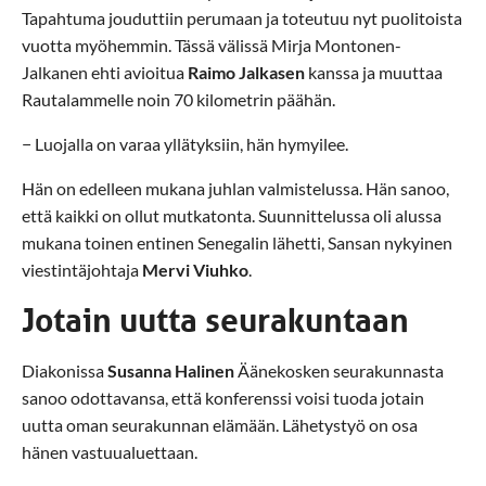
Tapahtuma jouduttiin perumaan ja toteutuu nyt puolitoista
vuotta myöhemmin. Tässä välissä Mirja Montonen-
Jalkanen ehti avioitua
Raimo Jalkasen
kanssa ja muuttaa
Rautalammelle noin 70 kilometrin päähän.
− Luojalla on varaa yllätyksiin, hän hymyilee.
Hän on edelleen mukana juhlan valmistelussa. Hän sanoo,
että kaikki on ollut mutkatonta. Suunnittelussa oli alussa
mukana toinen entinen Senegalin lähetti, Sansan nykyinen
viestintäjohtaja
Mervi Viuhko
.
Jotain uutta seurakuntaan
Diakonissa
Susanna Halinen
Äänekosken seurakunnasta
sanoo odottavansa, että konferenssi voisi tuoda jotain
uutta oman seurakunnan elämään. Lähetystyö on osa
hänen vastuualuettaan.