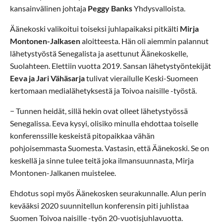
kansainvälinen johtaja
Peggy Banks
Yhdysvalloista.
Äänekoski valikoitui toiseksi juhlapaikaksi pitkälti
Mirja
Montonen-Jalkasen
aloitteesta. Hän oli aiemmin palannut
lähetystyöstä Senegalista ja asettunut Äänekoskelle,
Suolahteen. Elettiin vuotta 2019. Sansan lähetystyöntekijät
Eeva ja Jari Vähäsarja
tulivat vierailulle Keski-Suomeen
kertomaan medialähetyksestä ja Toivoa naisille -työstä.
− Tunnen heidät, sillä hekin ovat olleet lähetystyössä
Senegalissa. Eeva kysyi, olisiko minulla ehdottaa toiselle
konferenssille keskeistä pitopaikkaa vähän
pohjoisemmasta Suomesta. Vastasin, että Äänekoski. Se on
keskellä ja sinne tulee teitä joka ilmansuunnasta, Mirja
Montonen-Jalkanen muistelee.
Ehdotus sopi myös Äänekosken seurakunnalle. Alun perin
kevääksi 2020 suunnitellun konferensin piti juhlistaa
Suomen Toivoa naisille -työn 20-vuotisjuhlavuotta.