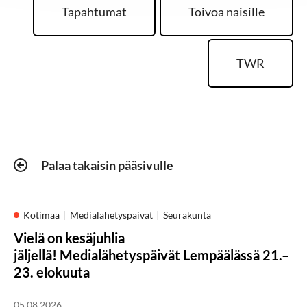
Tapahtumat
Toivoa naisille
TWR
Palaa takaisin pääsivulle
Kotimaa
Medialähetyspäivät
Seurakunta
Vielä on kesäjuhlia
jäljellä! Medialähetyspäivät Lempäälässä 21.–
23. elokuuta
05.08.2026