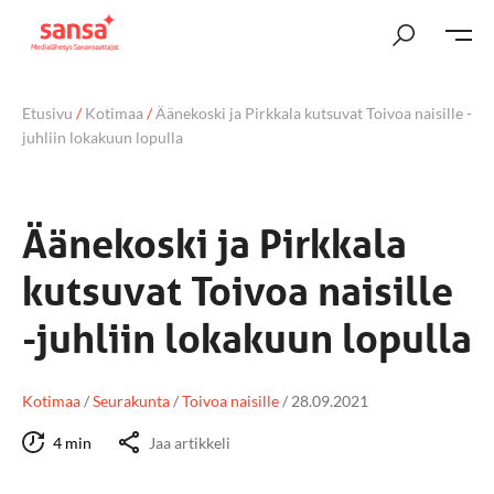
Etusivu
/
Kotimaa
/
Äänekoski ja Pirkkala kutsuvat Toivoa naisille -
juhliin lokakuun lopulla
Äänekoski ja Pirkkala
kutsuvat Toivoa naisille
-juhliin lokakuun lopulla
Kotimaa
/
Seurakunta
/
Toivoa naisille
/
28.09.2021
4 min
Jaa artikkeli