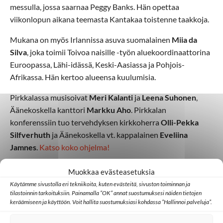
messulla, jossa saarnaa Peggy Banks. Hän opettaa
viikonlopun aikana teemasta Kantakaa toistenne taakkoja.
Mukana on myös Irlannissa asuva suomalainen
Miia da
Silva
, joka toimii Toivoa naisille -työn aluekoordinaattorina
Euroopassa, Lähi-idässä, Keski-Aasiassa ja Pohjois-
Afrikassa. Hän kertoo alueensa kuulumisia.
Pirkkalassa musisoivat
Meri Kalanti
ja
Leena Suhonen
,
Äänekoskella kanttori
Markku Aho
. Pirkkalan
konferenssiin tuo tervehdyksen kirkkoherra
Olli-Pekka
Silfverhuth
ja Äänekoskella vt. kappalainen
Eveliina
Jamnes
.
Katso koko ohjelma!
Ilmoittautuminen nettilomakkeella
Pirkkalan konferenssiin
Muokkaa evästeasetuksia
20.10. mennessä
ja
Äänekosken konferenssiin 20.10.
Käytämme sivustolla eri tekniikoita, kuten evästeitä, sivuston toiminnan ja
mennessä
tai puhelimitse 019 457 7700.
tilastoinnin tarkoituksiin. Painamalla ”OK” annat suostumuksesi näiden tietojen
keräämiseen ja käyttöön. Voit hallita suostumuksiasi kohdassa ”Hallinnoi palveluja”.
Osallistumismaksu 25 euroa maksetaan paikan päällä.