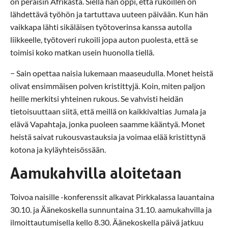
on peräisin Afrikasta. Siellä hän oppi, että rukoillen on
lähdettävä työhön ja tartuttava uuteen päivään. Kun hän
vaikkapa lähti sikäläisen työtoverinsa kanssa autolla
liikkeelle, työtoveri rukoili jopa auton puolesta, että se
toimisi koko matkan usein huonolla tiellä.
− Sain opettaa naisia lukemaan maaseudulla. Monet heistä
olivat ensimmäisen polven kristittyjä. Koin, miten paljon
heille merkitsi yhteinen rukous. Se vahvisti heidän
tietoisuuttaan siitä, että meillä on kaikkivaltias Jumala ja
elävä Vapahtaja, jonka puoleen saamme kääntyä. Monet
heistä saivat rukousvastauksia ja voimaa elää kristittynä
kotona ja kyläyhteisössään.
Aamukahvilla aloitetaan
Toivoa naisille -konferenssit alkavat Pirkkalassa lauantaina
30.10. ja Äänekoskella sunnuntaina 31.10. aamukahvilla ja
ilmoittautumisella kello 8.30. Äänekoskella päivä jatkuu