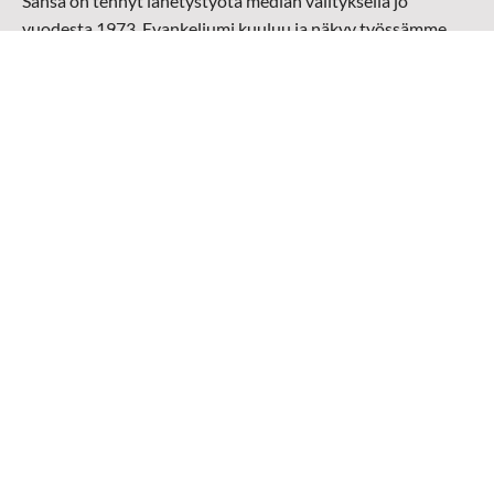
Sansa on tehnyt lähetystyötä median välityksellä jo
vuodesta 1973. Evankeliumi kuuluu ja näkyy työssämme
radioaalloilla, televisiossa, verkossa ja sosiaalisessa
mediassa ympäri maailman. Kohtaamme ihmisen hänen
omalla kielellään, aidosti arjen keskellä.
Mediapankki
➔
Sansan materiaali
➔
Raamattu kannesta kanteen materiaali
➔
Toivoa naisille materiaali
Medialähetys Sanansaattajat ry
Y-tunnus: 0202008-0
Medialähetys Sanansaattajat ry
Munckinkatu 67, 05800 Hyvinkää