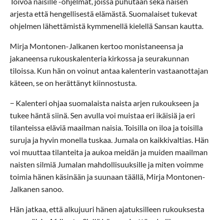
Toivoa naisille -ohjelmat, joissa puhutaan sekä naisen
arjesta että hengellisestä elämästä. Suomalaiset tukevat
ohjelmen lähettämistä kymmenellä kielellä Sansan kautta.
Mirja Montonen-Jalkanen kertoo monistaneensa ja
jakaneensa rukouskalenteria kirkossa ja seurakunnan
tiloissa. Kun hän on voinut antaa kalenterin vastaanottajan
käteen, se on herättänyt kiinnostusta.
− Kalenteri ohjaa suomalaista naista arjen rukoukseen ja
tukee häntä siinä. Sen avulla voi muistaa eri ikäisiä ja eri
tilanteissa eläviä maailman naisia. Toisilla on iloa ja toisilla
suruja ja hyvin monella tuskaa. Jumala on kaikkivaltias. Hän
voi muuttaa tilanteita ja aukoa meidän ja muiden maailman
naisten silmiä Jumalan mahdollisuuksille ja miten voimme
toimia hänen käsinään ja suunaan täällä, Mirja Montonen-
Jalkanen sanoo.
Hän jatkaa, että alkujuuri hänen ajatuksilleen rukouksesta