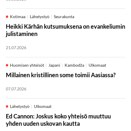
Kotimaa
Lähetystyö
Seurakunta
Heikki Kärhän kutsumuksena on evankeliumin
julistaminen
21.07.2026
Huomisen yhteisöt
Japani
Kambodža
Ulkomaat
Millainen kristillinen some toimii Aasiassa?
07.07.2026
Lähetystyö
Ulkomaat
Ed Cannon: Joskus koko yhteisö muuttuu
yhden uuden uskovan kautta