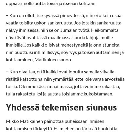
oppia armollisuutta toisia ja itseään kohtaan.
− Kun on ollut itse syvässä pimeydessä, niin ei oikein osaa
vaatia toisilta uskon sankaruutta. Jos jotakin sankaruutta
näkyy ihmisessä, niin se on Jumalan työtä. Heikommalta
näyttävät ovat tässä maailmassa suuria lahjoja muille
ihmisille. Jos kaikki olisivat menestyneitä ja onnistuneita,
niin puuttuisi inhimillisyys, nöyryys ja toisen auttaminen ja
kohtaaminen, Matikainen sanoo.
− Kun oivaltaa, että kaikki ovat lopulta samalla viivalla
ristiltä katsottuna, niin ymmärtää, ettei ole varaa arvostella
toisia. Olemme tässä maailmassa, jotta voimme rakastaa,
tulla rakastetuiksi ja auttaa toisiamme kukoistamaan.
Yhdessä tekemisen siunaus
Mikko Matikainen painottaa puheissaan ihmisen
kohtaamisen tärkeyttä. Esimiehen on tärkeää huolehtia