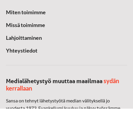
Miten toimimme
Missä toimimme
Lahjoittaminen
Yhteystiedot
sydän
Medialähetystyö muuttaa maailmaa
kerrallaan
Sansa on tehnyt lähetystyötä median välityksellä jo
vuodesta 1973. Evankeliumi kuuluu ja näkyy työssämme
radioaalloilla, televisiossa, verkossa ja sosiaalisessa
mediassa ympäri maailman. Kohtaamme ihmisen hänen
omalla kielellään, aidosti arjen keskellä.