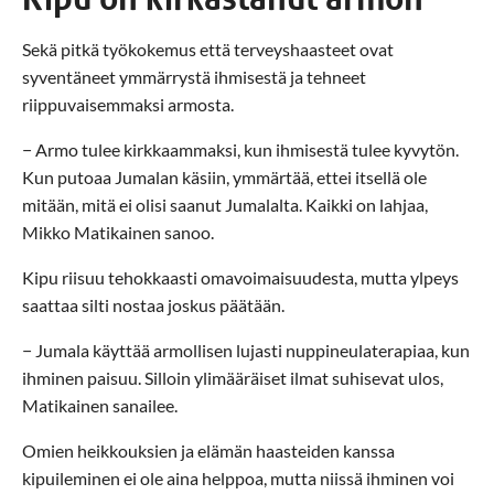
Sekä pitkä työkokemus että terveyshaasteet ovat
syventäneet ymmärrystä ihmisestä ja tehneet
riippuvaisemmaksi armosta.
− Armo tulee kirkkaammaksi, kun ihmisestä tulee kyvytön.
Kun putoaa Jumalan käsiin, ymmärtää, ettei itsellä ole
mitään, mitä ei olisi saanut Jumalalta. Kaikki on lahjaa,
Mikko Matikainen sanoo.
Kipu riisuu tehokkaasti omavoimaisuudesta, mutta ylpeys
saattaa silti nostaa joskus päätään.
− Jumala käyttää armollisen lujasti nuppineulaterapiaa, kun
ihminen paisuu. Silloin ylimääräiset ilmat suhisevat ulos,
Matikainen sanailee.
Omien heikkouksien ja elämän haasteiden kanssa
kipuileminen ei ole aina helppoa, mutta niissä ihminen voi