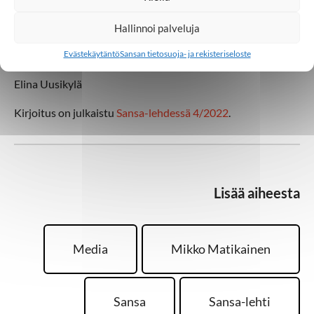
joka voi tuoda ihmiset Jumalan luokse.
Hallinnoi palveluja
− Kun teemme yhdessä jotain itseämme suurempaa, se tuo
Evästekäytäntö
Sansan tietosuoja- ja rekisteriseloste
merkitystä elämään ja sillä on myös iankaikkista merkitystä.
Elina Uusikylä
Kirjoitus on julkaistu
Sansa-lehdessä 4/2022
.
Lisää aiheesta
Media
Mikko Matikainen
Sansa
Sansa-lehti