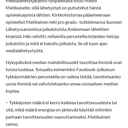
Medialähetysjärjestö työpaikkana istuu Mikko
Matikaiselle, sillä lähetystyö on puhutellut häntä
opiskeluajoista lähtien. Kirkkohistoriaa pääaineenaan
opiskellut Matikainen teki pro gradu -tutkielmansa Suomen
Lähetyssanomissa julkaistuista Ambomaan lähettien
kirjeistä. Hän selvitti, millaisilla perusteilla kirjeiden tietoja
julkaistiin ja mitä ei haluttu julkaista. Se oli tuon ajan
medialähetystyötä.
Nykypäivänä median mahdollisuudet tavoittaa ihmisiä ovat
toista luokkaa. Toisaalta esimerkiksi Facebook-julkaisun
tykkäysmäärien perusteella on vaikea tietää, tavoitetaanko
uusia ihmisiä vai vahvistetaanko omaa sosiaalisen median
kuplaa.
− Tykkäysten määrä ei kerro kaikkea tavoittavuudesta tai
sitä, mikä määrä energiaa on järkevää käyttää mihinkin
parhaan tavoittavuuden saavuttamiseksi, Matikainen
sanoo.