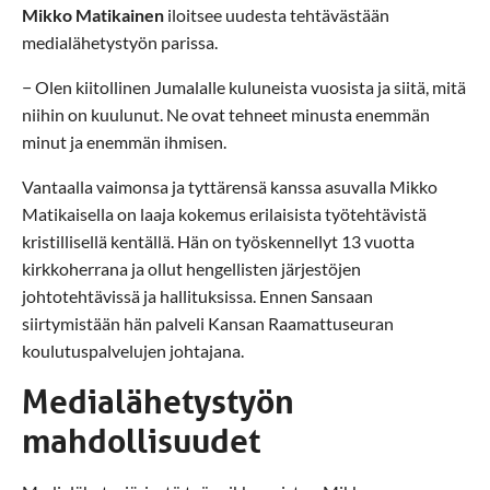
Mikko Matikainen
iloitsee uudesta tehtävästään
medialähetystyön parissa.
− Olen kiitollinen Jumalalle kuluneista vuosista ja siitä, mitä
niihin on kuulunut. Ne ovat tehneet minusta enemmän
minut ja enemmän ihmisen.
Vantaalla vaimonsa ja tyttärensä kanssa asuvalla Mikko
Matikaisella on laaja kokemus erilaisista työtehtävistä
kristillisellä kentällä. Hän on työskennellyt 13 vuotta
kirkkoherrana ja ollut hengellisten järjestöjen
johtotehtävissä ja hallituksissa. Ennen Sansaan
siirtymistään hän palveli Kansan Raamattuseuran
koulutuspalvelujen johtajana.
Medialähetystyön
mahdollisuudet