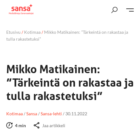
Etusivu
/
Kotimaa
/
Mikko Matikainen: ”Tärkeintä on rakastaa ja
tulla rakastetuksi”
Mikko Matikainen:
”Tärkeintä on rakastaa ja
tulla rakastetuksi”
Kotimaa
/
Sansa
/
Sansa-lehti
/
30.11.2022
4 min
Jaa artikkeli