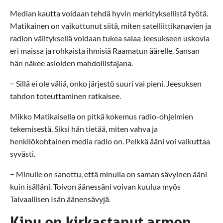
Median kautta voidaan tehdä hyvin merkityksellistä työtä.
Matikainen on vaikuttunut siitä, miten satelliittikanavien ja
radion välityksellä voidaan tukea salaa Jeesukseen uskovia
eri maissa ja rohkaista ihmisiä Raamatun äärelle. Sansan
hän näkee asioiden mahdollistajana.
− Sillä ei ole väliä, onko järjestö suuri vai pieni. Jeesuksen
tahdon toteuttaminen ratkaisee.
Mikko Matikaisella on pitkä kokemus radio-ohjelmien
tekemisestä. Siksi hän tietää, miten vahva ja
henkilökohtainen media radio on. Pelkkä ääni voi vaikuttaa
syvästi.
− Minulle on sanottu, että minulla on saman sävyinen ääni
kuin isälläni. Toivon äänessäni voivan kuulua myös
Taivaallisen Isän äänensävyjä.
Kipu on kirkastanut armon