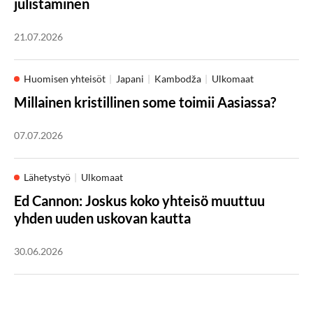
julistaminen
21.07.2026
Huomisen yhteisöt
Japani
Kambodža
Ulkomaat
Millainen kristillinen some toimii Aasiassa?
07.07.2026
Lähetystyö
Ulkomaat
Ed Cannon: Joskus koko yhteisö muuttuu
yhden uuden uskovan kautta
30.06.2026