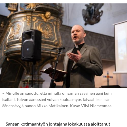
− Minulle on sanottu, että minulla on saman sävyinen ääni kuin
isälläni. Toivon äänessäni voivan kuulua myös Taivaallisen Isän
äänensävyjä, sanoo Mikko Matikainen. Kuva: Viivi Niemenmaa.
Sansan kotimaantyön johtajana lokakuussa aloittanut