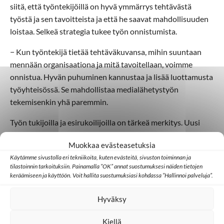
siitä, että työntekijöillä on hyvä ymmärrys tehtävästä
työstä ja sen tavoitteista ja että he saavat mahdollisuuden
loistaa. Selkeä strategia tukee työn onnistumista.
− Kun työntekijä tietää tehtäväkuvansa, mihin suuntaan
mennään organisaationa ja mitä tavoitellaan, voimme
onnistua. Hyvän puhuminen kannustaa ja lisää luottamusta
työyhteisössä. Se mahdollistaa medialähetystyön
tekemisenkin yhä paremmin.
Työn tukijoilla ja esirukoilijoilla on tärkeä merkitys. Uusi
kotimaantyön johtaja muistuttaa, ettei työtä tehdä yksin
Muokkaa evästeasetuksia
vaan yhdessä niiden ihmisten hyväksi, jotka eivät vielä
Käytämme sivustolla eri tekniikoita, kuten evästeitä, sivuston toiminnan ja
tunne Jeesusta.
tilastoinnin tarkoituksiin. Painamalla ”OK” annat suostumuksesi näiden tietojen
keräämiseen ja käyttöön. Voit hallita suostumuksiasi kohdassa ”Hallinnoi palveluja”.
− Meidän tulee olla Jumalan valtakunta ensin -ihmisiä eli
tehdä työtä eri kristillisistä taustoista tulevien kanssa.
Hyväksy
Silloin Jeesuksen rukous “että he yhtä olisivat” toteutuu. Se
on ainoa uskottava ja valloittava ei-verbaalinen todistus,
Kiellä