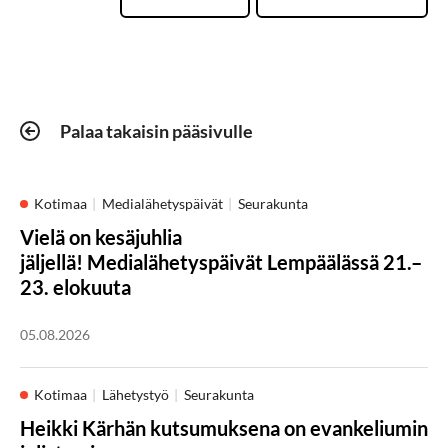
Palaa takaisin pääsivulle
Kotimaa
Medialähetyspäivät
Seurakunta
Vielä on kesäjuhlia
jäljellä! Medialähetyspäivät Lempäälässä 21.–
23. elokuuta
05.08.2026
Kotimaa
Lähetystyö
Seurakunta
Heikki Kärhän kutsumuksena on evankeliumin