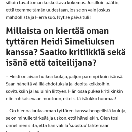
silloin tavattoman koskettava kokemus. Jo silloin päätin,
että teemme tämän uudestaan, jos se on vain joskus
mahdollista ja Herra suo. Nyt se päivä tuli!
Millaista on kiertää oman
tyttären Heidi Simeliuksen
kanssa? Saatko kritiikkiä sekä
isänä että taiteilijana?
– Heidi on aivan huikea laulaja, paljon parempi kuin isänsä.
Saan häneltä välillä ehdotuksia ja ideoita keikkoihin,
sovituksiin ja lauluihin liittyen. Hän osaa pukea kritiikinkin
niin rohkaisevaan muotoon, ettei sitä isäukko huomaa!
– On hienoa laulaa oman tyttären kanssa hengellisiä lauluja,
se on minulle tärkeää ja uskon, että hänellekin. Olen tosi
onnellinen siitä, että hän välillä ’suostuu’ lähtemään