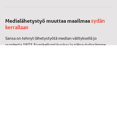
sydän
Medialähetystyö muuttaa maailmaa
kerrallaan
Sansa on tehnyt lähetystyötä median välityksellä jo
vuodesta 1973. Evankeliumi kuuluu ja näkyy työssämme
radioaalloilla, televisiossa, verkossa ja sosiaalisessa
mediassa ympäri maailman. Kohtaamme ihmisen hänen
omalla kielellään, aidosti arjen keskellä.
Mediapankki
➔
Sansan materiaali
➔
Raamattu kannesta kanteen materiaali
➔
Toivoa naisille materiaali