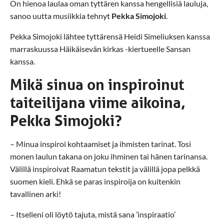
On hienoa laulaa oman tyttären kanssa hengellisiä lauluja,
sanoo uutta musiikkia tehnyt
Pekka Simojoki
.
Pekka Simojoki lähtee tyttärensä Heidi Simeliuksen kanssa
marraskuussa Häikäisevän kirkas -kiertueelle Sansan
kanssa.
Mikä sinua on inspiroinut
taiteilijana viime aikoina,
Pekka Simojoki?
– Minua inspiroi kohtaamiset ja ihmisten tarinat. Tosi
monen laulun takana on joku ihminen tai hänen tarinansa.
Välillä inspiroivat Raamatun tekstit ja välillä jopa pelkkä
suomen kieli. Ehkä se paras inspiroija on kuitenkin
tavallinen arki!
– Itselleni oli löytö tajuta, mistä sana ’inspiraatio’