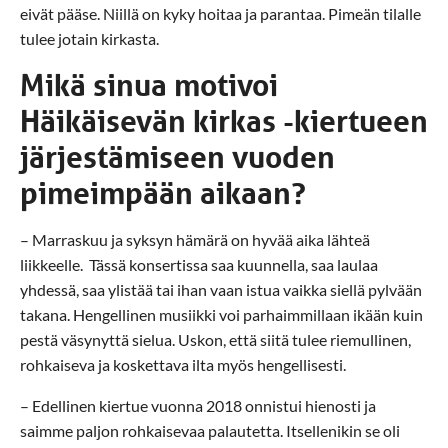
eivät pääse. Niillä on kyky hoitaa ja parantaa. Pimeän tilalle
tulee jotain kirkasta.
Mikä sinua motivoi
Häikäisevän kirkas -kiertueen
järjestämiseen vuoden
pimeimpään aikaan?
– Marraskuu ja syksyn hämärä on hyvää aika lähteä
liikkeelle. Tässä konsertissa saa kuunnella, saa laulaa
yhdessä, saa ylistää tai ihan vaan istua vaikka siellä pylvään
takana. Hengellinen musiikki voi parhaimmillaan ikään kuin
pestä väsynyttä sielua. Uskon, että siitä tulee riemullinen,
rohkaiseva ja koskettava ilta myös hengellisesti.
– Edellinen kiertue vuonna 2018 onnistui hienosti ja
saimme paljon rohkaisevaa palautetta. Itsellenikin se oli