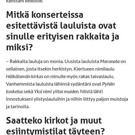
kanssani keikoille.
Mitkä konserteissa
esitettävistä lauluista ovat
sinulle erityisen rakkaita ja
miksi?
– Rakkaita lauluja on monia. Uusista lauluista
Maranata
on
sellainen, josta itsekin herkistyn. Kiertueen nimilaulu
Häikäisevän kirkas
on minulle myös rakas taivaslaulu.
Vanhemmista lauluista lähinnä sydäntäni ovat
Pyhän
kosketus
sekä
Yksi nimi ylitse muiden
. Niistä lähti
innostukseni ylistyslauluihin ja niihin liittyy paljon muistoja
ja tarinoita.
Saatteko kirkot ja muut
esiintymistilat täyteen?