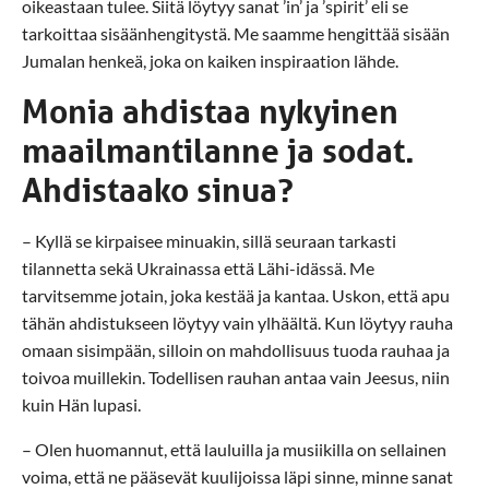
oikeastaan tulee. Siitä löytyy sanat ’in’ ja ’spirit’ eli se
tarkoittaa sisäänhengitystä. Me saamme hengittää sisään
Jumalan henkeä, joka on kaiken inspiraation lähde.
Monia ahdistaa nykyinen
maailmantilanne ja sodat.
Ahdistaako sinua?
– Kyllä se kirpaisee minuakin, sillä seuraan tarkasti
tilannetta sekä Ukrainassa että Lähi-idässä. Me
tarvitsemme jotain, joka kestää ja kantaa. Uskon, että apu
tähän ahdistukseen löytyy vain ylhäältä. Kun löytyy rauha
omaan sisimpään, silloin on mahdollisuus tuoda rauhaa ja
toivoa muillekin. Todellisen rauhan antaa vain Jeesus, niin
kuin Hän lupasi.
– Olen huomannut, että lauluilla ja musiikilla on sellainen
voima, että ne pääsevät kuulijoissa läpi sinne, minne sanat