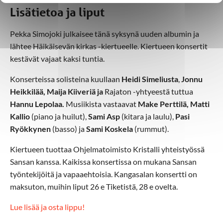
Lisätietoa ja liput
Pekka Simojoki julkaisee tänä syksynä uuden albumin ja
lähtee Häikäisevän kirkas -kiertueelle. Kiertueen konsertit
kestävät vajaat kaksi tuntia.
Konserteissa solisteina kuullaan
Heidi Simeliusta
,
Jonnu
Heikkilää, Maija Kiiveriä ja
Rajaton -yhtyeestä tuttua
Hannu Lepolaa.
Musiikista vastaavat
Make Perttilä, Matti
Kallio
(piano ja huilut),
Sami Asp
(kitara ja laulu),
Pasi
Ryökkynen
(basso) ja
Sami Koskela
(rummut).
Kiertueen tuottaa Ohjelmatoimisto Kristalli yhteistyössä
Sansan kanssa. Kaikissa konsertissa on mukana Sansan
työntekijöitä ja vapaaehtoisia. Kangasalan konsertti on
maksuton, muihin liput 26 e Tiketistä, 28 e ovelta.
Lue lisää ja osta lippu!