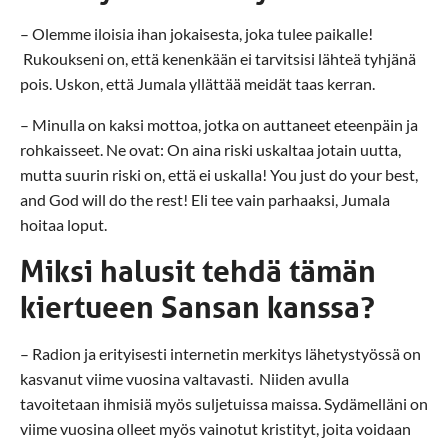
– Olemme iloisia ihan jokaisesta, joka tulee paikalle!
Rukoukseni on, että kenenkään ei tarvitsisi lähteä tyhjänä
pois. Uskon, että Jumala yllättää meidät taas kerran.
– Minulla on kaksi mottoa, jotka on auttaneet eteenpäin ja
rohkaisseet. Ne ovat: On aina riski uskaltaa jotain uutta,
mutta suurin riski on, että ei uskalla! You just do your best,
and God will do the rest! Eli tee vain parhaaksi, Jumala
hoitaa loput.
Miksi halusit tehdä tämän
kiertueen Sansan kanssa?
– Radion ja erityisesti internetin merkitys lähetystyössä on
kasvanut viime vuosina valtavasti. Niiden avulla
tavoitetaan ihmisiä myös suljetuissa maissa. Sydämelläni on
viime vuosina olleet myös vainotut kristityt, joita voidaan