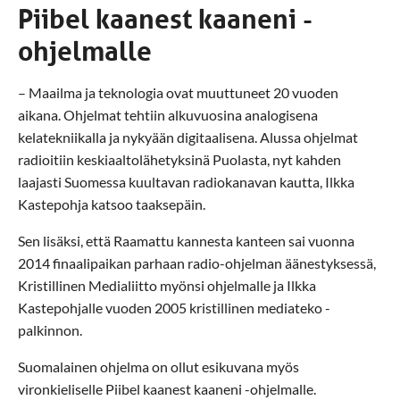
Piibel kaanest kaaneni -
ohjelmalle
– Maailma ja teknologia ovat muuttuneet 20 vuoden
aikana. Ohjelmat tehtiin alkuvuosina analogisena
kelatekniikalla ja nykyään digitaalisena. Alussa ohjelmat
radioitiin keskiaaltolähetyksinä Puolasta, nyt kahden
laajasti Suomessa kuultavan radiokanavan kautta, Ilkka
Kastepohja katsoo taaksepäin.
Sen lisäksi, että Raamattu kannesta kanteen sai vuonna
2014 finaalipaikan parhaan radio-ohjelman äänestyksessä,
Kristillinen Medialiitto myönsi ohjelmalle ja Ilkka
Kastepohjalle vuoden 2005 kristillinen mediateko -
palkinnon.
Suomalainen ohjelma on ollut esikuvana myös
vironkieliselle Piibel kaanest kaaneni -ohjelmalle.