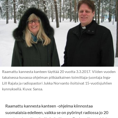
Raamattu kannesta kanteen täyttää 20 vuotta 3.3.2017. Viiden vuoden
takaisessa kuvassa ohjelman pitkäaikainen toimittaja-juontaja Inga-
Lill Rajala ja radiopastori Jukka Norvanto iloitsivat 15-vuotisjuhlien
kynnyksellä. Kuva: Sansa.
Raamattu kannesta kanteen -ohjelma kiinnostaa
suomalaisia edelleen, vaikka se on pyörinyt radiossa jo 20