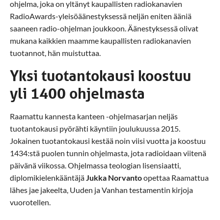
ohjelma, joka on yltänyt kaupallisten radiokanavien
RadioAwards-yleisöäänestyksessä neljän eniten ääniä
saaneen radio-ohjelman joukkoon. Äänestyksessä olivat
mukana kaikkien maamme kaupallisten radiokanavien
tuotannot, hän muistuttaa.
Yksi tuotantokausi koostuu
yli 1400 ohjelmasta
Raamattu kannesta kanteen -ohjelmasarjan neljäs
tuotantokausi pyörähti käyntiin joulukuussa 2015.
Jokainen tuotantokausi kestää noin viisi vuotta ja koostuu
1434:stä puolen tunnin ohjelmasta, jota radioidaan viitenä
päivänä viikossa. Ohjelmassa teologian lisensiaatti,
diplomikielenkääntäjä
Jukka Norvanto
opettaa Raamattua
lähes jae jakeelta, Uuden ja Vanhan testamentin kirjoja
vuorotellen.