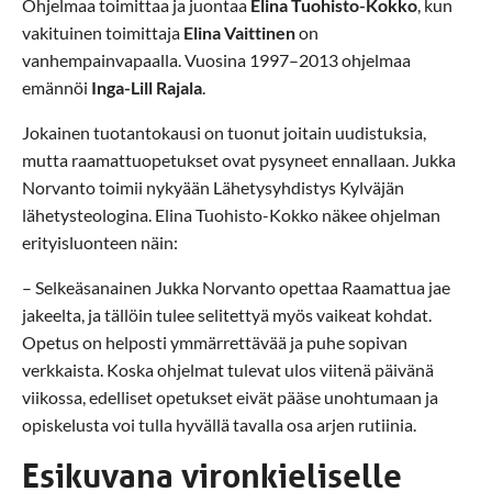
Ohjelmaa toimittaa ja juontaa
Elina Tuohisto-Kokko
, kun
vakituinen toimittaja
Elina Vaittinen
on
vanhempainvapaalla. Vuosina 1997–2013 ohjelmaa
emännöi
Inga-Lill Rajala
.
Jokainen tuotantokausi on tuonut joitain uudistuksia,
mutta raamattuopetukset ovat pysyneet ennallaan. Jukka
Norvanto toimii nykyään Lähetysyhdistys Kylväjän
lähetysteologina. Elina Tuohisto-Kokko näkee ohjelman
erityisluonteen näin:
– Selkeäsanainen Jukka Norvanto opettaa Raamattua jae
jakeelta, ja tällöin tulee selitettyä myös vaikeat kohdat.
Opetus on helposti ymmärrettävää ja puhe sopivan
verkkaista. Koska ohjelmat tulevat ulos viitenä päivänä
viikossa, edelliset opetukset eivät pääse unohtumaan ja
opiskelusta voi tulla hyvällä tavalla osa arjen rutiinia.
Esikuvana vironkieliselle