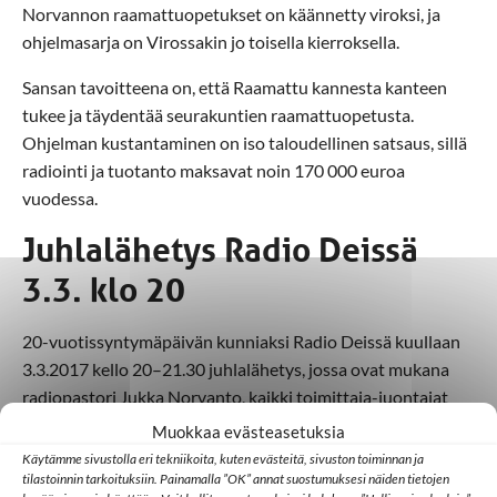
Norvannon raamattuopetukset on käännetty viroksi, ja
ohjelmasarja on Virossakin jo toisella kierroksella.
Sansan tavoitteena on, että Raamattu kannesta kanteen
tukee ja täydentää seurakuntien raamattuopetusta.
Ohjelman kustantaminen on iso taloudellinen satsaus, sillä
radiointi ja tuotanto maksavat noin 170 000 euroa
vuodessa.
Juhlalähetys Radio Deissä
3.3. klo 20
20-vuotissyntymäpäivän kunniaksi Radio Deissä kuullaan
3.3.2017 kello 20–21.30 juhlalähetys, jossa ovat mukana
radiopastori Jukka Norvanto, kaikki toimittaja-juontajat
vuosien varrelta: Inga-Lill Rajala, Elina Vaittinen ja Elina
Muokkaa evästeasetuksia
Tuohisto-Kokko sekä Radio Dein päätoimittaja
Kirsi
Käytämme sivustolla eri tekniikoita, kuten evästeitä, sivuston toiminnan ja
Rostamo
.
tilastoinnin tarkoituksiin. Painamalla ”OK” annat suostumuksesi näiden tietojen