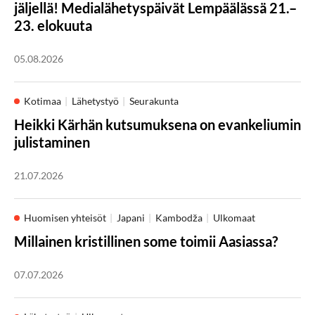
jäljellä! Medialähetyspäivät Lempäälässä 21.–
23. elokuuta
05.08.2026
Kotimaa
Lähetystyö
Seurakunta
Heikki Kärhän kutsumuksena on evankeliumin
julistaminen
21.07.2026
Huomisen yhteisöt
Japani
Kambodža
Ulkomaat
Millainen kristillinen some toimii Aasiassa?
07.07.2026