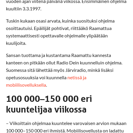
vuoden ajan viitenä päivänä viikossa. Ensimmäinen ohjelma
kuultiin 3.3.1997.
Tuskin kukaan osasi arvata, kuinka suosituksi ohjelma
osoittautuisi. Epäilijät pohtivat, riittääkö Raamattua
systemaattisesti opettavalle ohjelmalle ylipäätään
kuulijoita.
Sansan tuottama ja kustantama Raamattu kannesta
kanteen on pitkään ollut Radio Dein kuunnelluin ohjelma.
Suomessa sitä lähettää myös Järviradio, minkä lisäksi
opetusosuuksia voi kuunnella
netissä ja
mobiilisovelluksella
.
100 000–150 000 eri
kuuntelijaa viikossa
– Viikoittain ohjelmaa kuuntelee varovaisen arvion mukaan
100 000–150 000 eri ihmistä. Mobiilisovellusta on ladattu