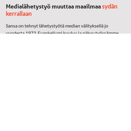
sydän
Medialähetystyö muuttaa maailmaa
kerrallaan
Sansa on tehnyt lähetystyötä median välityksellä jo
vuodesta 1973. Evankeliumi kuuluu ja näkyy työssämme
radioaalloilla, televisiossa, verkossa ja sosiaalisessa
mediassa ympäri maailman. Kohtaamme ihmisen hänen
omalla kielellään, aidosti arjen keskellä.
Mediapankki
➔
Sansan materiaali
➔
Raamattu kannesta kanteen materiaali
➔
Toivoa naisille materiaali
Medialähetys Sanansaattajat ry