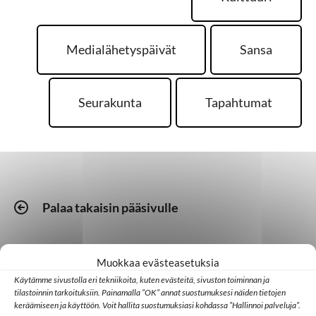
Medialähetyspäivät
Sansa
Seurakunta
Tapahtumat
Palaa takaisin pääsivulle
Kotimaa
Medialähetyspäivät
Seurakunta
Muokkaa evästeasetuksia
Vielä on kesäjuhlia
Käytämme sivustolla eri tekniikoita, kuten evästeitä, sivuston toiminnan ja
tilastoinnin tarkoituksiin. Painamalla ”OK” annat suostumuksesi näiden tietojen
jäljellä! Medialähetyspäivät Lempäälässä 21.–
keräämiseen ja käyttöön. Voit hallita suostumuksiasi kohdassa ”Hallinnoi palveluja”.