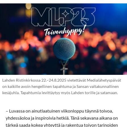
Lahden Ristinkirkossa 22.–24.8.2025 vietettävät Medialähetyspäivät
on kaikille avoin hengellinen tapahtuma ja Sansan valtakunnallinen
kesäjuhla. Tapahtumia levittäytyy myös Lahden torille ja satamaan.
– Luvassa on ainutlaatuinen viikonloppu täynnä toivoa,
yhdessäoloa ja inspiroivia hetkiä. Tänä sekavana aikana on
tärkeä saada kokea yhteyttä ja rakentua toivon tarinoiden