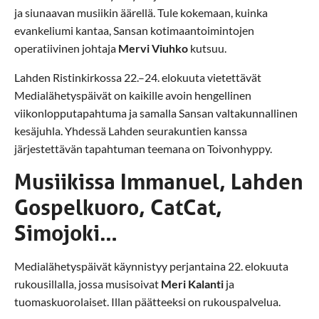
ja siunaavan musiikin äärellä. Tule kokemaan, kuinka
evankeliumi kantaa, Sansan kotimaantoimintojen
operatiivinen johtaja
Mervi Viuhko
kutsuu.
Lahden Ristinkirkossa 22.–24. elokuuta vietettävät
Medialähetyspäivät on kaikille avoin hengellinen
viikonlopputapahtuma ja samalla Sansan valtakunnallinen
kesäjuhla. Yhdessä Lahden seurakuntien kanssa
järjestettävän tapahtuman teemana on Toivonhyppy.
Musiikissa Immanuel, Lahden
Gospelkuoro, CatCat,
Simojoki…
Medialähetyspäivät käynnistyy perjantaina 22. elokuuta
rukousillalla, jossa musisoivat
Meri Kalanti
ja
tuomaskuorolaiset. Illan päätteeksi on rukouspalvelua.