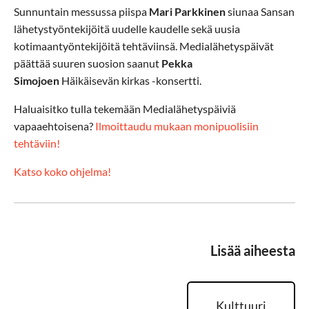
Sunnuntain messussa piispa
Mari Parkkinen
siunaa Sansan
lähetystyöntekijöitä uudelle kaudelle sekä uusia
kotimaantyöntekijöitä tehtäviinsä. Medialähetyspäivät
päättää suuren suosion saanut
Pekka
Simojoen
Häikäisevän kirkas -konsertti.
Haluaisitko tulla tekemään Medialähetyspäiviä
vapaaehtoisena?
Ilmoittaudu mukaan monipuolisiin
tehtäviin!
Katso koko ohjelma!
Lisää aiheesta
Kulttuuri