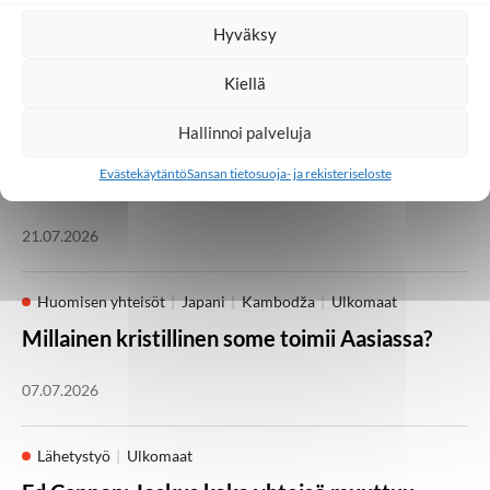
23. elokuuta
Hyväksy
05.08.2026
Kiellä
Kotimaa
Lähetystyö
Seurakunta
Hallinnoi palveluja
Heikki Kärhän kutsumuksena on evankeliumin
Evästekäytäntö
Sansan tietosuoja- ja rekisteriseloste
julistaminen
21.07.2026
Huomisen yhteisöt
Japani
Kambodža
Ulkomaat
Millainen kristillinen some toimii Aasiassa?
07.07.2026
Lähetystyö
Ulkomaat