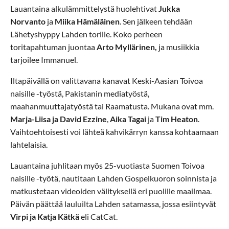
Lauantaina alkulämmittelystä huolehtivat
Jukka
Norvanto
ja
Miika Hämäläinen
. Sen jälkeen tehdään
Lähetyshyppy Lahden torille. Koko perheen
toritapahtuman juontaa
Arto Myllärinen,
ja musiikkia
tarjoilee Immanuel.
Iltapäivällä on valittavana kanavat Keski-Aasian Toivoa
naisille -työstä, Pakistanin mediatyöstä,
maahanmuuttajatyöstä tai Raamatusta. Mukana ovat mm.
Marja-Liisa ja David Ezzine
,
Aika Tagai
ja
Tim Heaton
.
Vaihtoehtoisesti voi lähteä kahvikärryn kanssa kohtaamaan
lahtelaisia.
Lauantaina juhlitaan myös 25-vuotiasta Suomen Toivoa
naisille -työtä, nautitaan Lahden Gospelkuoron soinnista ja
matkustetaan videoiden välityksellä eri puolille maailmaa.
Päivän päättää lauluilta Lahden satamassa, jossa esiintyvät
Virpi ja Katja Kätkä
eli CatCat.