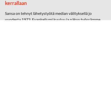
kerrallaan
Sansa on tehnyt lähetystyötä median välityksellä jo
vuodesta 1973. Evankeliumi kuuluu ja näkyy työssämme
radioaalloilla, televisiossa, verkossa ja sosiaalisessa
mediassa ympäri maailman. Kohtaamme ihmisen hänen
omalla kielellään, aidosti arjen keskellä.
Mediapankki
➔
Sansan materiaali
➔
Raamattu kannesta kanteen materiaali
➔
Toivoa naisille materiaali
Medialähetys Sanansaattajat ry
Y-tunnus: 0202008-0