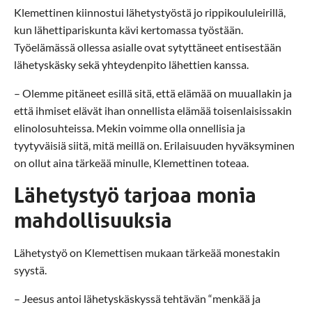
Klemettinen kiinnostui lähetystyöstä jo rippikoululeirillä,
kun lähettipariskunta kävi kertomassa työstään.
Työelämässä ollessa asialle ovat sytyttäneet entisestään
lähetyskäsky sekä yhteydenpito lähettien kanssa.
– Olemme pitäneet esillä sitä, että elämää on muuallakin ja
että ihmiset elävät ihan onnellista elämää toisenlaisissakin
elinolosuhteissa. Mekin voimme olla onnellisia ja
tyytyväisiä siitä, mitä meillä on. Erilaisuuden hyväksyminen
on ollut aina tärkeää minulle, Klemettinen toteaa.
Lähetystyö tarjoaa monia
mahdollisuuksia
Lähetystyö on Klemettisen mukaan tärkeää monestakin
syystä.
– Jeesus antoi lähetyskäskyssä tehtävän “menkää ja