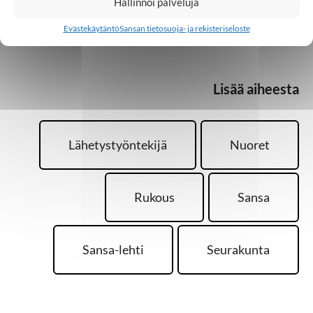
Hallinnoi palveluja
Kirjoitus on julkaistu
Sansa-lehdessä 3/2022
.
Evästekäytäntö
Sansan tietosuoja- ja rekisteriseloste
Lisää aiheesta
Lähetystyöntekijä
Nuoret
Rukous
Sansa
Sansa-lehti
Seurakunta