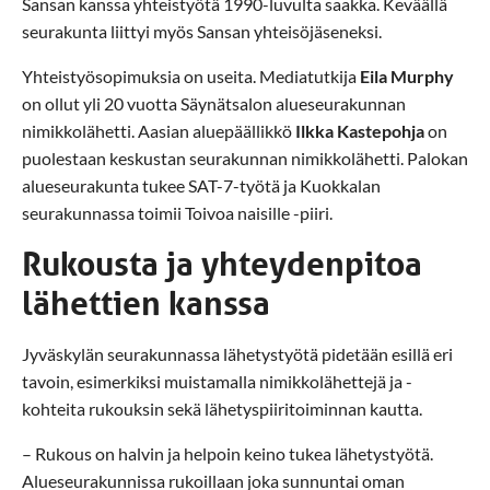
Sansan kanssa yhteistyötä 1990-luvulta saakka. Keväällä
seurakunta liittyi myös Sansan yhteisöjäseneksi.
Yhteistyösopimuksia on useita. Mediatutkija
Eila Murphy
on ollut yli 20 vuotta Säynätsalon alueseurakunnan
nimikkolähetti. Aasian aluepäällikkö
Ilkka Kastepohja
on
puolestaan keskustan seurakunnan nimikkolähetti. Palokan
alueseurakunta tukee SAT-7-työtä ja Kuokkalan
seurakunnassa toimii Toivoa naisille -piiri.
Rukousta ja yhteydenpitoa
lähettien kanssa
Jyväskylän seurakunnassa lähetystyötä pidetään esillä eri
tavoin, esimerkiksi muistamalla nimikkolähettejä ja -
kohteita rukouksin sekä lähetyspiiritoiminnan kautta.
– Rukous on halvin ja helpoin keino tukea lähetystyötä.
Alueseurakunnissa rukoillaan joka sunnuntai oman