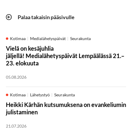
Palaa takaisin pääsivulle
Kotimaa
Medialähetyspäivät
Seurakunta
Vielä on kesäjuhlia
jäljellä! Medialähetyspäivät Lempäälässä 21.–
23. elokuuta
05.08.2026
Kotimaa
Lähetystyö
Seurakunta
Heikki Kärhän kutsumuksena on evankeliumin
julistaminen
21.07.2026