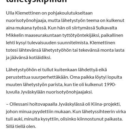
Ulla Klemettinen on pohjakoulutukseltaan
nuorisotyönohjaaja, mutta lähetystyön teema on kulkenut
aina mukana työssä. Kun hän oli siirtymässä Sulkavalta
Mikkelin maaseurakuntaan tyttötyöntekijäksi, paikallinen
lehti kysyi tulevaisuuden suunnitelmista. Klemettinen
totesi lähtevänsä lähetystyöhön tai tekevänsä monta lasta
ja jäävänsä kotiäidiksi.
Lähetystyöhön ei tullut kuitenkaan lähdettyä eikä
perustettua suurperhettäkään. Oma paikka löytyi lopulta
muuten lähetystyön parista, kun tie oli kulkenut 1990-
luvulla Jyväskylään nuorisotyönohjaajaksi.
– Ollessani hoitovapaalla Jyväskylässä oli Kiina-projekti,
johon minua pyydettiin mukaan. Kun lähetyssihteerin virka
tuli auki, minulta kysyttiin, olisinko kiinnostunut paikasta.
Sillä tiellä olen.