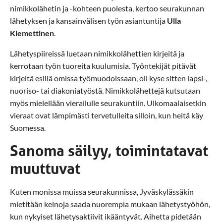
nimikkolähetin ja -kohteen puolesta, kertoo seurakunnan
lähetyksen ja kansainvälisen työn asiantuntija
Ulla
Klemettinen
.
Lähetyspiireissä luetaan nimikkolähettien kirjeitä ja
kerrotaan työn tuoreita kuulumisia. Työntekijät pitävät
kirjeitä esillä omissa työmuodoissaan, oli kyse sitten lapsi-,
nuoriso- tai diakoniatyöstä. Nimikkolähettejä kutsutaan
myös mielellään vierailulle seurakuntiin. Ulkomaalaisetkin
vieraat ovat lämpimästi tervetulleita silloin, kun heitä käy
Suomessa.
Sanoma säilyy, toimintatavat
muuttuvat
Kuten monissa muissa seurakunnissa, Jyväskylässäkin
mietitään keinoja saada nuorempia mukaan lähetystyöhön,
kun nykyiset lähetysaktiivit ikääntyvät. Aihetta pidetään