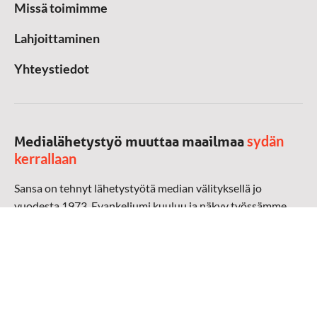
Missä toimimme
Lahjoittaminen
Yhteystiedot
sydän
Medialähetystyö muuttaa maailmaa
kerrallaan
Sansa on tehnyt lähetystyötä median välityksellä jo
vuodesta 1973. Evankeliumi kuuluu ja näkyy työssämme
radioaalloilla, televisiossa, verkossa ja sosiaalisessa
mediassa ympäri maailman. Kohtaamme ihmisen hänen
omalla kielellään, aidosti arjen keskellä.
Mediapankki