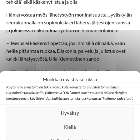
tehkää” eikä käskenyt istua ja olla.
Hän arvostaa myös lähetystyön moninaisuutta. Jyväskylän
seurakunnalla on sopimuksia eri lähetysjärjestöjen kanssa
ja jokaisessa näkökulma työhön on hieman erilainen.
– Jeesus ei käskenyt opettaa, jos ihmisillä oli nälkä, vaan
heille piti antaa ruokaa. Diakonia, palvelu ja julistus ovat
kaikki lähetystyötä, Ulla Klemettinen sanoo.
– Olen nähnyt köyhissä maissa ihmisten elämää ja että he
elävät ihan onnellisesti. Mutta pienillä asioilla voimme
Muokkaa evästeasetuksia
auttaa heitä eteenpäin. Emme voi pelastaa koko maailmaa,
Käytämme sivustolla eri tekniikoita, kuten evästeitä, sivuston toiminnan ja
tilastoinnin tarkoituksiin. Painamalla ”OK” annat suostumuksesi näiden tietojen
mutta pienillä teoilla voidaan tehdä hyvää tässä
keräämiseen ja käyttöön. Voit hallita suostumuksiasi kohdassa ”Hallinnoi palveluja”.
maailmassa. Omalla paikallani voin auttaa ihmisiä
näkemään, että niitä paikkoja löytyy ja työtä on mahdollista
Hyväksy
tehdä hyvin monella tavalla.
Kiellä
Elina Uusikylä