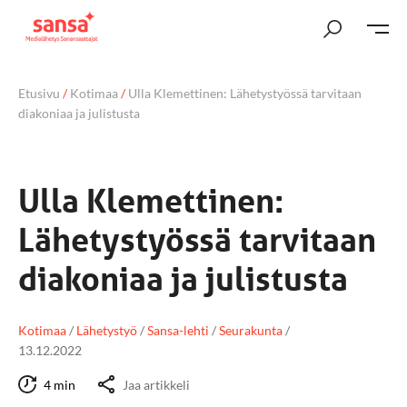
Etusivu
/
Kotimaa
/
Ulla Klemettinen: Lähetystyössä tarvitaan
diakoniaa ja julistusta
Ulla Klemettinen:
Lähetystyössä tarvitaan
diakoniaa ja julistusta
Kotimaa
/
Lähetystyö
/
Sansa-lehti
/
Seurakunta
/
13.12.2022
4 min
Jaa artikkeli